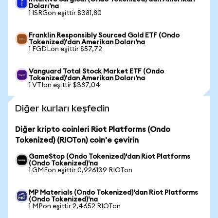
Doları'na
1 ISRGon eşittir $381,80
Franklin Responsibly Sourced Gold ETF (Ondo
Tokenized)'dan Amerikan Doları'na
1 FGDLon eşittir $57,72
Vanguard Total Stock Market ETF (Ondo
Tokenized)'dan Amerikan Doları'na
1 VTIon eşittir $387,04
Diğer kurları keşfedin
Diğer kripto coinleri Riot Platforms (Ondo
Tokenized) (RIOTon) coin'e çevirin
GameStop (Ondo Tokenized)'dan Riot Platforms
(Ondo Tokenized)'na
1 GMEon eşittir 0,926139 RIOTon
MP Materials (Ondo Tokenized)'dan Riot Platforms
(Ondo Tokenized)'na
1 MPon eşittir 2,4652 RIOTon