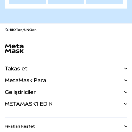
RIOTon/UNGon
MetaMask site alt bilgisi
Takas et
Takas İşlemleri
MetaMask Para
Tahmin Et
YENİ
Kripto Al
Geliştiriciler
Perps
YENİ
MetaMask Kart
Dökümantasyon
METAMASK'İ EDİN
RWA'lar
mUSD
YENİ
Kontrol Paneli
İşlem Kalkanı
Kazan
Smart Accounts Kit
Agent Wallet
YENİ
Fiyatları keşfet
Gömülü Cüzdanlar
Snap'ler
Bitcoin Fiyatı