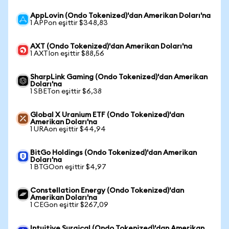
AppLovin (Ondo Tokenized)'dan Amerikan Doları'na
1 APPon eşittir $348,83
AXT (Ondo Tokenized)'dan Amerikan Doları'na
1 AXTIon eşittir $88,56
SharpLink Gaming (Ondo Tokenized)'dan Amerikan
Doları'na
1 SBETon eşittir $6,38
Global X Uranium ETF (Ondo Tokenized)'dan
Amerikan Doları'na
1 URAon eşittir $44,94
BitGo Holdings (Ondo Tokenized)'dan Amerikan
Doları'na
1 BTGOon eşittir $4,97
Constellation Energy (Ondo Tokenized)'dan
Amerikan Doları'na
1 CEGon eşittir $267,09
Intuitive Surgical (Ondo Tokenized)'dan Amerikan