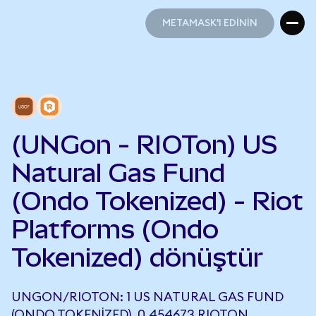
METAMASK'I EDİNİN
METAMASK'I EDİNİN
(UNGon - RIOTon) US
Natural Gas Fund
(Ondo Tokenized) - Riot
Platforms (Ondo
Tokenized) dönüştür
UNGON/RIOTON: 1 US NATURAL GAS FUND
(ONDO TOKENIZED), 0,454673 RIOTON