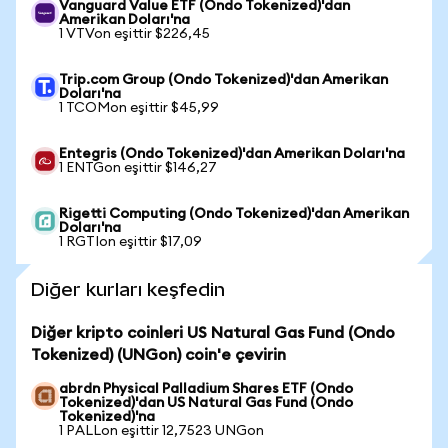
Vanguard Value ETF (Ondo Tokenized)'dan
Amerikan Doları'na
1 VTVon eşittir $226,45
Trip.com Group (Ondo Tokenized)'dan Amerikan
Doları'na
1 TCOMon eşittir $45,99
Entegris (Ondo Tokenized)'dan Amerikan Doları'na
1 ENTGon eşittir $146,27
Rigetti Computing (Ondo Tokenized)'dan Amerikan
Doları'na
1 RGTIon eşittir $17,09
Diğer kurları keşfedin
Diğer kripto coinleri US Natural Gas Fund (Ondo
Tokenized) (UNGon) coin'e çevirin
abrdn Physical Palladium Shares ETF (Ondo
Tokenized)'dan US Natural Gas Fund (Ondo
Tokenized)'na
1 PALLon eşittir 12,7523 UNGon