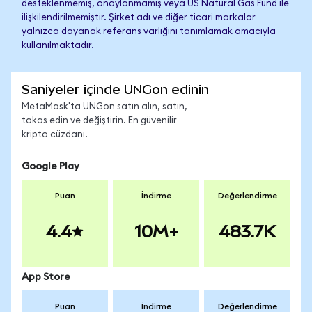
desteklenmemiş, onaylanmamış veya US Natural Gas Fund ile
ilişkilendirilmemiştir. Şirket adı ve diğer ticari markalar
yalnızca dayanak referans varlığını tanımlamak amacıyla
kullanılmaktadır.
Saniyeler içinde UNGon edinin
MetaMask'ta UNGon satın alın, satın,
takas edin ve değiştirin. En güvenilir
kripto cüzdanı.
Google Play
Puan
İndirme
Değerlendirme
4.4
10M+
483.7K
App Store
Puan
İndirme
Değerlendirme