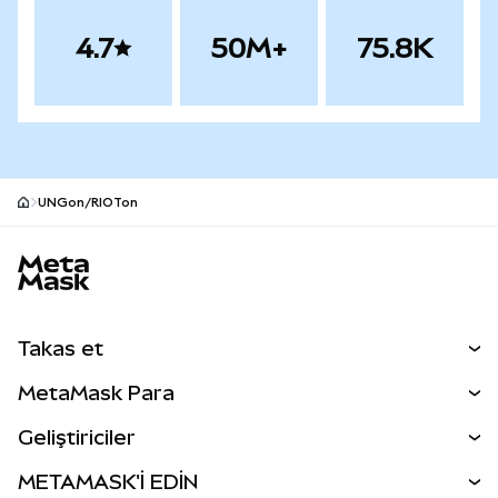
4.7
50M+
75.8K
UNGon/RIOTon
MetaMask site alt bilgisi
Takas et
Takas İşlemleri
MetaMask Para
Tahmin Et
YENİ
Kripto Al
Geliştiriciler
Perps
YENİ
MetaMask Kart
Dökümantasyon
METAMASK'İ EDİN
RWA'lar
mUSD
YENİ