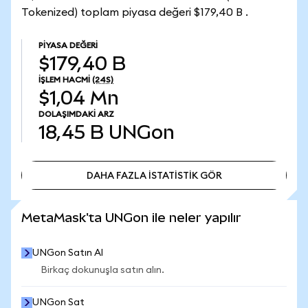
Tokenized) toplam piyasa değeri $179,40 B .
PIYASA DEĞERI
$179,40 B
İŞLEM HACMI
(24S)
$1,04 Mn
DOLAŞIMDAKI ARZ
18,45 B
UNGon
DAHA FAZLA İSTATİSTİK GÖR
DAHA FAZLA İSTATİSTİK GÖR
MetaMask'ta UNGon ile neler yapılır
UNGon Satın Al
Birkaç dokunuşla satın alın.
UNGon Sat