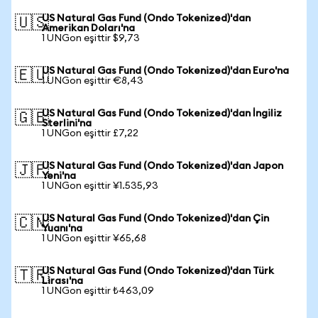
US Natural Gas Fund (Ondo Tokenized)'dan
🇺🇸
Amerikan Doları'na
1 UNGon eşittir $9,73
US Natural Gas Fund (Ondo Tokenized)'dan Euro'na
🇪🇺
1 UNGon eşittir €8,43
US Natural Gas Fund (Ondo Tokenized)'dan İngiliz
🇬🇧
Sterlini'na
1 UNGon eşittir £7,22
US Natural Gas Fund (Ondo Tokenized)'dan Japon
🇯🇵
Yeni'na
1 UNGon eşittir ¥1.535,93
US Natural Gas Fund (Ondo Tokenized)'dan Çin
🇨🇳
Yuanı'na
1 UNGon eşittir ¥65,68
US Natural Gas Fund (Ondo Tokenized)'dan Türk
🇹🇷
Lirası'na
1 UNGon eşittir ₺463,09