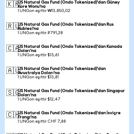
US Natural Gas Fund (Ondo Tokenized)'dan Güney
🇰🇷
Kore Wonu'na
1 UNGon eşittir ₩13.850,02
US Natural Gas Fund (Ondo Tokenized)'dan Rus
🇷🇺
Rublesi'na
1 UNGon eşittir ₽791,28
US Natural Gas Fund (Ondo Tokenized)'dan Kanada
🇨🇦
Doları'na
1 UNGon eşittir $13,61
US Natural Gas Fund (Ondo Tokenized)'dan
🇦🇺
Avustralya Doları'na
1 UNGon eşittir $13,81
US Natural Gas Fund (Ondo Tokenized)'dan Singapur
🇸🇬
Doları'na
1 UNGon eşittir $12,47
US Natural Gas Fund (Ondo Tokenized)'dan İsviçre
🇨🇭
Frangı'na
1 UNGon eşittir CHF 7,88