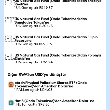
US Natural Gas Fund (Ondo Tokenized)'dan Brezilya
🇧🇷
Reali'na
1 UNGon eşittir R$49,87
US Natural Gas Fund (Ondo Tokenized)'dan
🇧🇩
Bangladeş Takası'na
1 UNGon eşittir ৳1.204,13
US Natural Gas Fund (Ondo Tokenized)'dan Filipin
🇵🇭
Pezosu'na
1 UNGon eşittir ₱591,36
US Natural Gas Fund (Ondo Tokenized)'dan Polonya
🇵🇱
Zlotisi'na
1 UNGon eşittir zł 36,24
Diğer RWA'ları USD'ye dönüştür
abrdn Physical Palladium Shares ETF (Ondo
Tokenized)'dan Amerikan Doları'na
1 PALLon eşittir $124,08
Hut 8 (Ondo Tokenized)'dan Amerikan Doları'na
1 HUTon eşittir $95,80