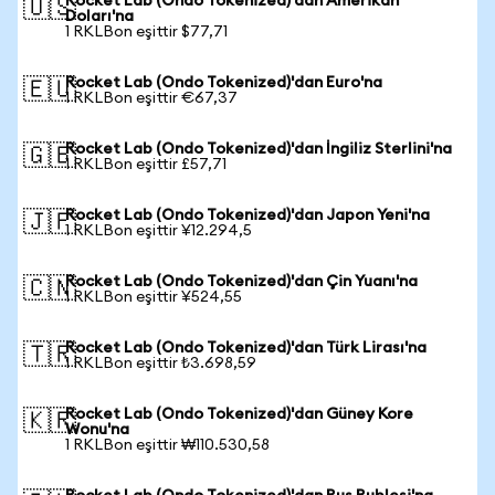
Rocket Lab (Ondo Tokenized)'dan Amerikan
🇺🇸
Doları'na
1 RKLBon eşittir $77,71
Rocket Lab (Ondo Tokenized)'dan Euro'na
🇪🇺
1 RKLBon eşittir €67,37
Rocket Lab (Ondo Tokenized)'dan İngiliz Sterlini'na
🇬🇧
1 RKLBon eşittir £57,71
Rocket Lab (Ondo Tokenized)'dan Japon Yeni'na
🇯🇵
1 RKLBon eşittir ¥12.294,5
Rocket Lab (Ondo Tokenized)'dan Çin Yuanı'na
🇨🇳
1 RKLBon eşittir ¥524,55
Rocket Lab (Ondo Tokenized)'dan Türk Lirası'na
🇹🇷
1 RKLBon eşittir ₺3.698,59
Rocket Lab (Ondo Tokenized)'dan Güney Kore
🇰🇷
Wonu'na
1 RKLBon eşittir ₩110.530,58