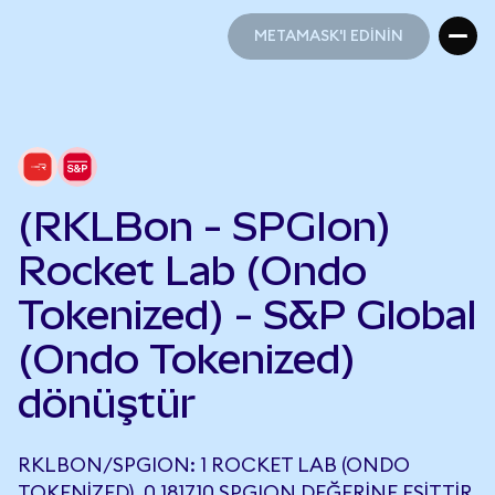
METAMASK'I EDİNİN
METAMASK'I EDİNİN
(RKLBon - SPGIon)
Rocket Lab (Ondo
Tokenized) - S&P Global
(Ondo Tokenized)
dönüştür
RKLBON/SPGION: 1 ROCKET LAB (ONDO
TOKENIZED), 0,181710 SPGION DEĞERINE EŞITTIR