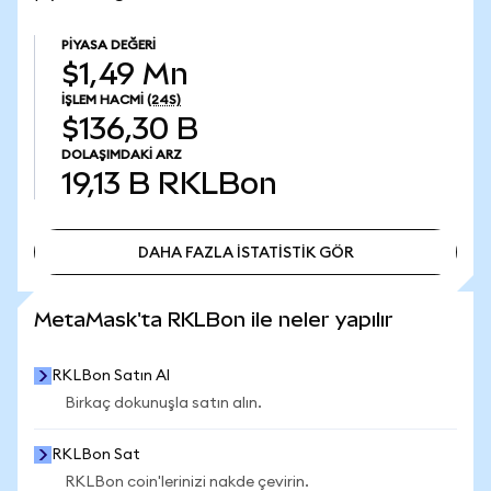
PIYASA DEĞERI
$1,49 Mn
İŞLEM HACMI
(24S)
$136,30 B
DOLAŞIMDAKI ARZ
19,13 B
RKLBon
DAHA FAZLA İSTATİSTİK GÖR
DAHA FAZLA İSTATİSTİK GÖR
MetaMask'ta RKLBon ile neler yapılır
RKLBon Satın Al
Birkaç dokunuşla satın alın.
RKLBon Sat
RKLBon coin'lerinizi nakde çevirin.