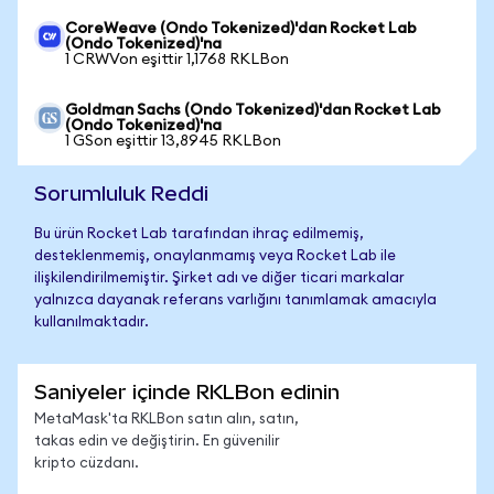
CoreWeave (Ondo Tokenized)'dan Rocket Lab
(Ondo Tokenized)'na
1 CRWVon eşittir 1,1768 RKLBon
Goldman Sachs (Ondo Tokenized)'dan Rocket Lab
(Ondo Tokenized)'na
1 GSon eşittir 13,8945 RKLBon
Sorumluluk Reddi
Bu ürün Rocket Lab tarafından ihraç edilmemiş,
desteklenmemiş, onaylanmamış veya Rocket Lab ile
ilişkilendirilmemiştir. Şirket adı ve diğer ticari markalar
yalnızca dayanak referans varlığını tanımlamak amacıyla
kullanılmaktadır.
Saniyeler içinde RKLBon edinin
MetaMask'ta RKLBon satın alın, satın,
takas edin ve değiştirin. En güvenilir
kripto cüzdanı.