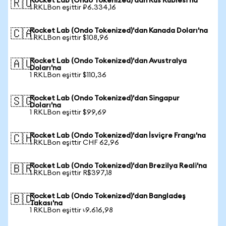
Rocket Lab (Ondo Tokenized)'dan Rus Rublesi'na
🇷🇺
1 RKLBon eşittir ₽6.334,16
Rocket Lab (Ondo Tokenized)'dan Kanada Doları'na
🇨🇦
1 RKLBon eşittir $108,96
Rocket Lab (Ondo Tokenized)'dan Avustralya
🇦🇺
Doları'na
1 RKLBon eşittir $110,36
Rocket Lab (Ondo Tokenized)'dan Singapur
🇸🇬
Doları'na
1 RKLBon eşittir $99,69
Rocket Lab (Ondo Tokenized)'dan İsviçre Frangı'na
🇨🇭
1 RKLBon eşittir CHF 62,96
Rocket Lab (Ondo Tokenized)'dan Brezilya Reali'na
🇧🇷
1 RKLBon eşittir R$397,18
Rocket Lab (Ondo Tokenized)'dan Bangladeş
🇧🇩
Takası'na
1 RKLBon eşittir ৳9.616,98