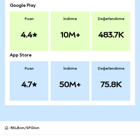
Google Play
Puan
İndirme
Değerlendirme
4.4
10M+
483.7K
App Store
Puan
İndirme
Değerlendirme
4.7
50M+
75.8K
RKLBon/SPGIon
MetaMask site alt bilgisi