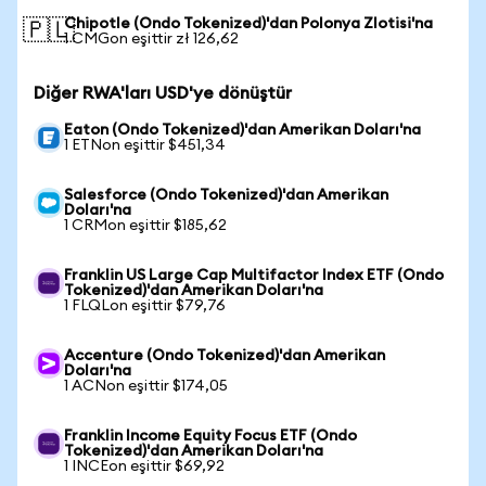
Chipotle (Ondo Tokenized)'dan Polonya Zlotisi'na
🇵🇱
1 CMGon eşittir zł 126,62
Diğer RWA'ları USD'ye dönüştür
Eaton (Ondo Tokenized)'dan Amerikan Doları'na
1 ETNon eşittir $451,34
Salesforce (Ondo Tokenized)'dan Amerikan
Doları'na
1 CRMon eşittir $185,62
Franklin US Large Cap Multifactor Index ETF (Ondo
Tokenized)'dan Amerikan Doları'na
1 FLQLon eşittir $79,76
Accenture (Ondo Tokenized)'dan Amerikan
Doları'na
1 ACNon eşittir $174,05
Franklin Income Equity Focus ETF (Ondo
Tokenized)'dan Amerikan Doları'na
1 INCEon eşittir $69,92