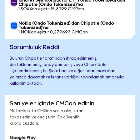
iShares Semiconductor ETF (Ondo Tokenized)'dan
Chipotle (Ondo Tokenized)'na
1 SOXXon eşittir 15,8099 CMGon
Nokia (Ondo Tokenized)'dan Chipotle (Ondo
Tokenized)'na
1 NOKon eşittir 0,279693 CMGon
Sorumluluk Reddi
Bu ürün Chipotle tarafından ihraç edilmemiş,
desteklenmemiş, onaylanmamış veya Chipotle ile
ilişkilendirilmemiştir. Şirket adı ve diğer ticari markalar
yalnızca dayanak referans varlığını tanımlamak amacıyla
kullanılmaktadır.
Saniyeler içinde CMGon edinin
MetaMask'ta CMGon satın alın, satın,
takas edin ve değiştirin. En güvenilir
kripto cüzdanı.
Google Play