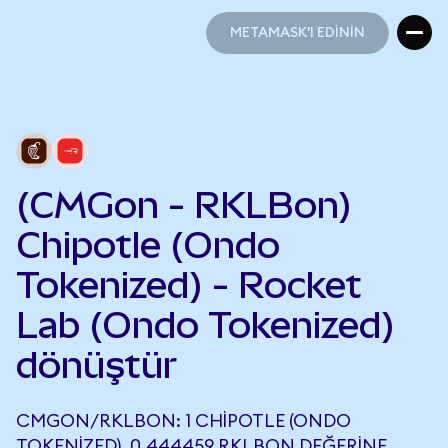
METAMASK'I EDİNİN
METAMASK'I EDİNİN
(CMGon - RKLBon)
Chipotle (Ondo
Tokenized) - Rocket
Lab (Ondo Tokenized)
dönüştür
CMGON/RKLBON: 1 CHIPOTLE (ONDO
TOKENIZED), 0,444459 RKLBON DEĞERINE