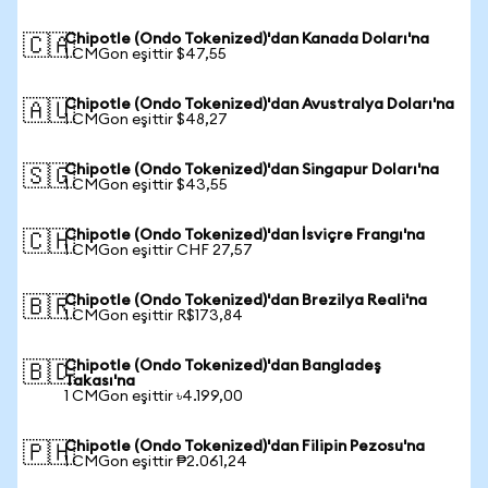
Chipotle (Ondo Tokenized)'dan Kanada Doları'na
🇨🇦
1 CMGon eşittir $47,55
Chipotle (Ondo Tokenized)'dan Avustralya Doları'na
🇦🇺
1 CMGon eşittir $48,27
Chipotle (Ondo Tokenized)'dan Singapur Doları'na
🇸🇬
1 CMGon eşittir $43,55
Chipotle (Ondo Tokenized)'dan İsviçre Frangı'na
🇨🇭
1 CMGon eşittir CHF 27,57
Chipotle (Ondo Tokenized)'dan Brezilya Reali'na
🇧🇷
1 CMGon eşittir R$173,84
Chipotle (Ondo Tokenized)'dan Bangladeş
🇧🇩
Takası'na
1 CMGon eşittir ৳4.199,00
Chipotle (Ondo Tokenized)'dan Filipin Pezosu'na
🇵🇭
1 CMGon eşittir ₱2.061,24