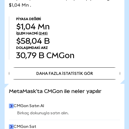
$1,04 Mn .
PIYASA DEĞERI
$1,04 Mn
İŞLEM HACMI
(24S)
$58,04 B
DOLAŞIMDAKI ARZ
30,79 B
CMGon
DAHA FAZLA İSTATİSTİK GÖR
DAHA FAZLA İSTATİSTİK GÖR
MetaMask'ta CMGon ile neler yapılır
CMGon Satın Al
Birkaç dokunuşla satın alın.
CMGon Sat