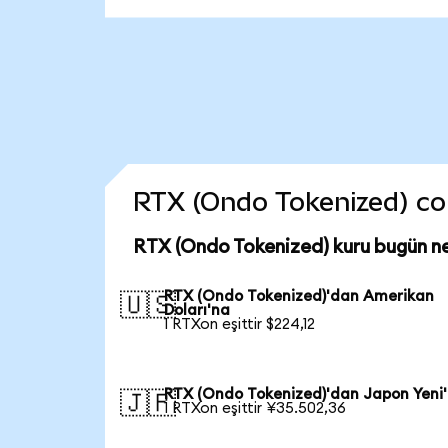
RTX (Ondo Tokenized) coin
RTX (Ondo Tokenized) kuru bugün n
RTX (Ondo Tokenized)'dan Amerikan
🇺🇸
Doları'na
1 RTXon eşittir $224,12
RTX (Ondo Tokenized)'dan Japon Yeni
🇯🇵
1 RTXon eşittir ¥35.502,36