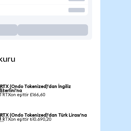
 kuru
RTX (Ondo Tokenized)'dan İngiliz

Sterlini'na
1 RTXon eşittir £166,60
RTX (Ondo Tokenized)'dan Türk Lirası'na

1 RTXon eşittir ₺10.690,20