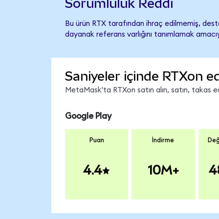
Sorumluluk Reddi
Bu ürün RTX tarafından ihraç edilmemiş, destek
dayanak referans varlığını tanımlamak amacıyl
Saniyeler içinde RTXon ed
MetaMask'ta RTXon satın alın, satın, takas edi
Google Play
Puan
İndirme
Değ
4.4
10M+
4