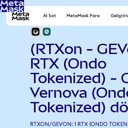
Al Sat
MetaMask Para
Geliştiri
(RTXon - GEV
RTX (Ondo
Tokenized) - 
Vernova (Ond
Tokenized) d
RTXON/GEVON: 1 RTX (ONDO TOKENIZ