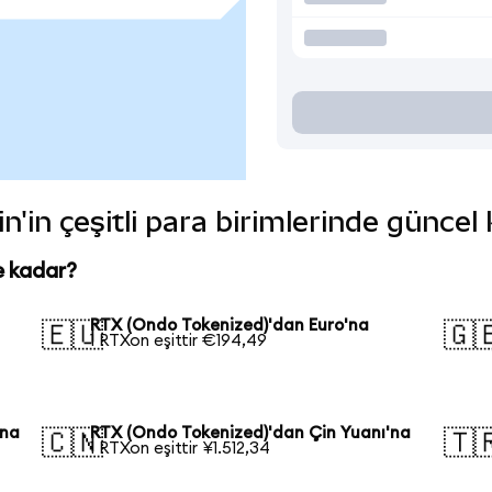
'in çeşitli para birimlerinde güncel
e kadar?
RTX (Ondo Tokenized)'dan Euro'na
🇪🇺
🇬
1 RTXon eşittir €194,49
'na
RTX (Ondo Tokenized)'dan Çin Yuanı'na
🇨🇳
🇹
1 RTXon eşittir ¥1.512,34