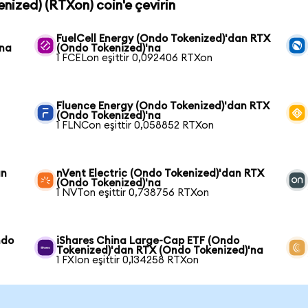
enized) (RTXon) coin'e çevirin
FuelCell Energy (Ondo Tokenized)'dan RTX
'na
(Ondo Tokenized)'na
1 FCELon eşittir 0,092406 RTXon
Fluence Energy (Ondo Tokenized)'dan RTX
(Ondo Tokenized)'na
1 FLNCon eşittir 0,058852 RTXon
an
nVent Electric (Ondo Tokenized)'dan RTX
(Ondo Tokenized)'na
1 NVTon eşittir 0,738756 RTXon
ndo
iShares China Large-Cap ETF (Ondo
Tokenized)'dan RTX (Ondo Tokenized)'na
1 FXIon eşittir 0,134258 RTXon