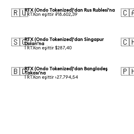
RTX (Ondo Tokenized)'dan Rus Rublesi'na
🇷🇺
🇨
1 RTXon eşittir ₽18.602,39
RTX (Ondo Tokenized)'dan Singapur
🇸🇬
🇨
Doları'na
1 RTXon eşittir $287,40
RTX (Ondo Tokenized)'dan Bangladeş
🇧🇩
🇵
Takası'na
1 RTXon eşittir ৳27.794,54