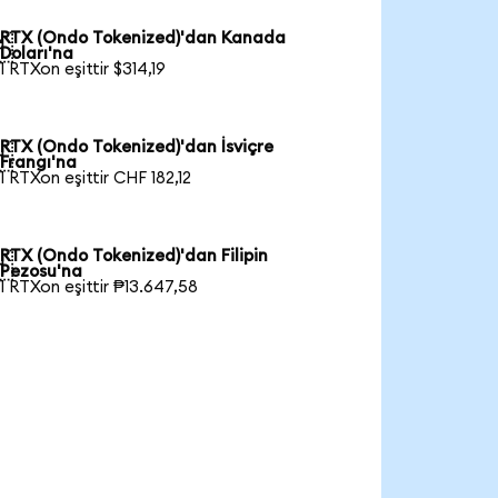
RTX (Ondo Tokenized)'dan Kanada

Doları'na
1 RTXon eşittir $314,19
RTX (Ondo Tokenized)'dan İsviçre

Frangı'na
1 RTXon eşittir CHF 182,12
RTX (Ondo Tokenized)'dan Filipin

Pezosu'na
1 RTXon eşittir ₱13.647,58