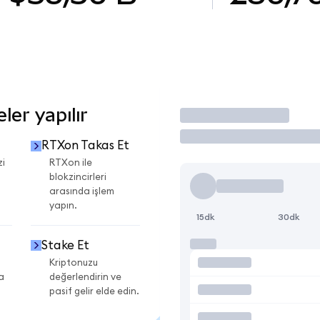
er yapılır
İşlem Yap
RTXon Takas Et
zi
RTXon ile
blokzincirleri
arasında işlem
yapın.
15dk
30dk
Stake Et
Kriptonuzu
a
değerlendirin ve
pasif gelir elde edin.