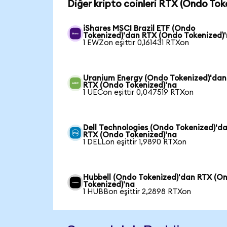
Diğer kripto coinleri RTX (Ondo Tok
iShares MSCI Brazil ETF (Ondo
Tokenized)'dan RTX (Ondo Tokenized)
1 EWZon eşittir 0,161431 RTXon
Uranium Energy (Ondo Tokenized)'dan
RTX (Ondo Tokenized)'na
1 UECon eşittir 0,047519 RTXon
Dell Technologies (Ondo Tokenized)'d
RTX (Ondo Tokenized)'na
1 DELLon eşittir 1,9890 RTXon
Hubbell (Ondo Tokenized)'dan RTX (O
Tokenized)'na
1 HUBBon eşittir 2,2898 RTXon