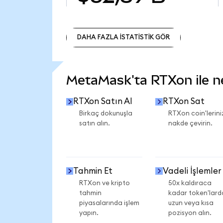
DAHA FAZLA İSTATİSTİK GÖR
DAHA FAZLA İSTATİSTİK GÖR
MetaMask'ta RTXon ile nel
RTXon Satın Al
RTXon Sat
Birkaç dokunuşla
RTXon coin'lerini
satın alın.
nakde çevirin.
Tahmin Et
Vadeli İşlemler
RTXon ve kripto
50x kaldıraca
tahmin
kadar token'lard
piyasalarında işlem
uzun veya kısa
yapın.
pozisyon alın.