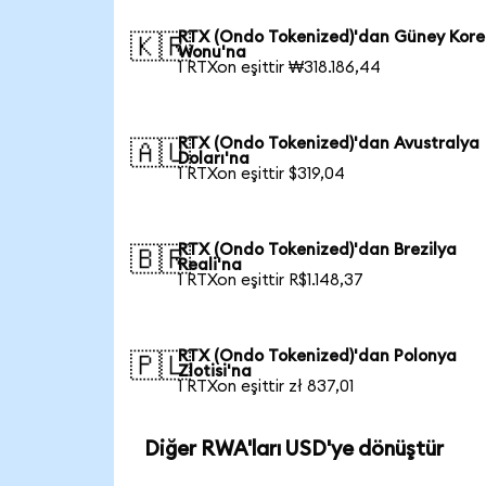
RTX (Ondo Tokenized)'dan Güney Kore
🇰🇷
Wonu'na
1 RTXon eşittir ₩318.186,44
RTX (Ondo Tokenized)'dan Avustralya
🇦🇺
Doları'na
1 RTXon eşittir $319,04
RTX (Ondo Tokenized)'dan Brezilya
🇧🇷
Reali'na
1 RTXon eşittir R$1.148,37
RTX (Ondo Tokenized)'dan Polonya
🇵🇱
Zlotisi'na
1 RTXon eşittir zł 837,01
Diğer RWA'ları USD'ye dönüştür