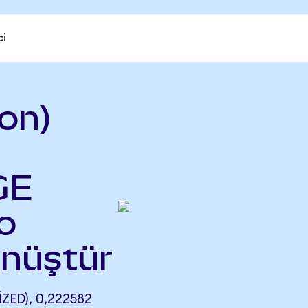
ci
on)
GE
o
önüştür
ED), 0,222582