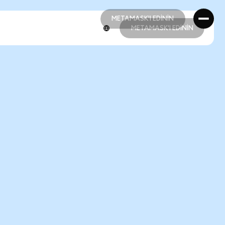
METAMASK'I EDİNİN
METAMASK'I EDİNİN
METAMASK'I EDİNİN
METAMASK'I EDİNİN