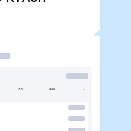
1sa
4sa
1G