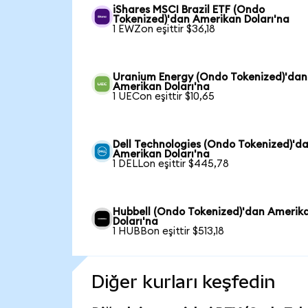
iShares MSCI Brazil ETF (Ondo
Tokenized)'dan Amerikan Doları'na
1 EWZon eşittir $36,18
Uranium Energy (Ondo Tokenized)'dan
Amerikan Doları'na
1 UECon eşittir $10,65
Dell Technologies (Ondo Tokenized)'d
Amerikan Doları'na
1 DELLon eşittir $445,78
Hubbell (Ondo Tokenized)'dan Amerik
Doları'na
1 HUBBon eşittir $513,18
Diğer kurları keşfedin