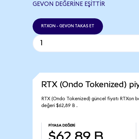
GEVON DEĞERINE EŞITTIR
RTXON - GEVON TAKAS ET
RTX (Ondo Tokenized) p
RTX (Ondo Tokenized) güncel fiyatı RTXon b
değeri $62,89 B .
PIYASA DEĞERI
$62,89 B