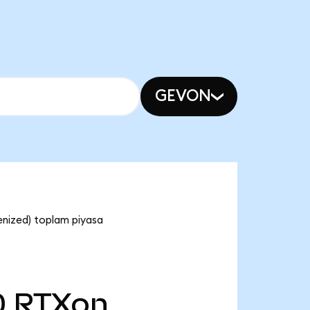
GEVON
enized) toplam piyasa
0
RTXon