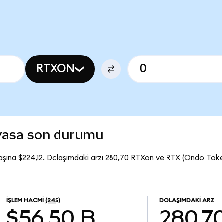
RTXON
iyasa son durumu
aşına $224,12. Dolaşımdaki arzı 280,70 RTXon ve RTX (Ondo Tok
İŞLEM HACMI
(24S)
DOLAŞIMDAKI ARZ
$56,50 B
280,7