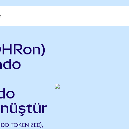
ci
OHRon)
ndo
do
önüştür
DO TOKENIZED),