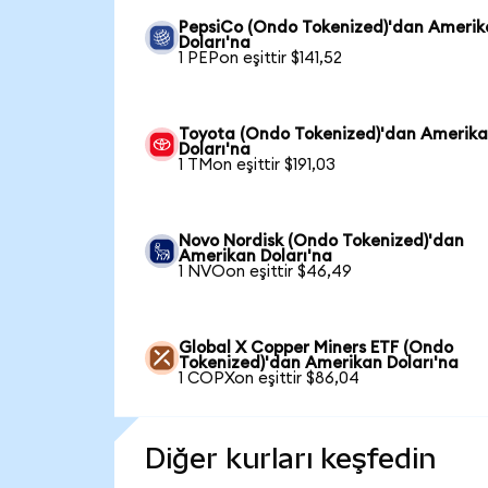
PepsiCo (Ondo Tokenized)'dan Ameri
Doları'na
1 PEPon eşittir $141,52
Toyota (Ondo Tokenized)'dan Amerik
Doları'na
1 TMon eşittir $191,03
Novo Nordisk (Ondo Tokenized)'dan
Amerikan Doları'na
1 NVOon eşittir $46,49
Global X Copper Miners ETF (Ondo
Tokenized)'dan Amerikan Doları'na
1 COPXon eşittir $86,04
Diğer kurları keşfedin