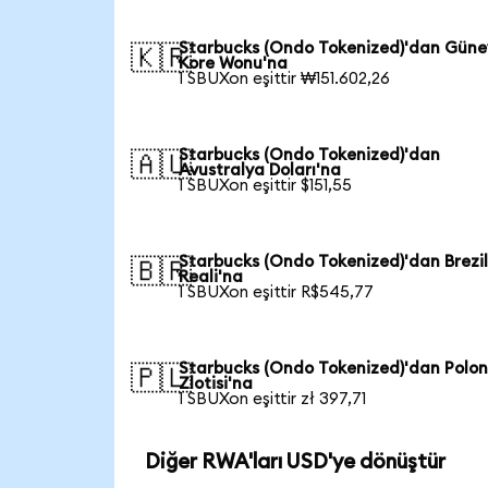
Starbucks (Ondo Tokenized)'dan Güne
🇰🇷
Kore Wonu'na
1 SBUXon eşittir ₩151.602,26
Starbucks (Ondo Tokenized)'dan
🇦🇺
Avustralya Doları'na
1 SBUXon eşittir $151,55
Starbucks (Ondo Tokenized)'dan Brezi
🇧🇷
Reali'na
1 SBUXon eşittir R$545,77
Starbucks (Ondo Tokenized)'dan Polo
🇵🇱
Zlotisi'na
1 SBUXon eşittir zł 397,71
Diğer RWA'ları USD'ye dönüştür