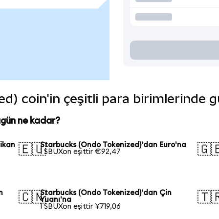
) coin'in çeşitli para birimlerinde 
ugün ne kadar?
ikan
Starbucks (Ondo Tokenized)'dan Euro'na
🇪🇺
🇬
1 SBUXon eşittir €92,47
n
Starbucks (Ondo Tokenized)'dan Çin
🇨🇳
🇹
Yuanı'na
1 SBUXon eşittir ¥719,06