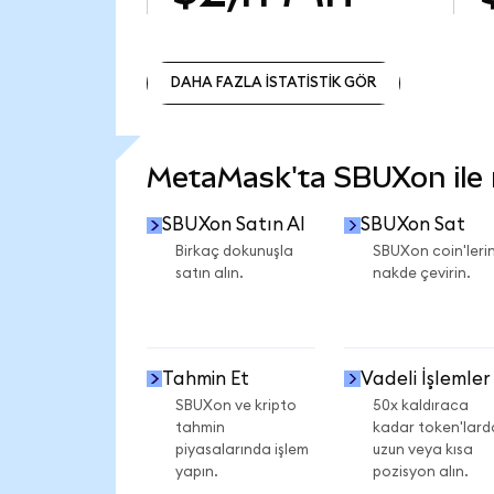
DAHA FAZLA İSTATİSTİK GÖR
DAHA FAZLA İSTATİSTİK GÖR
MetaMask'ta SBUXon ile n
SBUXon Satın Al
SBUXon Sat
Birkaç dokunuşla
SBUXon coin'lerin
satın alın.
nakde çevirin.
Tahmin Et
Vadeli İşlemler
SBUXon ve kripto
50x kaldıraca
tahmin
kadar token'lard
piyasalarında işlem
uzun veya kısa
yapın.
pozisyon alın.