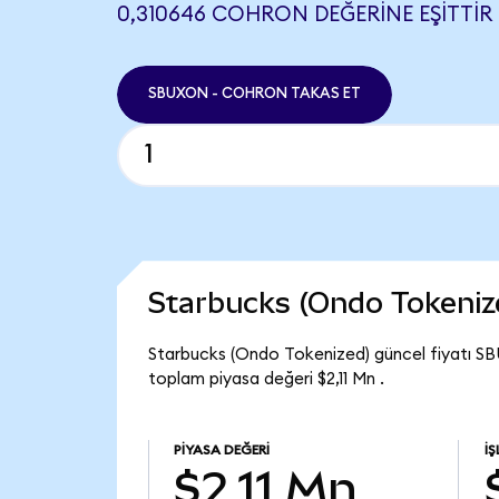
0,310646 COHRON DEĞERINE EŞITTIR
SBUXON - COHRON TAKAS ET
Starbucks (Ondo Tokeniz
Starbucks (Ondo Tokenized) güncel fiyatı SB
toplam piyasa değeri $2,11 Mn .
PIYASA DEĞERI
İ
$2,11 Mn