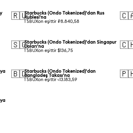
y
Starbucks (Ondo Tokenized)'dan Rus
🇷🇺
🇨
Rublesi'na
1 SBUXon eşittir ₽8.840,58
Starbucks (Ondo Tokenized)'dan Singapur
🇸🇬
🇨
Doları'na
1 SBUXon eşittir $136,75
lya
Starbucks (Ondo Tokenized)'dan
🇧🇩
🇵
Bangladeş Takası'na
1 SBUXon eşittir ৳13.183,59
nya