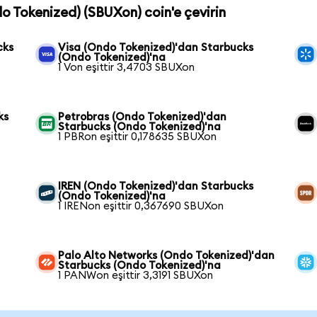
do Tokenized) (SBUXon) coin'e çevirin
cks
Visa (Ondo Tokenized)'dan Starbucks
(Ondo Tokenized)'na
1 Von eşittir 3,4703 SBUXon
ks
Petrobras (Ondo Tokenized)'dan
Starbucks (Ondo Tokenized)'na
1 PBRon eşittir 0,178635 SBUXon
IREN (Ondo Tokenized)'dan Starbucks
(Ondo Tokenized)'na
1 IRENon eşittir 0,367690 SBUXon
Palo Alto Networks (Ondo Tokenized)'dan
Starbucks (Ondo Tokenized)'na
1 PANWon eşittir 3,3191 SBUXon