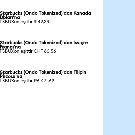
Starbucks (Ondo Tokenized)'dan Kanada

Doları'na
1 SBUXon eşittir $149,28
Starbucks (Ondo Tokenized)'dan İsviçre

Frangı'na
1 SBUXon eşittir CHF 86,56
Starbucks (Ondo Tokenized)'dan Filipin

Pezosu'na
1 SBUXon eşittir ₱6.471,69