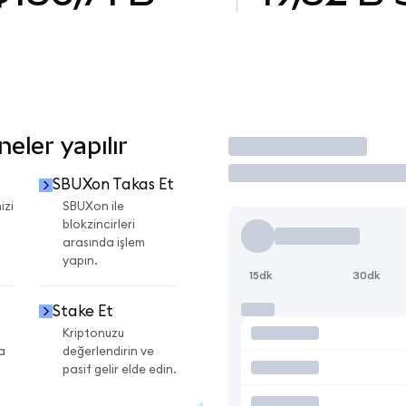
eler yapılır
İşlem Yap
SBUXon Takas Et
izi
SBUXon ile
blokzincirleri
arasında işlem
yapın.
15dk
30dk
Stake Et
Kriptonuzu
a
değerlendirin ve
pasif gelir elde edin.