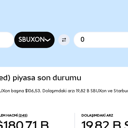
SBUXON
ed) piyasa son durumu
UXon başına $106,53. Dolaşımdaki arzı 19,82 B SBUXon ve Starb
ŞLEM HACMI
(24S)
DOLAŞIMDAKI ARZ
$180,71 B
19,82 B