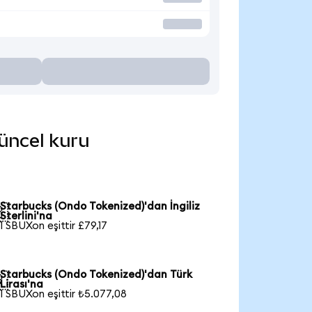
güncel kuru
Starbucks (Ondo Tokenized)'dan İngiliz

Sterlini'na
1 SBUXon eşittir £79,17
Starbucks (Ondo Tokenized)'dan Türk

Lirası'na
1 SBUXon eşittir ₺5.077,08