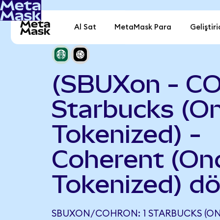
Al Sat
MetaMask Para
Geliştiri
(SBUXon - C
Starbucks (O
Tokenized) -
Coherent (On
Tokenized) d
SBUXON/COHRON: 1 STARBUCKS (ON