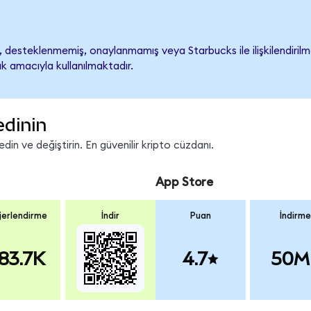
desteklenmemiş, onaylanmamış veya Starbucks ile ilişkilendirilmem
k amacıyla kullanılmaktadır.
edinin
in ve değiştirin. En güvenilir kripto cüzdanı.
App Store
erlendirme
İndir
Puan
İndirme
83.7K
4.7
50M