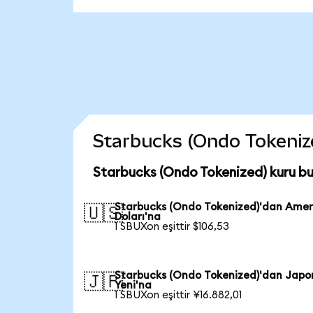
Starbucks (Ondo Tokenized
Starbucks (Ondo Tokenized) kuru b
Starbucks (Ondo Tokenized)'dan Amer
🇺🇸
Doları'na
1 SBUXon eşittir $106,53
Starbucks (Ondo Tokenized)'dan Japo
🇯🇵
Yeni'na
1 SBUXon eşittir ¥16.882,01