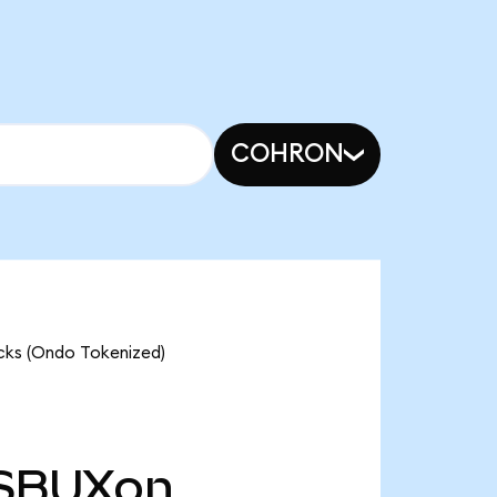
COHRON
ucks (Ondo Tokenized)
SBUXon