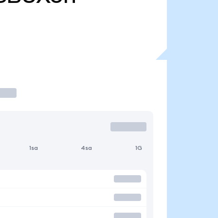
1sa
4sa
1G