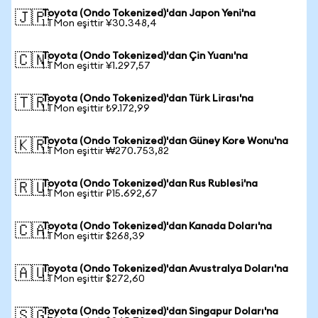
Toyota (Ondo Tokenized)'dan Japon Yeni'na
🇯🇵
1 TMon eşittir ¥30.348,4
Toyota (Ondo Tokenized)'dan Çin Yuanı'na
🇨🇳
1 TMon eşittir ¥1.297,57
Toyota (Ondo Tokenized)'dan Türk Lirası'na
🇹🇷
1 TMon eşittir ₺9.172,99
Toyota (Ondo Tokenized)'dan Güney Kore Wonu'na
🇰🇷
1 TMon eşittir ₩270.753,82
Toyota (Ondo Tokenized)'dan Rus Rublesi'na
🇷🇺
1 TMon eşittir ₽15.692,67
Toyota (Ondo Tokenized)'dan Kanada Doları'na
🇨🇦
1 TMon eşittir $268,39
Toyota (Ondo Tokenized)'dan Avustralya Doları'na
🇦🇺
1 TMon eşittir $272,60
Toyota (Ondo Tokenized)'dan Singapur Doları'na
🇸🇬