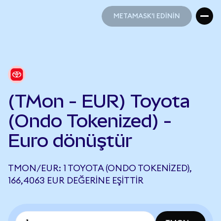
METAMASK'I EDİNİN
METAMASK'I EDİNİN
(TMon - EUR) Toyota
(Ondo Tokenized) -
Euro dönüştür
TMON/EUR: 1 TOYOTA (ONDO TOKENIZED),
166,4063 EUR DEĞERINE EŞITTIR