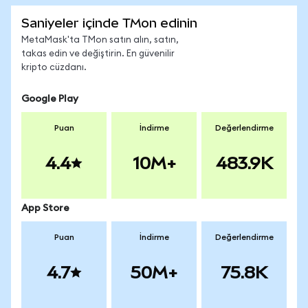
Saniyeler içinde TMon edinin
MetaMask'ta TMon satın alın, satın,
takas edin ve değiştirin. En güvenilir
kripto cüzdanı.
Google Play
Puan
İndirme
Değerlendirme
4.4
10M+
483.9K
App Store
Puan
İndirme
Değerlendirme
4.7
50M+
75.8K