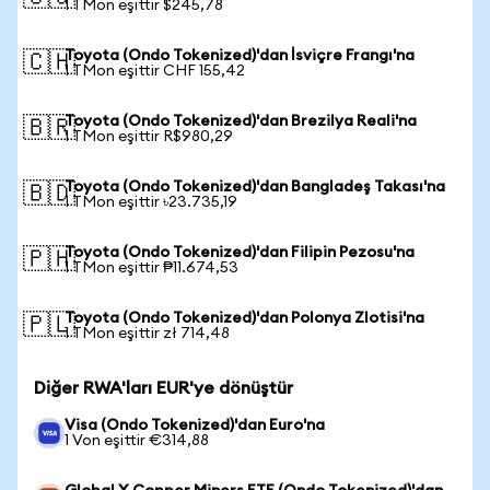
1 TMon eşittir $245,78
Toyota (Ondo Tokenized)'dan İsviçre Frangı'na
🇨🇭
1 TMon eşittir CHF 155,42
Toyota (Ondo Tokenized)'dan Brezilya Reali'na
🇧🇷
1 TMon eşittir R$980,29
Toyota (Ondo Tokenized)'dan Bangladeş Takası'na
🇧🇩
1 TMon eşittir ৳23.735,19
Toyota (Ondo Tokenized)'dan Filipin Pezosu'na
🇵🇭
1 TMon eşittir ₱11.674,53
Toyota (Ondo Tokenized)'dan Polonya Zlotisi'na
🇵🇱
1 TMon eşittir zł 714,48
Diğer RWA'ları EUR'ye dönüştür
Visa (Ondo Tokenized)'dan Euro'na
1 Von eşittir €314,88