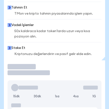
Tahmin Et
TMon ve kripto tahmin piyasalarında işlem yapın.
Vadeli İşlemler
50x kaldıraca kadar token'larda uzun veya kısa
pozisyon alın.
Stake Et
Kriptonuzu değerlendirin ve pasif gelir elde edin.
İşlem Yap
15dk
30dk
1sa
4sa
1G