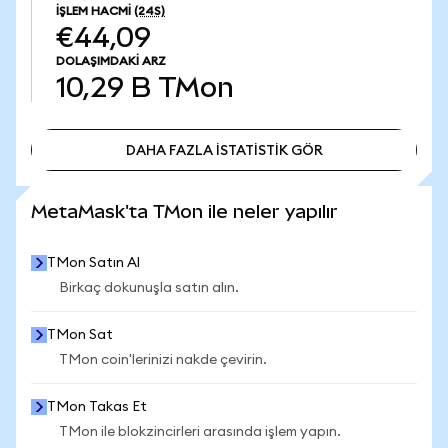
İŞLEM HACMI
(24S)
€44,09
DOLAŞIMDAKI ARZ
10,29 B
TMon
DAHA FAZLA İSTATİSTİK GÖR
DAHA FAZLA İSTATİSTİK GÖR
MetaMask'ta TMon ile neler yapılır
TMon Satın Al
Birkaç dokunuşla satın alın.
TMon Sat
TMon coin'lerinizi nakde çevirin.
TMon Takas Et
TMon ile blokzincirleri arasında işlem yapın.