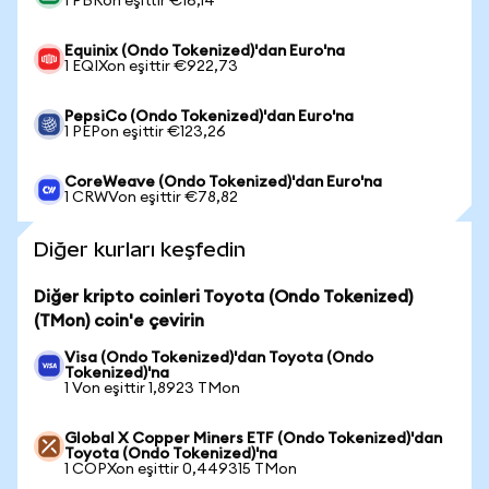
1 PBRon eşittir €16,14
Equinix (Ondo Tokenized)'dan Euro'na
1 EQIXon eşittir €922,73
PepsiCo (Ondo Tokenized)'dan Euro'na
1 PEPon eşittir €123,26
CoreWeave (Ondo Tokenized)'dan Euro'na
1 CRWVon eşittir €78,82
Diğer kurları keşfedin
Diğer kripto coinleri Toyota (Ondo Tokenized)
(TMon) coin'e çevirin
Visa (Ondo Tokenized)'dan Toyota (Ondo
Tokenized)'na
1 Von eşittir 1,8923 TMon
Global X Copper Miners ETF (Ondo Tokenized)'dan
Toyota (Ondo Tokenized)'na
1 COPXon eşittir 0,449315 TMon