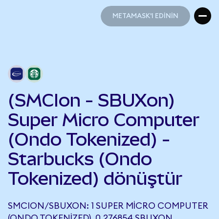
METAMASK'I EDİNİN
METAMASK'I EDİNİN
(SMCIon - SBUXon)
Super Micro Computer
(Ondo Tokenized) -
Starbucks (Ondo
Tokenized) dönüştür
SMCION/SBUXON: 1 SUPER MICRO COMPUTER
(ONDO TOKENIZED), 0,276854 SBUXON