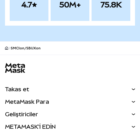
4.7
50M+
75.8K
SMCIon/SBUXon
MetaMask site alt bilgisi
Takas et
Takas İşlemleri
MetaMask Para
Tahmin Et
YENİ
Kripto Al
Geliştiriciler
Perps
YENİ
MetaMask Kart
Dökümantasyon
METAMASK'İ EDİN
RWA'lar
mUSD
YENİ
Kontrol Paneli
İşlem Kalkanı