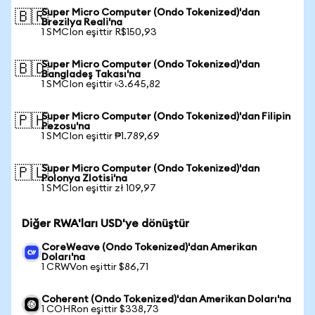
Super Micro Computer (Ondo Tokenized)'dan
🇧🇷
Brezilya Reali'na
1 SMCIon eşittir R$150,93
Super Micro Computer (Ondo Tokenized)'dan
🇧🇩
Bangladeş Takası'na
1 SMCIon eşittir ৳3.645,82
Super Micro Computer (Ondo Tokenized)'dan Filipin
🇵🇭
Pezosu'na
1 SMCIon eşittir ₱1.789,69
Super Micro Computer (Ondo Tokenized)'dan
🇵🇱
Polonya Zlotisi'na
1 SMCIon eşittir zł 109,97
Diğer RWA'ları USD'ye dönüştür
CoreWeave (Ondo Tokenized)'dan Amerikan
Doları'na
1 CRWVon eşittir $86,71
Coherent (Ondo Tokenized)'dan Amerikan Doları'na
1 COHRon eşittir $338,73