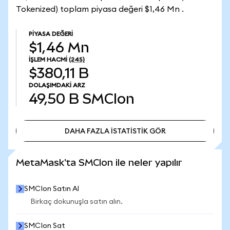
Tokenized) toplam piyasa değeri $1,46 Mn .
PIYASA DEĞERI
$1,46 Mn
İŞLEM HACMI
(24S)
$380,11 B
DOLAŞIMDAKI ARZ
49,50 B
SMCIon
DAHA FAZLA İSTATİSTİK GÖR
DAHA FAZLA İSTATİSTİK GÖR
MetaMask'ta SMCIon ile neler yapılır
SMCIon Satın Al
Birkaç dokunuşla satın alın.
SMCIon Sat