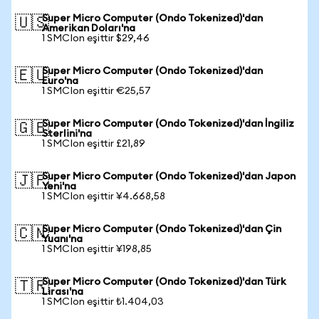
Super Micro Computer (Ondo Tokenized)'dan
🇺🇸
Amerikan Doları'na
1 SMCIon eşittir $29,46
Super Micro Computer (Ondo Tokenized)'dan
🇪🇺
Euro'na
1 SMCIon eşittir €25,57
Super Micro Computer (Ondo Tokenized)'dan İngiliz
🇬🇧
Sterlini'na
1 SMCIon eşittir £21,89
Super Micro Computer (Ondo Tokenized)'dan Japon
🇯🇵
Yeni'na
1 SMCIon eşittir ¥4.668,58
Super Micro Computer (Ondo Tokenized)'dan Çin
🇨🇳
Yuanı'na
1 SMCIon eşittir ¥198,85
Super Micro Computer (Ondo Tokenized)'dan Türk
🇹🇷
Lirası'na
1 SMCIon eşittir ₺1.404,03