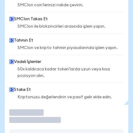
SMCIon coin'lerinizi nakde çevirin.
SMCIon Takas Et
SMCIon ile blokzincirleri arasında işlem yapın.
Tahmin Et
SMCIon ve kripto tahmin piyasalarında işlem yapın.
Vadeli İşlemler
50x kaldıraca kadar token'larda uzun veya kısa
pozisyon alın.
Stake Et
Kriptonuzu değerlendirin ve pasif gelir elde edin.
İşlem Yap