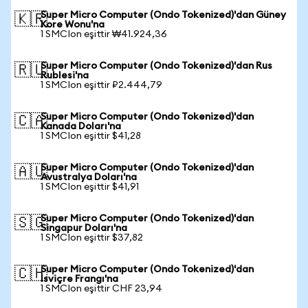
Super Micro Computer (Ondo Tokenized)'dan Güney
🇰🇷
Kore Wonu'na
1 SMCIon eşittir ₩41.924,36
Super Micro Computer (Ondo Tokenized)'dan Rus
🇷🇺
Rublesi'na
1 SMCIon eşittir ₽2.444,79
Super Micro Computer (Ondo Tokenized)'dan
🇨🇦
Kanada Doları'na
1 SMCIon eşittir $41,28
Super Micro Computer (Ondo Tokenized)'dan
🇦🇺
Avustralya Doları'na
1 SMCIon eşittir $41,91
Super Micro Computer (Ondo Tokenized)'dan
🇸🇬
Singapur Doları'na
1 SMCIon eşittir $37,82
Super Micro Computer (Ondo Tokenized)'dan
🇨🇭
İsviçre Frangı'na
1 SMCIon eşittir CHF 23,94