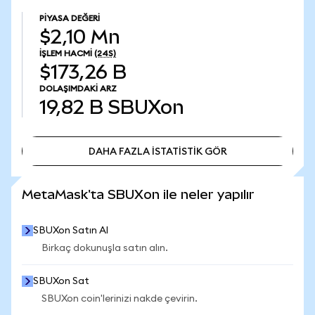
PIYASA DEĞERI
$2,10 Mn
İŞLEM HACMI
(24S)
$173,26 B
DOLAŞIMDAKI ARZ
19,82 B
SBUXon
DAHA FAZLA İSTATİSTİK GÖR
DAHA FAZLA İSTATİSTİK GÖR
MetaMask'ta SBUXon ile neler yapılır
SBUXon Satın Al
Birkaç dokunuşla satın alın.
SBUXon Sat
SBUXon coin'lerinizi nakde çevirin.