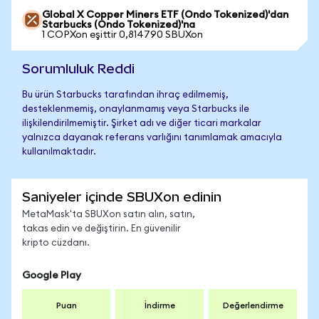
Global X Copper Miners ETF (Ondo Tokenized)'dan
Starbucks (Ondo Tokenized)'na
1 COPXon eşittir 0,814790 SBUXon
Sorumluluk Reddi
Bu ürün Starbucks tarafından ihraç edilmemiş,
desteklenmemiş, onaylanmamış veya Starbucks ile
ilişkilendirilmemiştir. Şirket adı ve diğer ticari markalar
yalnızca dayanak referans varlığını tanımlamak amacıyla
kullanılmaktadır.
Saniyeler içinde SBUXon edinin
MetaMask'ta SBUXon satın alın, satın,
takas edin ve değiştirin. En güvenilir
kripto cüzdanı.
Google Play
Puan
İndirme
Değerlendirme