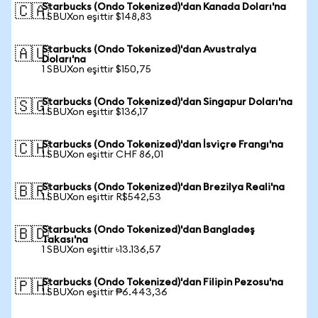
Starbucks (Ondo Tokenized)'dan Kanada Doları'na
🇨🇦
1 SBUXon eşittir $148,83
Starbucks (Ondo Tokenized)'dan Avustralya
🇦🇺
Doları'na
1 SBUXon eşittir $150,75
Starbucks (Ondo Tokenized)'dan Singapur Doları'na
🇸🇬
1 SBUXon eşittir $136,17
Starbucks (Ondo Tokenized)'dan İsviçre Frangı'na
🇨🇭
1 SBUXon eşittir CHF 86,01
Starbucks (Ondo Tokenized)'dan Brezilya Reali'na
🇧🇷
1 SBUXon eşittir R$542,53
Starbucks (Ondo Tokenized)'dan Bangladeş
🇧🇩
Takası'na
1 SBUXon eşittir ৳13.136,57
Starbucks (Ondo Tokenized)'dan Filipin Pezosu'na
🇵🇭
1 SBUXon eşittir ₱6.443,36