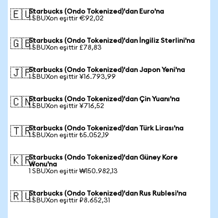
Starbucks (Ondo Tokenized)'dan Euro'na
🇪🇺
1 SBUXon eşittir €92,02
Starbucks (Ondo Tokenized)'dan İngiliz Sterlini'na
🇬🇧
1 SBUXon eşittir £78,83
Starbucks (Ondo Tokenized)'dan Japon Yeni'na
🇯🇵
1 SBUXon eşittir ¥16.793,99
Starbucks (Ondo Tokenized)'dan Çin Yuanı'na
🇨🇳
1 SBUXon eşittir ¥716,52
Starbucks (Ondo Tokenized)'dan Türk Lirası'na
🇹🇷
1 SBUXon eşittir ₺5.052,19
Starbucks (Ondo Tokenized)'dan Güney Kore
🇰🇷
Wonu'na
1 SBUXon eşittir ₩150.982,13
Starbucks (Ondo Tokenized)'dan Rus Rublesi'na
🇷🇺
1 SBUXon eşittir ₽8.652,31