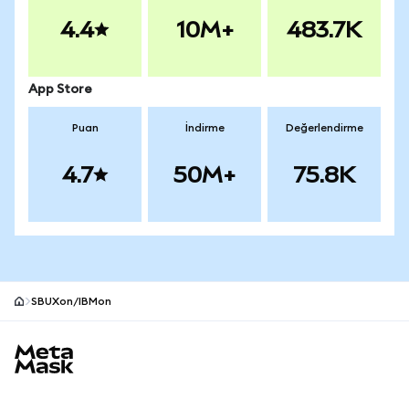
4.4
10M+
483.7K
App Store
Puan
İndirme
Değerlendirme
4.7
50M+
75.8K
SBUXon/IBMon
MetaMask site alt bilgisi