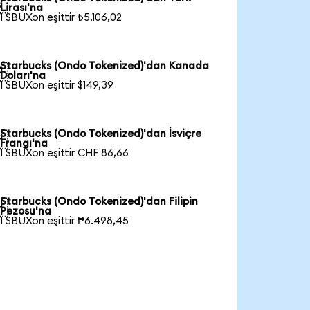

Lirası'na
1 SBUXon eşittir ₺5.106,02
Starbucks (Ondo Tokenized)'dan Kanada

Doları'na
1 SBUXon eşittir $149,39
Starbucks (Ondo Tokenized)'dan İsviçre

Frangı'na
1 SBUXon eşittir CHF 86,66
Starbucks (Ondo Tokenized)'dan Filipin

Pezosu'na
1 SBUXon eşittir ₱6.498,45