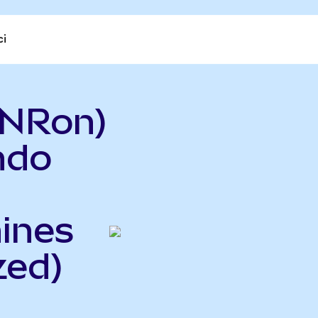
ci
UNRon)
ndo
hines
zed)