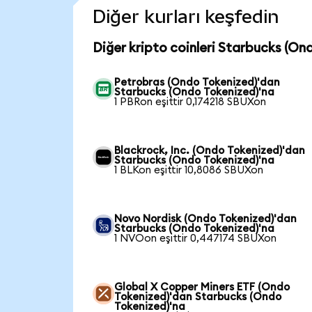
Diğer kurları keşfedin
Diğer kripto coinleri Starbucks (On
Petrobras (Ondo Tokenized)'dan
Starbucks (Ondo Tokenized)'na
1 PBRon eşittir 0,174218 SBUXon
Blackrock, Inc. (Ondo Tokenized)'dan
Starbucks (Ondo Tokenized)'na
1 BLKon eşittir 10,8086 SBUXon
Novo Nordisk (Ondo Tokenized)'dan
Starbucks (Ondo Tokenized)'na
1 NVOon eşittir 0,447174 SBUXon
Global X Copper Miners ETF (Ondo
Tokenized)'dan Starbucks (Ondo
Tokenized)'na