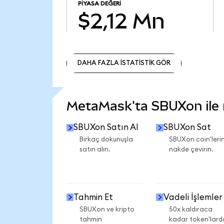
PIYASA DEĞERI
$2,12 Mn
DAHA FAZLA İSTATİSTİK GÖR
DAHA FAZLA İSTATİSTİK GÖR
MetaMask'ta SBUXon ile n
SBUXon Satın Al
SBUXon Sat
Birkaç dokunuşla
SBUXon coin'lerin
satın alın.
nakde çevirin.
Tahmin Et
Vadeli İşlemler
SBUXon ve kripto
50x kaldıraca
tahmin
kadar token'lard