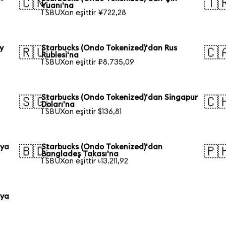
🇨🇳
🇹
Yuanı'na
1 SBUXon eşittir ¥722,28
y
Starbucks (Ondo Tokenized)'dan Rus
🇷🇺
🇨
Rublesi'na
1 SBUXon eşittir ₽8.735,09
Starbucks (Ondo Tokenized)'dan Singapur
🇸🇬
🇨
Doları'na
1 SBUXon eşittir $136,81
lya
Starbucks (Ondo Tokenized)'dan
🇧🇩
🇵
Bangladeş Takası'na
1 SBUXon eşittir ৳13.211,92
nya