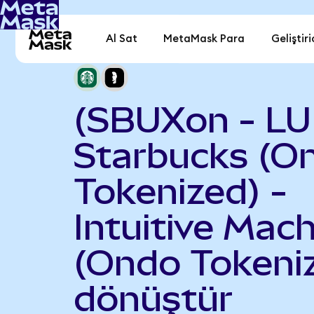
Al Sat
MetaMask Para
Geliştiri
(SBUXon - L
Starbucks (O
Tokenized) -
Intuitive Mac
(Ondo Tokeni
dönüştür