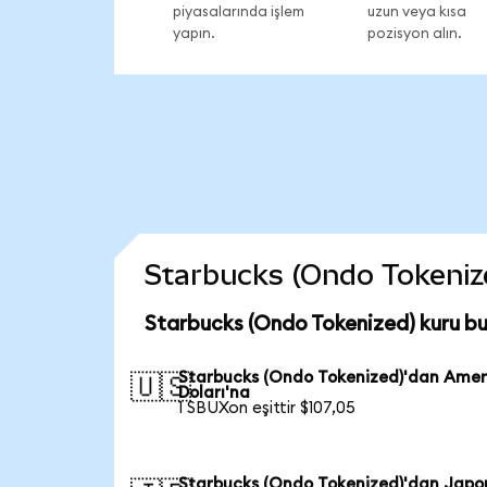
piyasalarında işlem
uzun veya kısa
yapın.
pozisyon alın.
Starbucks (Ondo Tokenized
Starbucks (Ondo Tokenized) kuru b
Starbucks (Ondo Tokenized)'dan Amer
🇺🇸
Doları'na
1 SBUXon eşittir $107,05
Starbucks (Ondo Tokenized)'dan Japo