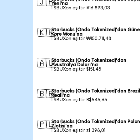
🇯🇵
Yeni'na
1 SBUXon eşittir ¥16.893,03
Starbucks (Ondo Tokenized)'dan Güne
🇰🇷
Kore Wonu'na
1 SBUXon eşittir ₩150.711,48
Starbucks (Ondo Tokenized)'dan
🇦🇺
Avustralya Doları'na
1 SBUXon eşittir $151,48
Starbucks (Ondo Tokenized)'dan Brezi
🇧🇷
Reali'na
1 SBUXon eşittir R$545,66
Starbucks (Ondo Tokenized)'dan Polo
🇵🇱
Zlotisi'na
1 SBUXon eşittir zł 398,01