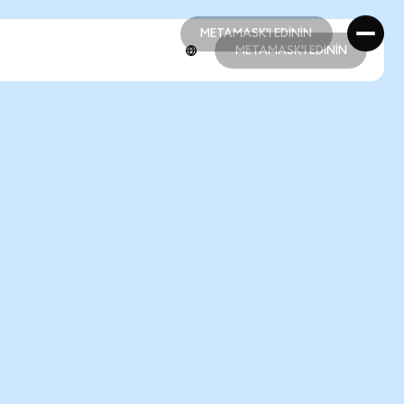
METAMASK'I EDİNİN
METAMASK'I EDİNİN
METAMASK'I EDİNİN
METAMASK'I EDİNİN