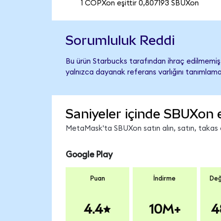
1 COPXon eşittir 0,807193 SBUXon
Sorumluluk Reddi
Bu ürün Starbucks tarafından ihraç edilmemiş, 
yalnızca dayanak referans varlığını tanımlama
Saniyeler içinde SBUXon 
MetaMask'ta SBUXon satın alın, satın, takas ed
Google Play
Puan
İndirme
Değ
4.4
10M+
4