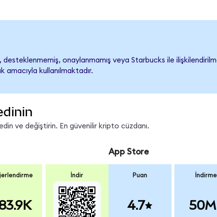
desteklenmemiş, onaylanmamış veya Starbucks ile ilişkilendirilmem
k amacıyla kullanılmaktadır.
edinin
in ve değiştirin. En güvenilir kripto cüzdanı.
App Store
erlendirme
İndir
Puan
İndirme
83.9K
4.7
50M