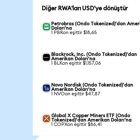
Diğer RWA'ları USD'ye dönüştür
Petrobras (Ondo Tokenized)'dan Amer
Doları'na
1 PBRon eşittir $18,65
Blackrock, Inc. (Ondo Tokenized)'dan
Amerikan Doları'na
1 BLKon eşittir $1.157,06
Novo Nordisk (Ondo Tokenized)'dan
Amerikan Doları'na
1 NVOon eşittir $47,87
Global X Copper Miners ETF (Ondo
Tokenized)'dan Amerikan Doları'na
1 COPXon eşittir $86,41