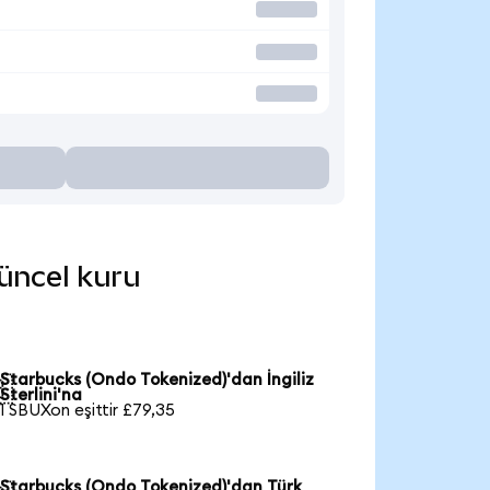
güncel kuru
Starbucks (Ondo Tokenized)'dan İngiliz

Sterlini'na
1 SBUXon eşittir £79,35
Starbucks (Ondo Tokenized)'dan Türk