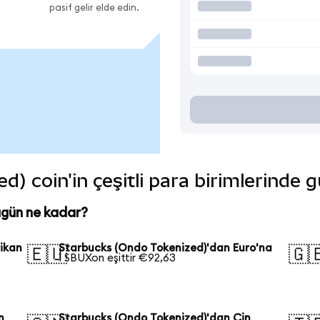
pasif gelir elde edin.
) coin'in çeşitli para birimlerinde 
ugün ne kadar?
ikan
Starbucks (Ondo Tokenized)'dan Euro'na
🇪🇺
🇬
1 SBUXon eşittir €92,63
n
Starbucks (Ondo Tokenized)'dan Çin