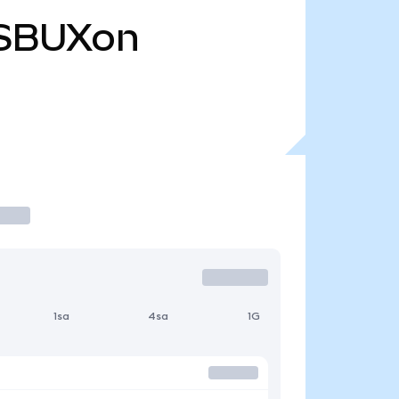
SBUXon
1sa
4sa
1G