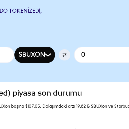
DO TOKENIZED),
SBUXON
ed) piyasa son durumu
UXon başına $107,05. Dolaşımdaki arzı 19,82 B SBUXon ve Starb