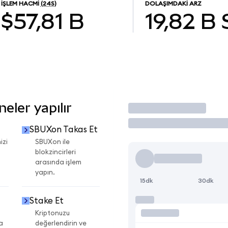
İŞLEM HACMI
(24S)
DOLAŞIMDAKI ARZ
$57,81 B
19,82 B
eler yapılır
İşlem Yap
SBUXon Takas Et
izi
SBUXon ile
blokzincirleri
arasında işlem
yapın.
15dk
30dk
Stake Et
Kriptonuzu
a
değerlendirin ve