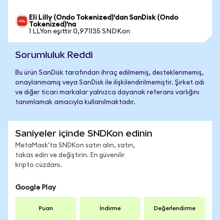
Eli Lilly (Ondo Tokenized)'dan SanDisk (Ondo
Tokenized)'na
1 LLYon eşittir 0,971135 SNDKon
Sorumluluk Reddi
Bu ürün SanDisk tarafından ihraç edilmemiş, desteklenmemiş,
onaylanmamış veya SanDisk ile ilişkilendirilmemiştir. Şirket adı
ve diğer ticari markalar yalnızca dayanak referans varlığını
tanımlamak amacıyla kullanılmaktadır.
Saniyeler içinde SNDKon edinin
MetaMask'ta SNDKon satın alın, satın,
takas edin ve değiştirin. En güvenilir
kripto cüzdanı.
Google Play
Puan
İndirme
Değerlendirme