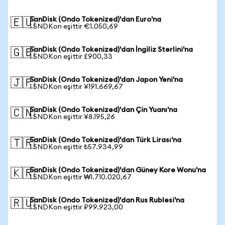
SanDisk (Ondo Tokenized)'dan Euro'na
🇪🇺
1 SNDKon eşittir €1.050,69
SanDisk (Ondo Tokenized)'dan İngiliz Sterlini'na
🇬🇧
1 SNDKon eşittir £900,33
SanDisk (Ondo Tokenized)'dan Japon Yeni'na
🇯🇵
1 SNDKon eşittir ¥191.669,67
SanDisk (Ondo Tokenized)'dan Çin Yuanı'na
🇨🇳
1 SNDKon eşittir ¥8.195,26
SanDisk (Ondo Tokenized)'dan Türk Lirası'na
🇹🇷
1 SNDKon eşittir ₺57.934,99
SanDisk (Ondo Tokenized)'dan Güney Kore Wonu'na
🇰🇷
1 SNDKon eşittir ₩1.710.020,67
SanDisk (Ondo Tokenized)'dan Rus Rublesi'na
🇷🇺
1 SNDKon eşittir ₽99.923,00