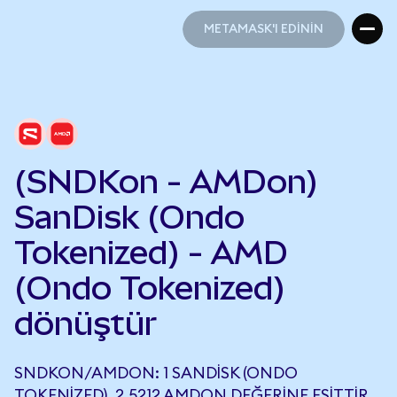
METAMASK'I EDİNİN
METAMASK'I EDİNİN
(SNDKon - AMDon)
SanDisk (Ondo
Tokenized) - AMD
(Ondo Tokenized)
dönüştür
SNDKON/AMDON: 1 SANDISK (ONDO
TOKENIZED), 2,5212 AMDON DEĞERINE EŞITTIR