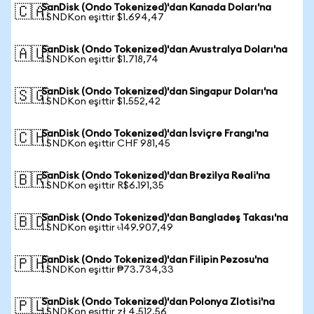
SanDisk (Ondo Tokenized)'dan Kanada Doları'na
🇨🇦
1 SNDKon eşittir $1.694,47
SanDisk (Ondo Tokenized)'dan Avustralya Doları'na
🇦🇺
1 SNDKon eşittir $1.718,74
SanDisk (Ondo Tokenized)'dan Singapur Doları'na
🇸🇬
1 SNDKon eşittir $1.552,42
SanDisk (Ondo Tokenized)'dan İsviçre Frangı'na
🇨🇭
1 SNDKon eşittir CHF 981,45
SanDisk (Ondo Tokenized)'dan Brezilya Reali'na
🇧🇷
1 SNDKon eşittir R$6.191,35
SanDisk (Ondo Tokenized)'dan Bangladeş Takası'na
🇧🇩
1 SNDKon eşittir ৳149.907,49
SanDisk (Ondo Tokenized)'dan Filipin Pezosu'na
🇵🇭
1 SNDKon eşittir ₱73.734,33
SanDisk (Ondo Tokenized)'dan Polonya Zlotisi'na
🇵🇱
1 SNDKon eşittir zł 4.512,56