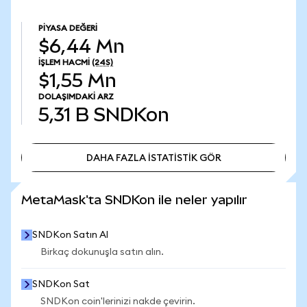
PIYASA DEĞERI
$6,44 Mn
İŞLEM HACMI
(24S)
$1,55 Mn
DOLAŞIMDAKI ARZ
5,31 B
SNDKon
DAHA FAZLA İSTATİSTİK GÖR
DAHA FAZLA İSTATİSTİK GÖR
MetaMask'ta SNDKon ile neler yapılır
SNDKon Satın Al
Birkaç dokunuşla satın alın.
SNDKon Sat
SNDKon coin'lerinizi nakde çevirin.