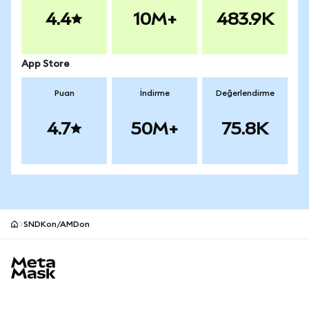
4.4
10M+
483.9K
App Store
Puan
İndirme
Değerlendirme
4.7
50M+
75.8K
SNDKon/AMDon
MetaMask site alt bilgisi