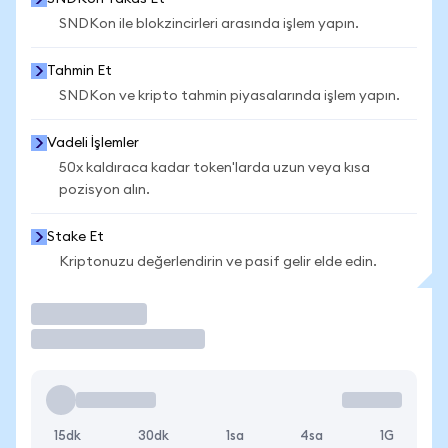
SNDKon ile blokzincirleri arasında işlem yapın.
Tahmin Et
SNDKon ve kripto tahmin piyasalarında işlem yapın.
Vadeli İşlemler
50x kaldıraca kadar token'larda uzun veya kısa
pozisyon alın.
Stake Et
Kriptonuzu değerlendirin ve pasif gelir elde edin.
İşlem Yap
15dk
30dk
1sa
4sa
1G