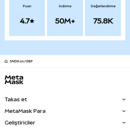
Puan
İndirme
Değerlendirme
4.7
50M+
75.8K
SNDKon/GBP
MetaMask site alt bilgisi
Takas et
Takas İşlemleri
MetaMask Para
Tahmin Et
YENİ
Kripto Al
Geliştiriciler
Perps
YENİ
MetaMask Kart
Dökümantasyon