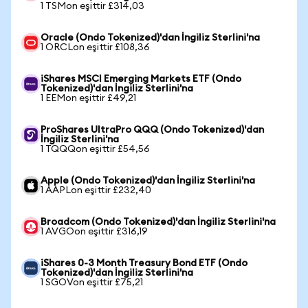
1 TSMon eşittir £314,03
Oracle (Ondo Tokenized)'dan İngiliz Sterlini'na
1 ORCLon eşittir £108,36
iShares MSCI Emerging Markets ETF (Ondo
Tokenized)'dan İngiliz Sterlini'na
1 EEMon eşittir £49,21
ProShares UltraPro QQQ (Ondo Tokenized)'dan
İngiliz Sterlini'na
1 TQQQon eşittir £54,56
Apple (Ondo Tokenized)'dan İngiliz Sterlini'na
1 AAPLon eşittir £232,40
Broadcom (Ondo Tokenized)'dan İngiliz Sterlini'na
1 AVGOon eşittir £316,19
iShares 0-3 Month Treasury Bond ETF (Ondo
Tokenized)'dan İngiliz Sterlini'na
1 SGOVon eşittir £75,21