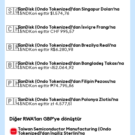
SanDisk (Ondo Tokenized)'dan Singapur Doları'na
🇸🇬
1 SNDKon eşittir $1.574,76
SanDisk (Ondo Tokenized)'dan İsviçre Frangı'na
🇨🇭
1 SNDKon eşittir CHF 995,57
SanDisk (Ondo Tokenized)'dan Brezilya Reali'na
🇧🇷
1 SNDKon eşittir R$6.280,98
SanDisk (Ondo Tokenized)'dan Bangladeş Takası'na
🇧🇩
1 SNDKon eşittir ৳152.064,92
SanDisk (Ondo Tokenized)'dan Filipin Pezosu'na
🇵🇭
1 SNDKon eşittir ₱74.795,86
SanDisk (Ondo Tokenized)'dan Polonya Zlotisi'na
🇵🇱
1 SNDKon eşittir zł 4.577,51
Diğer RWA'ları GBP'ye dönüştür
Taiwan Semiconductor Manufacturing (Ondo
Tokenized)'dan İngiliz Sterlini'na