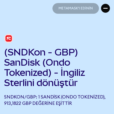
METAMASK'I EDİNİN
METAMASK'I EDİNİN
(SNDKon - GBP)
SanDisk (Ondo
Tokenized) - İngiliz
Sterlini dönüştür
SNDKON/GBP: 1 SANDISK (ONDO TOKENIZED),
913,1822 GBP DEĞERINE EŞITTIR