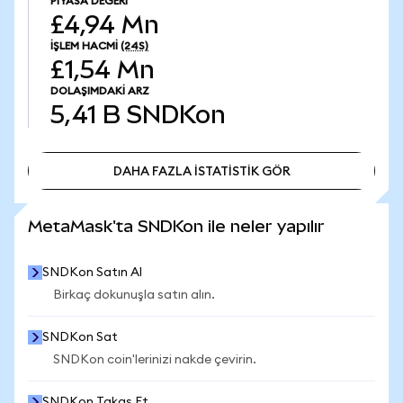
PIYASA DEĞERI
£4,94 Mn
İŞLEM HACMI
(24S)
£1,54 Mn
DOLAŞIMDAKI ARZ
5,41 B
SNDKon
DAHA FAZLA İSTATİSTİK GÖR
DAHA FAZLA İSTATİSTİK GÖR
MetaMask'ta SNDKon ile neler yapılır
SNDKon Satın Al
Birkaç dokunuşla satın alın.
SNDKon Sat
SNDKon coin'lerinizi nakde çevirin.
SNDKon Takas Et