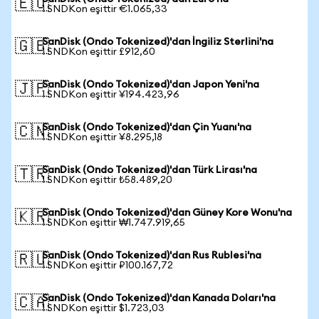
🇪🇺
1 SNDKon eşittir €1.065,33
SanDisk (Ondo Tokenized)'dan İngiliz Sterlini'na
🇬🇧
1 SNDKon eşittir £912,60
SanDisk (Ondo Tokenized)'dan Japon Yeni'na
🇯🇵
1 SNDKon eşittir ¥194.423,96
SanDisk (Ondo Tokenized)'dan Çin Yuanı'na
🇨🇳
1 SNDKon eşittir ¥8.295,18
SanDisk (Ondo Tokenized)'dan Türk Lirası'na
🇹🇷
1 SNDKon eşittir ₺58.489,20
SanDisk (Ondo Tokenized)'dan Güney Kore Wonu'na
🇰🇷
1 SNDKon eşittir ₩1.747.919,65
SanDisk (Ondo Tokenized)'dan Rus Rublesi'na
🇷🇺
1 SNDKon eşittir ₽100.167,72
SanDisk (Ondo Tokenized)'dan Kanada Doları'na
🇨🇦
1 SNDKon eşittir $1.723,03