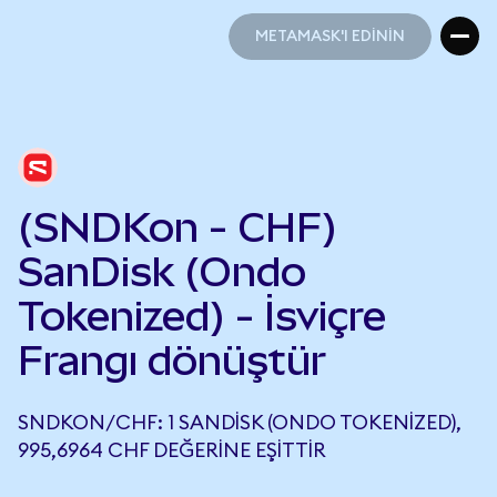
METAMASK'I EDİNİN
METAMASK'I EDİNİN
(SNDKon - CHF)
SanDisk (Ondo
Tokenized) - İsviçre
Frangı dönüştür
SNDKON/CHF: 1 SANDISK (ONDO TOKENIZED),
995,6964 CHF DEĞERINE EŞITTIR