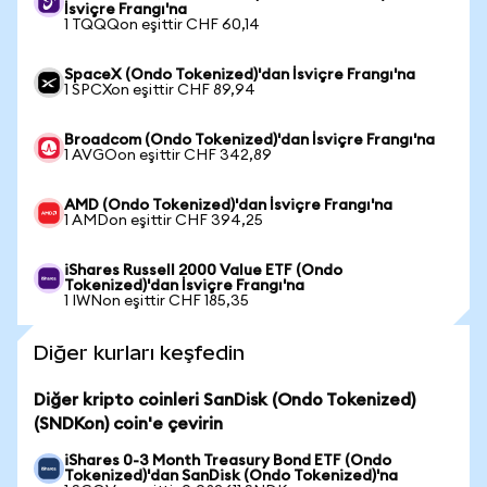
İsviçre Frangı'na
1 TQQQon eşittir CHF 60,14
SpaceX (Ondo Tokenized)'dan İsviçre Frangı'na
1 SPCXon eşittir CHF 89,94
Broadcom (Ondo Tokenized)'dan İsviçre Frangı'na
1 AVGOon eşittir CHF 342,89
AMD (Ondo Tokenized)'dan İsviçre Frangı'na
1 AMDon eşittir CHF 394,25
iShares Russell 2000 Value ETF (Ondo
Tokenized)'dan İsviçre Frangı'na
1 IWNon eşittir CHF 185,35
Diğer kurları keşfedin
Diğer kripto coinleri SanDisk (Ondo Tokenized)
(SNDKon) coin'e çevirin
iShares 0-3 Month Treasury Bond ETF (Ondo
Tokenized)'dan SanDisk (Ondo Tokenized)'na