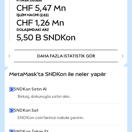
PIYASA DEĞERI
CHF 5,47 Mn
İŞLEM HACMI
(24S)
CHF 1,26 Mn
DOLAŞIMDAKI ARZ
5,50 B
SNDKon
DAHA FAZLA İSTATİSTİK GÖR
DAHA FAZLA İSTATİSTİK GÖR
MetaMask'ta SNDKon ile neler yapılır
SNDKon Satın Al
Birkaç dokunuşla satın alın.
SNDKon Sat
SNDKon coin'lerinizi nakde çevirin.
SNDKon Takas Et