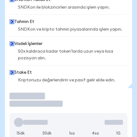
SNDKon ile blokzincirleri arasında işlem yapın.
Tahmin Et
SNDKon ve kripto tahmin piyasalarında işlem yapın.
Vadeli İşlemler
50x kaldıraca kadar token'larda uzun veya kısa
pozisyon alın.
Stake Et
Kriptonuzu değerlendirin ve pasif gelir elde edin.
İşlem Yap
15dk
30dk
1sa
4sa
1G