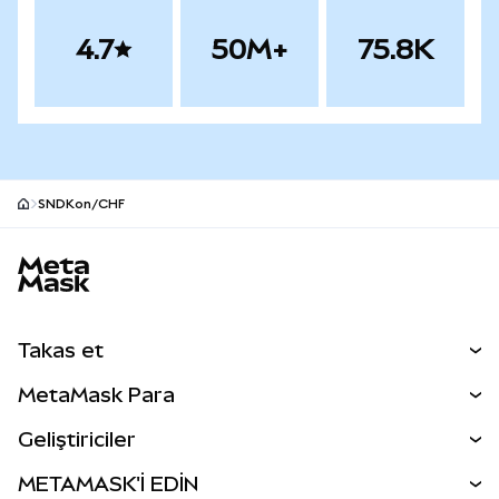
4.7
50M+
75.8K
SNDKon/CHF
MetaMask site alt bilgisi
Takas et
Takas İşlemleri
MetaMask Para
Tahmin Et
YENİ
Kripto Al
Geliştiriciler
Perps
YENİ
MetaMask Kart
Dökümantasyon
METAMASK'İ EDİN
RWA'lar
mUSD
YENİ