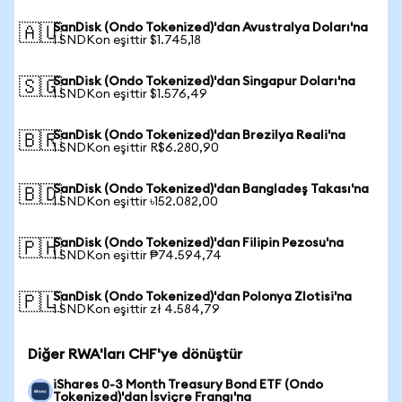
SanDisk (Ondo Tokenized)'dan Avustralya Doları'na
🇦🇺
1 SNDKon eşittir $1.745,18
SanDisk (Ondo Tokenized)'dan Singapur Doları'na
🇸🇬
1 SNDKon eşittir $1.576,49
SanDisk (Ondo Tokenized)'dan Brezilya Reali'na
🇧🇷
1 SNDKon eşittir R$6.280,90
SanDisk (Ondo Tokenized)'dan Bangladeş Takası'na
🇧🇩
1 SNDKon eşittir ৳152.082,00
SanDisk (Ondo Tokenized)'dan Filipin Pezosu'na
🇵🇭
1 SNDKon eşittir ₱74.594,74
SanDisk (Ondo Tokenized)'dan Polonya Zlotisi'na
🇵🇱
1 SNDKon eşittir zł 4.584,79
Diğer RWA'ları CHF'ye dönüştür
iShares 0-3 Month Treasury Bond ETF (Ondo
Tokenized)'dan İsviçre Frangı'na