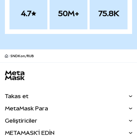
4.7
50M+
75.8K
SNDKon/RUB
MetaMask site alt bilgisi
Takas et
Takas İşlemleri
MetaMask Para
Tahmin Et
YENİ
Kripto Al
Geliştiriciler
Perps
YENİ
MetaMask Kart
Dökümantasyon
METAMASK'İ EDİN
RWA'lar
mUSD
YENİ