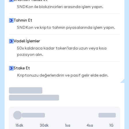
SNDKon ile blokzincirleri arasında işlem yapın.
Tahmin Et
SNDKon ve kripto tahmin piyasalarında işlem yapın.
Vadeli İşlemler
50x kaldıraca kadar token'larda uzun veya kısa
pozisyon alın.
Stake Et
Kriptonuzu değerlendirin ve pasif gelir elde edin.
İşlem Yap
15dk
30dk
1sa
4sa
1G