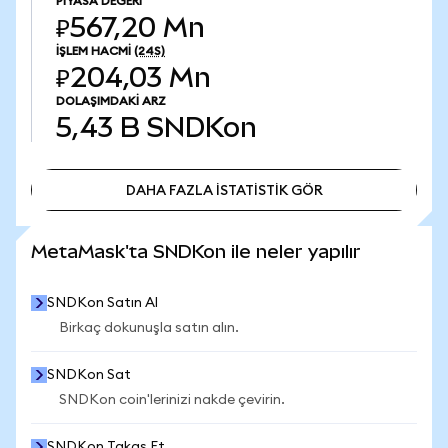
PIYASA DEĞERI
₽567,20 Mn
İŞLEM HACMI
(24S)
₽204,03 Mn
DOLAŞIMDAKI ARZ
5,43 B
SNDKon
DAHA FAZLA İSTATİSTİK GÖR
DAHA FAZLA İSTATİSTİK GÖR
MetaMask'ta SNDKon ile neler yapılır
SNDKon Satın Al
Birkaç dokunuşla satın alın.
SNDKon Sat
SNDKon coin'lerinizi nakde çevirin.
SNDKon Takas Et