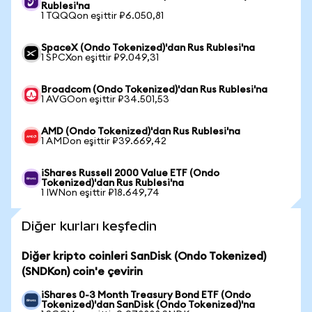
Rublesi'na
1 TQQQon eşittir ₽6.050,81
SpaceX (Ondo Tokenized)'dan Rus Rublesi'na
1 SPCXon eşittir ₽9.049,31
Broadcom (Ondo Tokenized)'dan Rus Rublesi'na
1 AVGOon eşittir ₽34.501,53
AMD (Ondo Tokenized)'dan Rus Rublesi'na
1 AMDon eşittir ₽39.669,42
iShares Russell 2000 Value ETF (Ondo
Tokenized)'dan Rus Rublesi'na
1 IWNon eşittir ₽18.649,74
Diğer kurları keşfedin
Diğer kripto coinleri SanDisk (Ondo Tokenized)
(SNDKon) coin'e çevirin
iShares 0-3 Month Treasury Bond ETF (Ondo
Tokenized)'dan SanDisk (Ondo Tokenized)'na