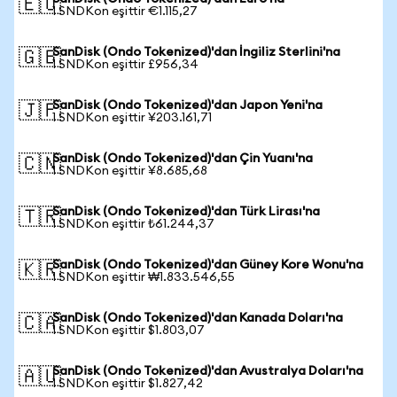
🇪🇺
1 SNDKon eşittir €1.115,27
SanDisk (Ondo Tokenized)'dan İngiliz Sterlini'na
🇬🇧
1 SNDKon eşittir £956,34
SanDisk (Ondo Tokenized)'dan Japon Yeni'na
🇯🇵
1 SNDKon eşittir ¥203.161,71
SanDisk (Ondo Tokenized)'dan Çin Yuanı'na
🇨🇳
1 SNDKon eşittir ¥8.685,68
SanDisk (Ondo Tokenized)'dan Türk Lirası'na
🇹🇷
1 SNDKon eşittir ₺61.244,37
SanDisk (Ondo Tokenized)'dan Güney Kore Wonu'na
🇰🇷
1 SNDKon eşittir ₩1.833.546,55
SanDisk (Ondo Tokenized)'dan Kanada Doları'na
🇨🇦
1 SNDKon eşittir $1.803,07
SanDisk (Ondo Tokenized)'dan Avustralya Doları'na
🇦🇺
1 SNDKon eşittir $1.827,42