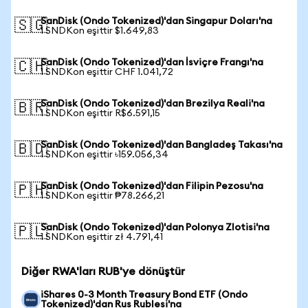
SanDisk (Ondo Tokenized)'dan Singapur Doları'na
🇸🇬
1 SNDKon eşittir $1.649,83
SanDisk (Ondo Tokenized)'dan İsviçre Frangı'na
🇨🇭
1 SNDKon eşittir CHF 1.041,72
SanDisk (Ondo Tokenized)'dan Brezilya Reali'na
🇧🇷
1 SNDKon eşittir R$6.591,15
SanDisk (Ondo Tokenized)'dan Bangladeş Takası'na
🇧🇩
1 SNDKon eşittir ৳159.056,34
SanDisk (Ondo Tokenized)'dan Filipin Pezosu'na
🇵🇭
1 SNDKon eşittir ₱78.266,21
SanDisk (Ondo Tokenized)'dan Polonya Zlotisi'na
🇵🇱
1 SNDKon eşittir zł 4.791,41
Diğer RWA'ları RUB'ye dönüştür
iShares 0-3 Month Treasury Bond ETF (Ondo
Tokenized)'dan Rus Rublesi'na