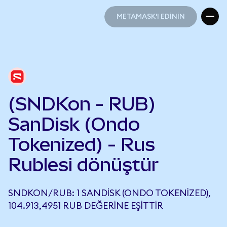
METAMASK'I EDİNİN
METAMASK'I EDİNİN
(SNDKon - RUB)
SanDisk (Ondo
Tokenized) - Rus
Rublesi dönüştür
SNDKON/RUB: 1 SANDISK (ONDO TOKENIZED),
104.913,4951 RUB DEĞERINE EŞITTIR