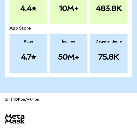
4.4
10M+
483.8K
App Store
Puan
İndirme
Değerlendirme
4.7
50M+
75.8K
SNDKon/ARMon
MetaMask site alt bilgisi