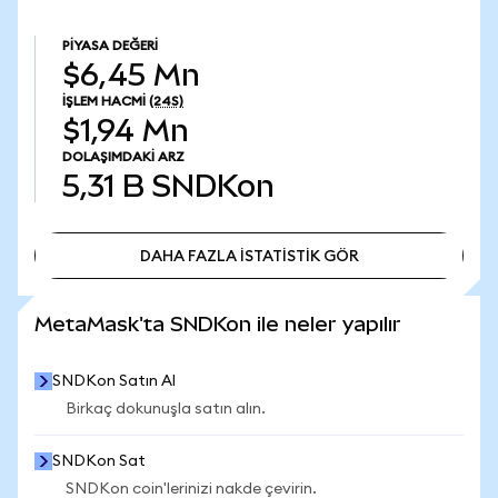
PIYASA DEĞERI
$6,45 Mn
İŞLEM HACMI
(24S)
$1,94 Mn
DOLAŞIMDAKI ARZ
5,31 B
SNDKon
DAHA FAZLA İSTATİSTİK GÖR
DAHA FAZLA İSTATİSTİK GÖR
MetaMask'ta SNDKon ile neler yapılır
SNDKon Satın Al
Birkaç dokunuşla satın alın.
SNDKon Sat
SNDKon coin'lerinizi nakde çevirin.