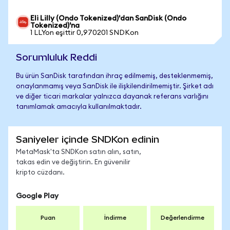
Eli Lilly (Ondo Tokenized)'dan SanDisk (Ondo
Tokenized)'na
1 LLYon eşittir 0,970201 SNDKon
Sorumluluk Reddi
Bu ürün SanDisk tarafından ihraç edilmemiş, desteklenmemiş,
onaylanmamış veya SanDisk ile ilişkilendirilmemiştir. Şirket adı
ve diğer ticari markalar yalnızca dayanak referans varlığını
tanımlamak amacıyla kullanılmaktadır.
Saniyeler içinde SNDKon edinin
MetaMask'ta SNDKon satın alın, satın,
takas edin ve değiştirin. En güvenilir
kripto cüzdanı.
Google Play
Puan
İndirme
Değerlendirme