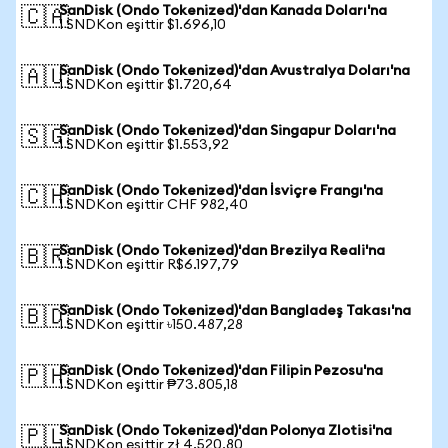
SanDisk (Ondo Tokenized)'dan Kanada Doları'na
🇨🇦
1 SNDKon eşittir $1.696,10
SanDisk (Ondo Tokenized)'dan Avustralya Doları'na
🇦🇺
1 SNDKon eşittir $1.720,64
SanDisk (Ondo Tokenized)'dan Singapur Doları'na
🇸🇬
1 SNDKon eşittir $1.553,92
SanDisk (Ondo Tokenized)'dan İsviçre Frangı'na
🇨🇭
1 SNDKon eşittir CHF 982,40
SanDisk (Ondo Tokenized)'dan Brezilya Reali'na
🇧🇷
1 SNDKon eşittir R$6.197,79
SanDisk (Ondo Tokenized)'dan Bangladeş Takası'na
🇧🇩
1 SNDKon eşittir ৳150.487,28
SanDisk (Ondo Tokenized)'dan Filipin Pezosu'na
🇵🇭
1 SNDKon eşittir ₱73.805,18
SanDisk (Ondo Tokenized)'dan Polonya Zlotisi'na
🇵🇱
1 SNDKon eşittir zł 4.520,80