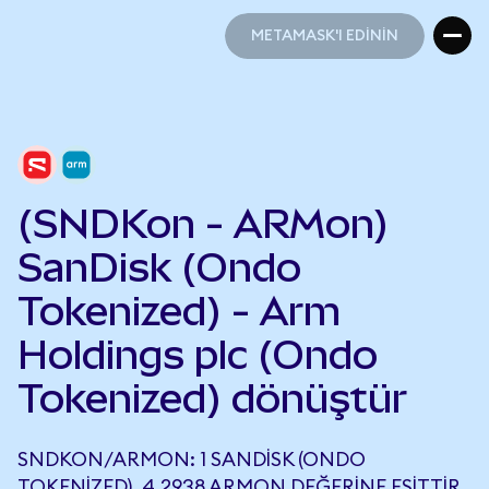
METAMASK'I EDİNİN
METAMASK'I EDİNİN
(SNDKon - ARMon)
SanDisk (Ondo
Tokenized) - Arm
Holdings plc (Ondo
Tokenized) dönüştür
SNDKON/ARMON: 1 SANDISK (ONDO
TOKENIZED), 4,2938 ARMON DEĞERINE EŞITTIR