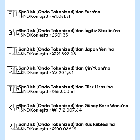
SanDisk (Ondo Tokenized)'dan Euro'na
🇪🇺
1 SNDKon eşittir €1.051,81
SanDisk (Ondo Tokenized)'dan İngiliz Sterlini'na
🇬🇧
1 SNDKon eşittir £901,35
SanDisk (Ondo Tokenized)'dan Japon Yeni'na
🇯🇵
1 SNDKon eşittir ¥191.892,38
SanDisk (Ondo Tokenized)'dan Çin Yuanı'na
🇨🇳
1 SNDKon eşittir ¥8.204,54
SanDisk (Ondo Tokenized)'dan Türk Lirası'na
🇹🇷
1 SNDKon eşittir ₺58.000,61
SanDisk (Ondo Tokenized)'dan Güney Kore Wonu'na
🇰🇷
1 SNDKon eşittir ₩1.712.007,64
SanDisk (Ondo Tokenized)'dan Rus Rublesi'na
🇷🇺
1 SNDKon eşittir ₽100.036,19