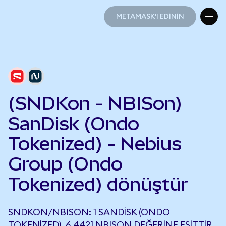
METAMASK'I EDİNİN
METAMASK'I EDİNİN
(SNDKon - NBISon)
SanDisk (Ondo
Tokenized) - Nebius
Group (Ondo
Tokenized) dönüştür
SNDKON/NBISON: 1 SANDISK (ONDO
TOKENIZED), 6,4421 NBISON DEĞERINE EŞITTIR