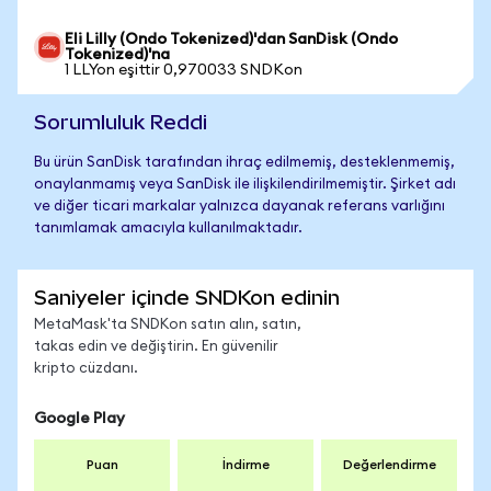
Eli Lilly (Ondo Tokenized)'dan SanDisk (Ondo
Tokenized)'na
1 LLYon eşittir 0,970033 SNDKon
Sorumluluk Reddi
Bu ürün SanDisk tarafından ihraç edilmemiş, desteklenmemiş,
onaylanmamış veya SanDisk ile ilişkilendirilmemiştir. Şirket adı
ve diğer ticari markalar yalnızca dayanak referans varlığını
tanımlamak amacıyla kullanılmaktadır.
Saniyeler içinde SNDKon edinin
MetaMask'ta SNDKon satın alın, satın,
takas edin ve değiştirin. En güvenilir
kripto cüzdanı.
Google Play
Puan
İndirme
Değerlendirme