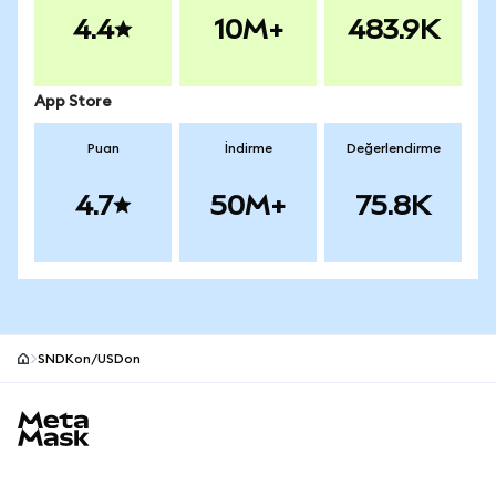
4.4
10M+
483.9K
App Store
Puan
İndirme
Değerlendirme
4.7
50M+
75.8K
SNDKon/USDon
MetaMask site alt bilgisi