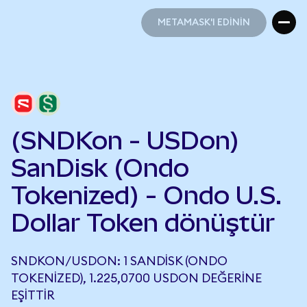
METAMASK'I EDİNİN
METAMASK'I EDİNİN
(SNDKon - USDon)
SanDisk (Ondo
Tokenized) - Ondo U.S.
Dollar Token dönüştür
SNDKON/USDON: 1 SANDISK (ONDO
TOKENIZED), 1.225,0700 USDON DEĞERINE
EŞITTIR