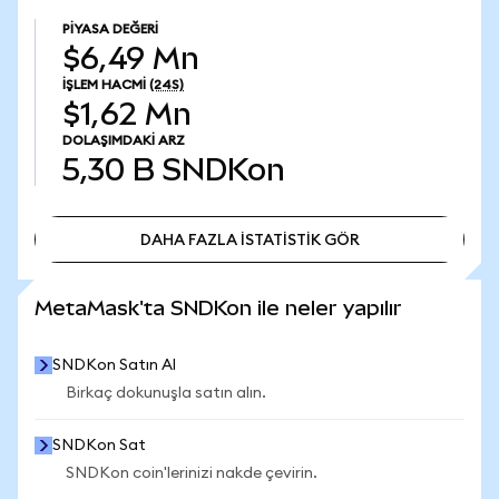
PIYASA DEĞERI
$6,49 Mn
İŞLEM HACMI
(24S)
$1,62 Mn
DOLAŞIMDAKI ARZ
5,30 B
SNDKon
DAHA FAZLA İSTATİSTİK GÖR
DAHA FAZLA İSTATİSTİK GÖR
MetaMask'ta SNDKon ile neler yapılır
SNDKon Satın Al
Birkaç dokunuşla satın alın.
SNDKon Sat
SNDKon coin'lerinizi nakde çevirin.