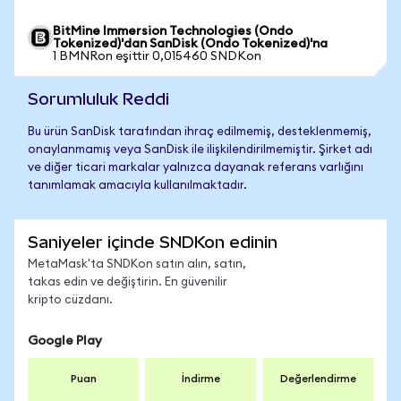
BitMine Immersion Technologies (Ondo
Tokenized)'dan SanDisk (Ondo Tokenized)'na
1 BMNRon eşittir 0,015460 SNDKon
Sorumluluk Reddi
Bu ürün SanDisk tarafından ihraç edilmemiş, desteklenmemiş,
onaylanmamış veya SanDisk ile ilişkilendirilmemiştir. Şirket adı
ve diğer ticari markalar yalnızca dayanak referans varlığını
tanımlamak amacıyla kullanılmaktadır.
Saniyeler içinde SNDKon edinin
MetaMask'ta SNDKon satın alın, satın,
takas edin ve değiştirin. En güvenilir
kripto cüzdanı.
Google Play
Puan
İndirme
Değerlendirme