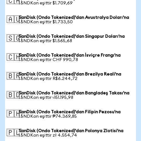
🇨🇦
1 SNDKon eşittir $1.709,69
SanDisk (Ondo Tokenized)'dan Avustralya Doları'na
🇦🇺
1 SNDKon eşittir $1.733,50
SanDisk (Ondo Tokenized)'dan Singapur Doları'na
🇸🇬
1 SNDKon eşittir $1.565,68
SanDisk (Ondo Tokenized)'dan İsviçre Frangı'na
🇨🇭
1 SNDKon eşittir CHF 990,78
SanDisk (Ondo Tokenized)'dan Brezilya Reali'na
🇧🇷
1 SNDKon eşittir R$6.244,72
SanDisk (Ondo Tokenized)'dan Bangladeş Takası'na
🇧🇩
1 SNDKon eşittir ৳151.195,98
SanDisk (Ondo Tokenized)'dan Filipin Pezosu'na
🇵🇭
1 SNDKon eşittir ₱74.369,85
SanDisk (Ondo Tokenized)'dan Polonya Zlotisi'na
🇵🇱
1 SNDKon eşittir zł 4.554,74