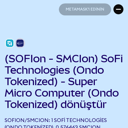
METAMASK'I EDİNİN
METAMASK'I EDİNİN
(SOFIon - SMCIon) SoFi
Technologies (Ondo
Tokenized) - Super
Micro Computer (Ondo
Tokenized) dönüştür
SOFION/SMCION: 1 SOFI TECHNOLOGIES
(ONDO TOKENIZED), 0,576463 SMCION