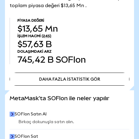
toplam piyasa değeri $13,65 Mn .
PIYASA DEĞERI
$13,65 Mn
İŞLEM HACMI
(24S)
$57,63 B
DOLAŞIMDAKI ARZ
745,42 B
SOFIon
DAHA FAZLA İSTATİSTİK GÖR
DAHA FAZLA İSTATİSTİK GÖR
MetaMask'ta SOFIon ile neler yapılır
SOFIon Satın Al
Birkaç dokunuşla satın alın.
SOFIon Sat