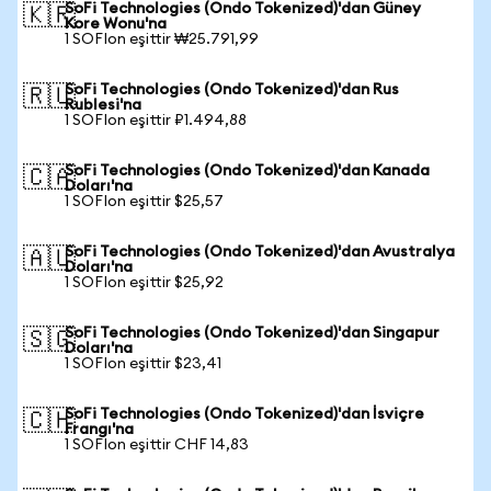
SoFi Technologies (Ondo Tokenized)'dan Güney
🇰🇷
Kore Wonu'na
1 SOFIon eşittir ₩25.791,99
SoFi Technologies (Ondo Tokenized)'dan Rus
🇷🇺
Rublesi'na
1 SOFIon eşittir ₽1.494,88
SoFi Technologies (Ondo Tokenized)'dan Kanada
🇨🇦
Doları'na
1 SOFIon eşittir $25,57
SoFi Technologies (Ondo Tokenized)'dan Avustralya
🇦🇺
Doları'na
1 SOFIon eşittir $25,92
SoFi Technologies (Ondo Tokenized)'dan Singapur
🇸🇬
Doları'na
1 SOFIon eşittir $23,41
SoFi Technologies (Ondo Tokenized)'dan İsviçre
🇨🇭
Frangı'na
1 SOFIon eşittir CHF 14,83