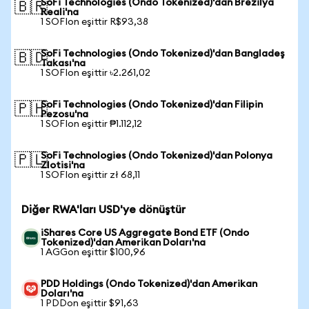
SoFi Technologies (Ondo Tokenized)'dan Brezilya
🇧🇷
Reali'na
1 SOFIon eşittir R$93,38
SoFi Technologies (Ondo Tokenized)'dan Bangladeş
🇧🇩
Takası'na
1 SOFIon eşittir ৳2.261,02
SoFi Technologies (Ondo Tokenized)'dan Filipin
🇵🇭
Pezosu'na
1 SOFIon eşittir ₱1.112,12
SoFi Technologies (Ondo Tokenized)'dan Polonya
🇵🇱
Zlotisi'na
1 SOFIon eşittir zł 68,11
Diğer RWA'ları USD'ye dönüştür
iShares Core US Aggregate Bond ETF (Ondo
Tokenized)'dan Amerikan Doları'na
1 AGGon eşittir $100,96
PDD Holdings (Ondo Tokenized)'dan Amerikan
Doları'na
1 PDDon eşittir $91,63