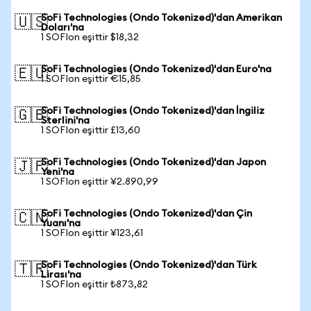
SoFi Technologies (Ondo Tokenized)'dan Amerikan
🇺🇸
Doları'na
1 SOFIon eşittir $18,32
SoFi Technologies (Ondo Tokenized)'dan Euro'na
🇪🇺
1 SOFIon eşittir €15,85
SoFi Technologies (Ondo Tokenized)'dan İngiliz
🇬🇧
Sterlini'na
1 SOFIon eşittir £13,60
SoFi Technologies (Ondo Tokenized)'dan Japon
🇯🇵
Yeni'na
1 SOFIon eşittir ¥2.890,99
SoFi Technologies (Ondo Tokenized)'dan Çin
🇨🇳
Yuanı'na
1 SOFIon eşittir ¥123,61
SoFi Technologies (Ondo Tokenized)'dan Türk
🇹🇷
Lirası'na
1 SOFIon eşittir ₺873,82