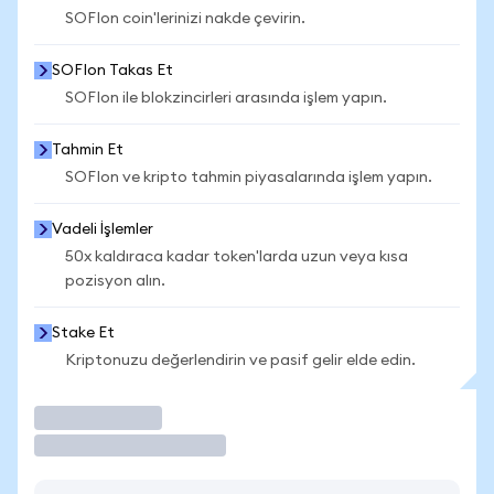
SOFIon coin'lerinizi nakde çevirin.
SOFIon Takas Et
SOFIon ile blokzincirleri arasında işlem yapın.
Tahmin Et
SOFIon ve kripto tahmin piyasalarında işlem yapın.
Vadeli İşlemler
50x kaldıraca kadar token'larda uzun veya kısa
pozisyon alın.
Stake Et
Kriptonuzu değerlendirin ve pasif gelir elde edin.
İşlem Yap