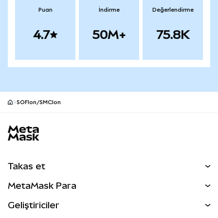
Puan
İndirme
Değerlendirme
4.7
50M+
75.8K
SOFIon/SMCIon
MetaMask site alt bilgisi
Takas et
Takas İşlemleri
MetaMask Para
Tahmin Et
YENİ
Kripto Al
Geliştiriciler
Perps
YENİ
MetaMask Kart
Dökümantasyon