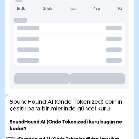
15dk
30dk
1sa
4sa
1G
SoundHound AI (Ondo Tokenized) coin'in
çeşitli para birimlerinde güncel kuru
SoundHound AI (Ondo Tokenized) kuru bugün ne
kadar?