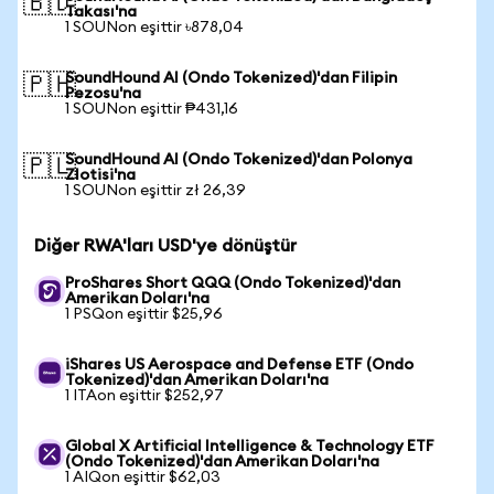
🇧🇩
Takası'na
1 SOUNon eşittir ৳878,04
SoundHound AI (Ondo Tokenized)'dan Filipin
🇵🇭
Pezosu'na
1 SOUNon eşittir ₱431,16
SoundHound AI (Ondo Tokenized)'dan Polonya
🇵🇱
Zlotisi'na
1 SOUNon eşittir zł 26,39
Diğer RWA'ları USD'ye dönüştür
ProShares Short QQQ (Ondo Tokenized)'dan
Amerikan Doları'na
1 PSQon eşittir $25,96
iShares US Aerospace and Defense ETF (Ondo
Tokenized)'dan Amerikan Doları'na
1 ITAon eşittir $252,97
Global X Artificial Intelligence & Technology ETF
(Ondo Tokenized)'dan Amerikan Doları'na
1 AIQon eşittir $62,03