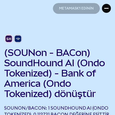
METAMASK'I EDİNİN
METAMASK'I EDİNİN
(SOUNon - BACon)
SoundHound AI (Ondo
Tokenized) - Bank of
America (Ondo
Tokenized) dönüştür
SOUNON/BACON: 1 SOUNDHOUND AI (ONDO
TOKENIZED), 0,112721 BACON DEĞERINE EŞITTIR