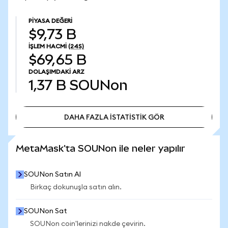
PIYASA DEĞERI
$9,73 B
İŞLEM HACMI
(24S)
$69,65 B
DOLAŞIMDAKI ARZ
1,37 B
SOUNon
DAHA FAZLA İSTATİSTİK GÖR
DAHA FAZLA İSTATİSTİK GÖR
MetaMask'ta SOUNon ile neler yapılır
SOUNon Satın Al
Birkaç dokunuşla satın alın.
SOUNon Sat
SOUNon coin'lerinizi nakde çevirin.