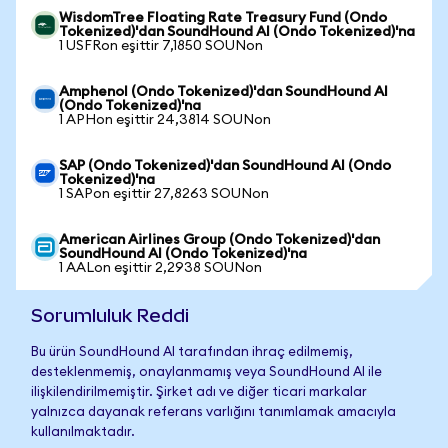
WisdomTree Floating Rate Treasury Fund (Ondo
Tokenized)'dan SoundHound AI (Ondo Tokenized)'na
1 USFRon eşittir 7,1850 SOUNon
Amphenol (Ondo Tokenized)'dan SoundHound AI
(Ondo Tokenized)'na
1 APHon eşittir 24,3814 SOUNon
SAP (Ondo Tokenized)'dan SoundHound AI (Ondo
Tokenized)'na
1 SAPon eşittir 27,8263 SOUNon
American Airlines Group (Ondo Tokenized)'dan
SoundHound AI (Ondo Tokenized)'na
1 AALon eşittir 2,2938 SOUNon
Sorumluluk Reddi
Bu ürün SoundHound AI tarafından ihraç edilmemiş,
desteklenmemiş, onaylanmamış veya SoundHound AI ile
ilişkilendirilmemiştir. Şirket adı ve diğer ticari markalar
yalnızca dayanak referans varlığını tanımlamak amacıyla
kullanılmaktadır.