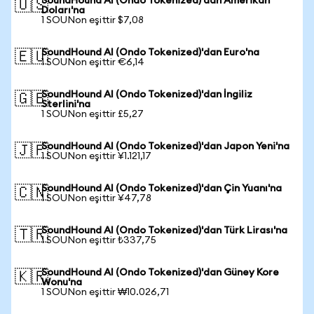
SoundHound AI (Ondo Tokenized)'dan Amerikan
🇺🇸
Doları'na
1 SOUNon eşittir $7,08
SoundHound AI (Ondo Tokenized)'dan Euro'na
🇪🇺
1 SOUNon eşittir €6,14
SoundHound AI (Ondo Tokenized)'dan İngiliz
🇬🇧
Sterlini'na
1 SOUNon eşittir £5,27
SoundHound AI (Ondo Tokenized)'dan Japon Yeni'na
🇯🇵
1 SOUNon eşittir ¥1.121,17
SoundHound AI (Ondo Tokenized)'dan Çin Yuanı'na
🇨🇳
1 SOUNon eşittir ¥47,78
SoundHound AI (Ondo Tokenized)'dan Türk Lirası'na
🇹🇷
1 SOUNon eşittir ₺337,75
SoundHound AI (Ondo Tokenized)'dan Güney Kore
🇰🇷
Wonu'na
1 SOUNon eşittir ₩10.026,71