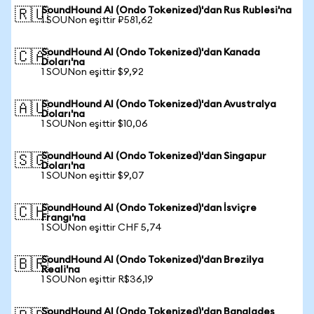
SoundHound AI (Ondo Tokenized)'dan Rus Rublesi'na
🇷🇺
1 SOUNon eşittir ₽581,62
SoundHound AI (Ondo Tokenized)'dan Kanada
🇨🇦
Doları'na
1 SOUNon eşittir $9,92
SoundHound AI (Ondo Tokenized)'dan Avustralya
🇦🇺
Doları'na
1 SOUNon eşittir $10,06
SoundHound AI (Ondo Tokenized)'dan Singapur
🇸🇬
Doları'na
1 SOUNon eşittir $9,07
SoundHound AI (Ondo Tokenized)'dan İsviçre
🇨🇭
Frangı'na
1 SOUNon eşittir CHF 5,74
SoundHound AI (Ondo Tokenized)'dan Brezilya
🇧🇷
Reali'na
1 SOUNon eşittir R$36,19
SoundHound AI (Ondo Tokenized)'dan Bangladeş