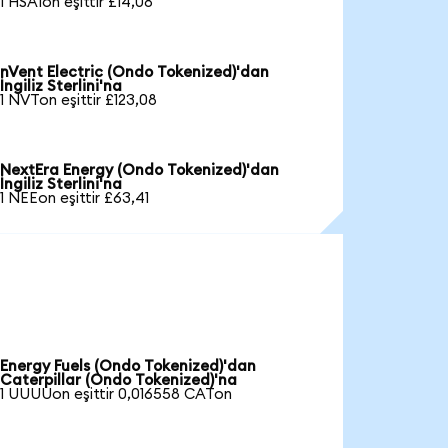
1 HSAIon eşittir £14,08
nVent Electric (Ondo Tokenized)'dan
İngiliz Sterlini'na
1 NVTon eşittir £123,08
NextEra Energy (Ondo Tokenized)'dan
İngiliz Sterlini'na
1 NEEon eşittir £63,41
Energy Fuels (Ondo Tokenized)'dan
Caterpillar (Ondo Tokenized)'na
1 UUUUon eşittir 0,016558 CATon