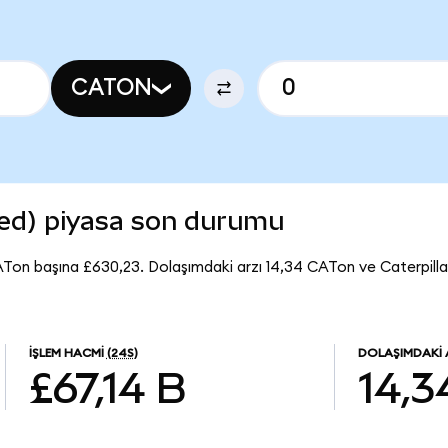
CATON
zed) piyasa son durumu
CATon başına £630,23. Dolaşımdaki arzı 14,34 CATon ve Caterpill
İŞLEM HACMI
(24S)
DOLAŞIMDAKI 
£67,14 B
14,3