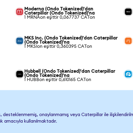
Moderna (Ondo Tokenized)'dan
Caterpillar (Ondo Tokenized)'na
1 MRNAon eşittir 0,067737 CATon
MKS Inc. (Ondo Tokenized)'dan Caterpillar
(Ondo Tokenized)'na
1 MKSIon eşittir 0,360395 CATon
Hubbell (Ondo Tokenized)'dan Caterpillar
(Ondo Tokenized)'na
1 HUBBon eşittir 0,610165 CATon
 desteklenmemiş, onaylanmamış veya Caterpillar ile ilişkilendirilm
k amacıyla kullanılmaktadır.