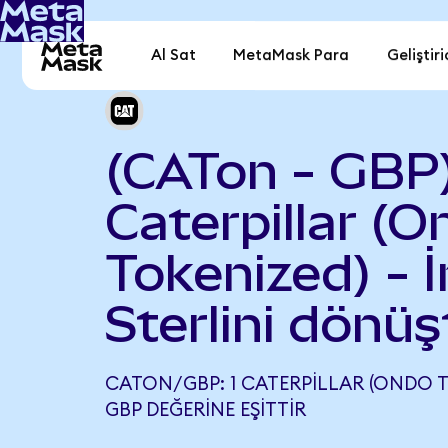
Al Sat
MetaMask Para
Geliştiri
(CATon - GBP
Caterpillar (
Tokenized) - İ
Sterlini dönüş
CATON/GBP: 1 CATERPILLAR (ONDO T
GBP DEĞERINE EŞITTIR