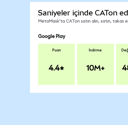
Saniyeler içinde CATon ed
MetaMask'ta CATon satın alın, satın, takas edi
Google Play
Puan
İndirme
Değ
4.4
10M+
4