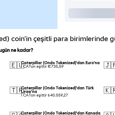
d) coin'in çeşitli para birimlerinde 
bugün ne kadar?
Caterpillar (Ondo Tokenized)'dan Euro'na
🇪🇺
🇯
1 CATon eşittir €735,59
Caterpillar (Ondo Tokenized)'dan Türk
🇹🇷
🇰
Lirası'na
1 CATon eşittir ₺40.559,27
Caterpillar (Ondo Tokenized)'dan Kanada