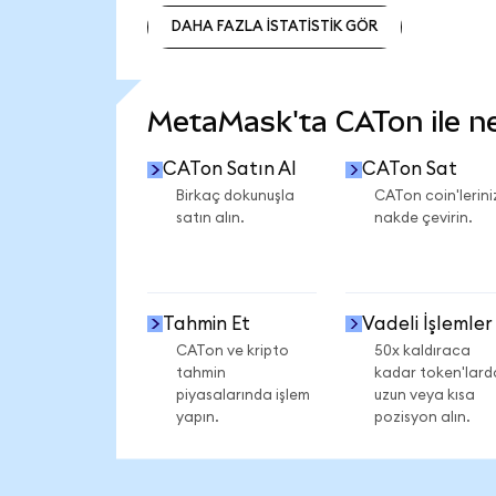
DAHA FAZLA İSTATİSTİK GÖR
DAHA FAZLA İSTATİSTİK GÖR
MetaMask'ta CATon ile nel
CATon Satın Al
CATon Sat
Birkaç dokunuşla
CATon coin'lerini
satın alın.
nakde çevirin.
Tahmin Et
Vadeli İşlemler
CATon ve kripto
50x kaldıraca
tahmin
kadar token'lard
piyasalarında işlem
uzun veya kısa
yapın.
pozisyon alın.