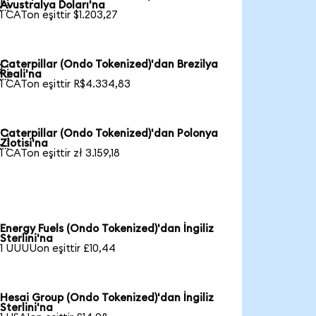

Avustralya Doları'na
1 CATon eşittir $1.203,27
Caterpillar (Ondo Tokenized)'dan Brezilya

Reali'na
1 CATon eşittir R$4.334,83
Caterpillar (Ondo Tokenized)'dan Polonya

Zlotisi'na
1 CATon eşittir zł 3.159,18
Energy Fuels (Ondo Tokenized)'dan İngiliz
Sterlini'na
1 UUUUon eşittir £10,44
Hesai Group (Ondo Tokenized)'dan İngiliz
Sterlini'na