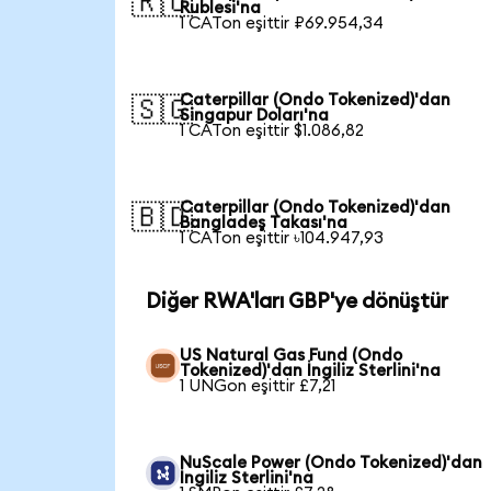
🇷🇺
Rublesi'na
1 CATon eşittir ₽69.954,34
Caterpillar (Ondo Tokenized)'dan
🇸🇬
Singapur Doları'na
1 CATon eşittir $1.086,82
Caterpillar (Ondo Tokenized)'dan
🇧🇩
Bangladeş Takası'na
1 CATon eşittir ৳104.947,93
Diğer RWA'ları GBP'ye dönüştür
US Natural Gas Fund (Ondo
Tokenized)'dan İngiliz Sterlini'na
1 UNGon eşittir £7,21
NuScale Power (Ondo Tokenized)'dan
İngiliz Sterlini'na