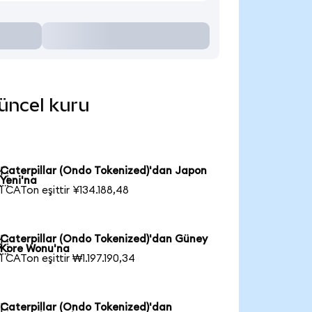
güncel kuru
Caterpillar (Ondo Tokenized)'dan Japon

Yeni'na
1 CATon eşittir ¥134.188,48
Caterpillar (Ondo Tokenized)'dan Güney

Kore Wonu'na
1 CATon eşittir ₩1.197.190,34
Caterpillar (Ondo Tokenized)'dan