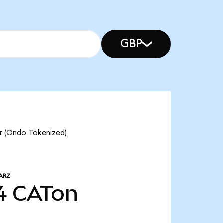
GBP
ar (Ondo Tokenized)
ARZ
4
CATon