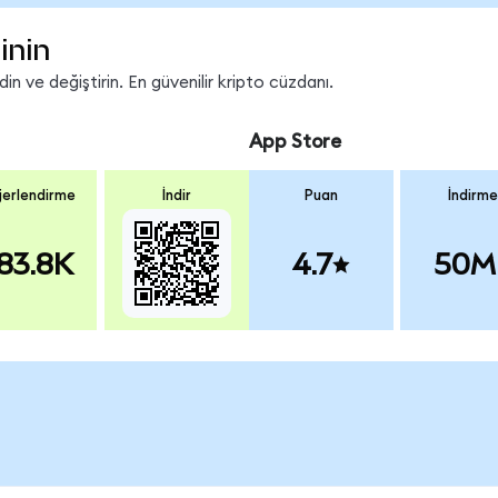
inin
n ve değiştirin. En güvenilir kripto cüzdanı.
App Store
erlendirme
İndir
Puan
İndirme
83.8K
4.7
50M