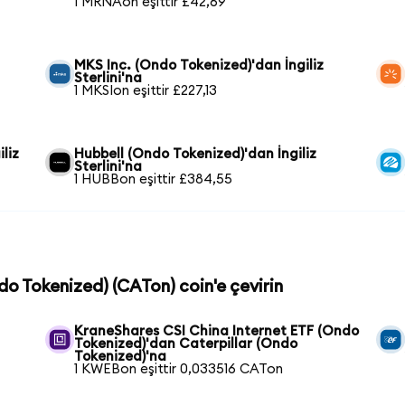
1 MRNAon eşittir £42,69
MKS Inc. (Ondo Tokenized)'dan İngiliz
Sterlini'na
1 MKSIon eşittir £227,13
liz
Hubbell (Ondo Tokenized)'dan İngiliz
Sterlini'na
1 HUBBon eşittir £384,55
ndo Tokenized) (CATon) coin'e çevirin
KraneShares CSI China Internet ETF (Ondo
Tokenized)'dan Caterpillar (Ondo
Tokenized)'na
1 KWEBon eşittir 0,033516 CATon