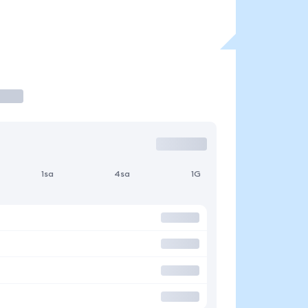
1sa
4sa
1G