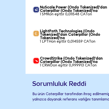
NuScale Power (Ondo Tokenized)'dan
Caterpillar (Ondo Tokenized)'na
1 SMRon eşittir 0,011548 CATon
LightPath Technologies (Ondo
Tokenized)'dan Caterpillar (Ondo
Tokenized)'na
1 LPTHon eşittir 0,014559 CATon
CrowdStrike (Ondo Tokenized)'dan
Caterpillar (Ondo Tokenized)'na
1 CRWDon eşittir 0,999913 CATon
Sorumluluk Reddi
Bu ürün Caterpillar tarafından ihraç edilmemiş,
yalnızca dayanak referans varlığını tanımlama