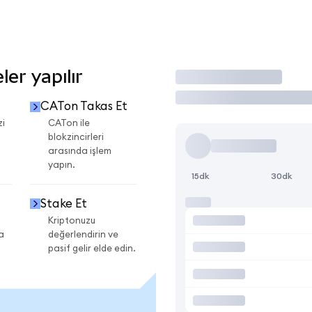
er yapılır
İşlem Yap
CATon Takas Et
zi
CATon ile
blokzincirleri
arasında işlem
yapın.
15dk
30dk
Stake Et
Kriptonuzu
a
değerlendirin ve
pasif gelir elde edin.