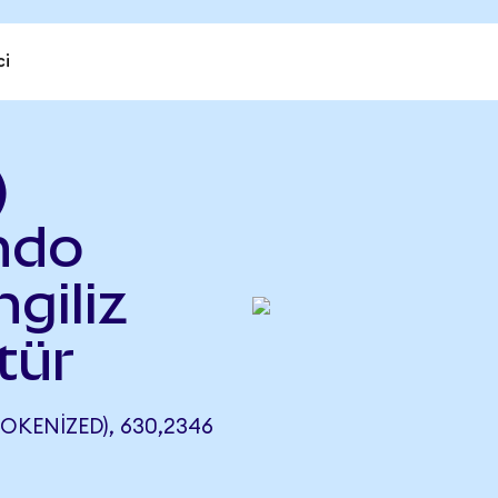
ci
)
Ondo
ngiliz
tür
OKENIZED), 630,2346