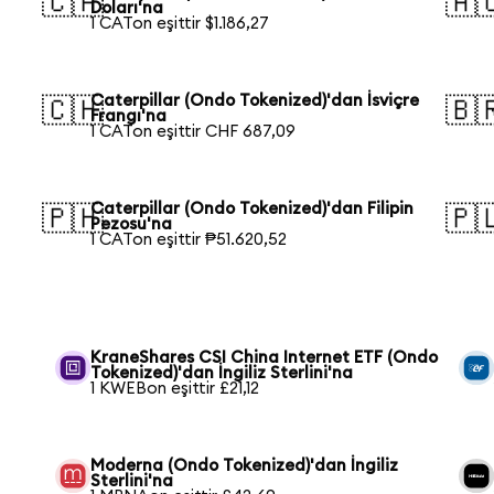
🇨🇦
🇦
Doları'na
1 CATon eşittir $1.186,27
Caterpillar (Ondo Tokenized)'dan İsviçre
🇨🇭
🇧
Frangı'na
1 CATon eşittir CHF 687,09
Caterpillar (Ondo Tokenized)'dan Filipin
🇵🇭
🇵
Pezosu'na
1 CATon eşittir ₱51.620,52
KraneShares CSI China Internet ETF (Ondo
Tokenized)'dan İngiliz Sterlini'na
1 KWEBon eşittir £21,12
Moderna (Ondo Tokenized)'dan İngiliz
Sterlini'na