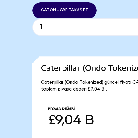
CATON - GBP TAKAS ET
Caterpillar (Ondo Tokeni
Caterpillar (Ondo Tokenized) güncel fiyatı 
toplam piyasa değeri £9,04 B .
PIYASA DEĞERI
£9,04 B