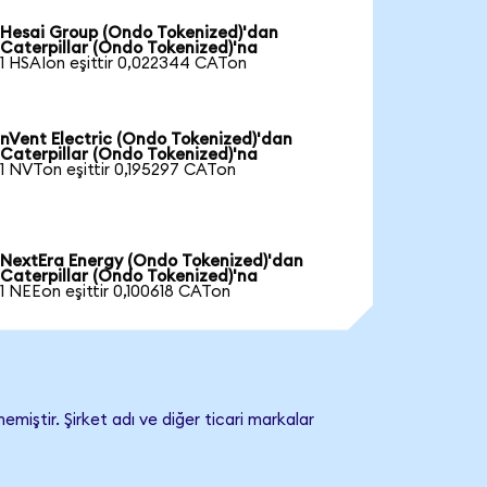
Hesai Group (Ondo Tokenized)'dan
Caterpillar (Ondo Tokenized)'na
1 HSAIon eşittir 0,022344 CATon
nVent Electric (Ondo Tokenized)'dan
Caterpillar (Ondo Tokenized)'na
1 NVTon eşittir 0,195297 CATon
NextEra Energy (Ondo Tokenized)'dan
Caterpillar (Ondo Tokenized)'na
1 NEEon eşittir 0,100618 CATon
emiştir. Şirket adı ve diğer ticari markalar