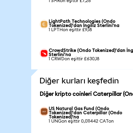
1 SMRon eşittir £7,28
LightPath Technologies (Ondo
Tokenized)'dan İngiliz Sterlini'na
1 LPTHon eşittir £9,18
CrowdStrike (Ondo Tokenized)'dan İngi
Sterlini'na
1 CRWDon eşittir £630,18
Diğer kurları keşfedin
Diğer kripto coinleri Caterpillar (O
US Natural Gas Fund (Ondo
Tokenized)'dan Caterpillar (Ondo
Tokenized)'na
1 UNGon eşittir 0,011442 CATon