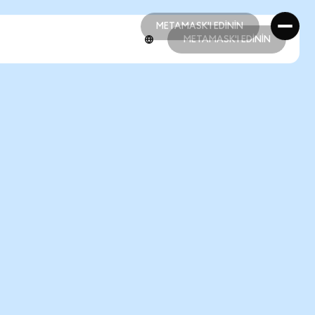
METAMASK'I EDİNİN
METAMASK'I EDİNİN
METAMASK'I EDİNİN
METAMASK'I EDİNİN