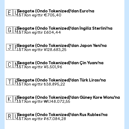
Seagate (Ondo Tokenized)'dan Euro'na
🇪🇺
1 STXon eşittir €705,40
Seagate (Ondo Tokenized)'dan İngiliz Sterlini'na
🇬🇧
1 STXon eşittir £604,44
Seagate (Ondo Tokenized)'dan Japon Yeni'na
🇯🇵
1 STXon eşittir ¥128.683,25
Seagate (Ondo Tokenized)'dan Çin Yuanı'na
🇨🇳
1 STXon eşittir ¥5.501,96
Seagate (Ondo Tokenized)'dan Türk Lirası'na
🇹🇷
1 STXon eşittir ₺38.895,22
Seagate (Ondo Tokenized)'dan Güney Kore Wonu'na
🇰🇷
1 STXon eşittir ₩1.148.072,55
Seagate (Ondo Tokenized)'dan Rus Rublesi'na
🇷🇺
1 STXon eşittir ₽67.084,28