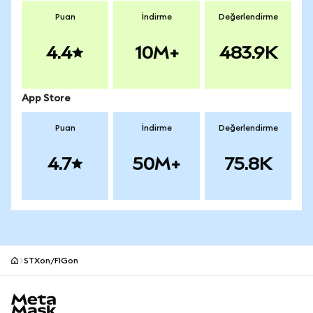
Puan
İndirme
Değerlendirme
4.4
10M+
483.9K
App Store
Puan
İndirme
Değerlendirme
4.7
50M+
75.8K
STXon/FIGon
MetaMask site alt bilgisi