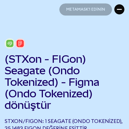
METAMASK'I EDİNİN
METAMASK'I EDİNİN
(STXon - FIGon)
Seagate (Ondo
Tokenized) - Figma
(Ondo Tokenized)
dönüştür
STXON/FIGON: 1 SEAGATE (ONDO TOKENIZED),
35,1483 FIGON DEĞERINE EŞITTIR