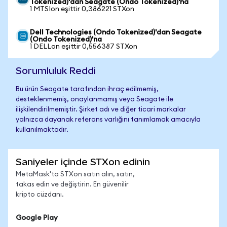
Tokenized)'dan Seagate (Ondo Tokenized)'na
1 MTSIon eşittir 0,386221 STXon
Dell Technologies (Ondo Tokenized)'dan Seagate
(Ondo Tokenized)'na
1 DELLon eşittir 0,556387 STXon
Sorumluluk Reddi
Bu ürün Seagate tarafından ihraç edilmemiş,
desteklenmemiş, onaylanmamış veya Seagate ile
ilişkilendirilmemiştir. Şirket adı ve diğer ticari markalar
yalnızca dayanak referans varlığını tanımlamak amacıyla
kullanılmaktadır.
Saniyeler içinde STXon edinin
MetaMask'ta STXon satın alın, satın,
takas edin ve değiştirin. En güvenilir
kripto cüzdanı.
Google Play