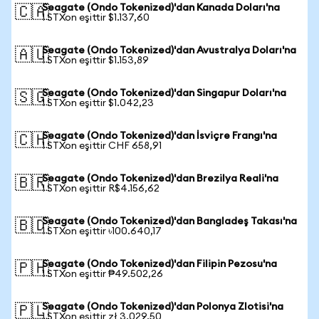
Seagate (Ondo Tokenized)'dan Kanada Doları'na
🇨🇦
1 STXon eşittir $1.137,60
Seagate (Ondo Tokenized)'dan Avustralya Doları'na
🇦🇺
1 STXon eşittir $1.153,89
Seagate (Ondo Tokenized)'dan Singapur Doları'na
🇸🇬
1 STXon eşittir $1.042,23
Seagate (Ondo Tokenized)'dan İsviçre Frangı'na
🇨🇭
1 STXon eşittir CHF 658,91
Seagate (Ondo Tokenized)'dan Brezilya Reali'na
🇧🇷
1 STXon eşittir R$4.156,62
Seagate (Ondo Tokenized)'dan Bangladeş Takası'na
🇧🇩
1 STXon eşittir ৳100.640,17
Seagate (Ondo Tokenized)'dan Filipin Pezosu'na
🇵🇭
1 STXon eşittir ₱49.502,26
Seagate (Ondo Tokenized)'dan Polonya Zlotisi'na
🇵🇱
1 STXon eşittir zł 3.029,50