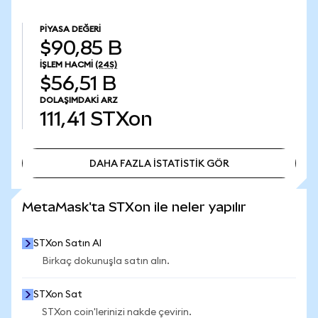
PIYASA DEĞERI
$90,85 B
İŞLEM HACMI
(24S)
$56,51 B
DOLAŞIMDAKI ARZ
111,41
STXon
DAHA FAZLA İSTATİSTİK GÖR
DAHA FAZLA İSTATİSTİK GÖR
MetaMask'ta STXon ile neler yapılır
STXon Satın Al
Birkaç dokunuşla satın alın.
STXon Sat
STXon coin'lerinizi nakde çevirin.