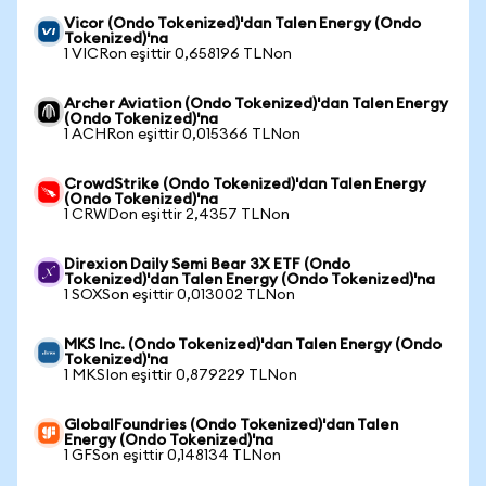
Vicor (Ondo Tokenized)'dan Talen Energy (Ondo
Tokenized)'na
1 VICRon eşittir 0,658196 TLNon
Archer Aviation (Ondo Tokenized)'dan Talen Energy
(Ondo Tokenized)'na
1 ACHRon eşittir 0,015366 TLNon
CrowdStrike (Ondo Tokenized)'dan Talen Energy
(Ondo Tokenized)'na
1 CRWDon eşittir 2,4357 TLNon
Direxion Daily Semi Bear 3X ETF (Ondo
Tokenized)'dan Talen Energy (Ondo Tokenized)'na
1 SOXSon eşittir 0,013002 TLNon
MKS Inc. (Ondo Tokenized)'dan Talen Energy (Ondo
Tokenized)'na
1 MKSIon eşittir 0,879229 TLNon
GlobalFoundries (Ondo Tokenized)'dan Talen
Energy (Ondo Tokenized)'na
1 GFSon eşittir 0,148134 TLNon