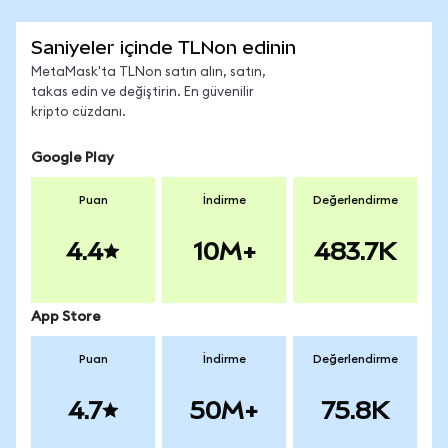
Saniyeler içinde TLNon edinin
MetaMask'ta TLNon satın alın, satın,
takas edin ve değiştirin. En güvenilir
kripto cüzdanı.
Google Play
Puan
İndirme
Değerlendirme
4.4
10M+
483.7K
App Store
Puan
İndirme
Değerlendirme
4.7
50M+
75.8K