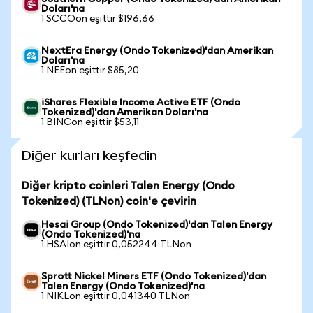
Doları'na
1 SCCOon eşittir $196,66
NextEra Energy (Ondo Tokenized)'dan Amerikan
Doları'na
1 NEEon eşittir $85,20
iShares Flexible Income Active ETF (Ondo
Tokenized)'dan Amerikan Doları'na
1 BINCon eşittir $53,11
Diğer kurları keşfedin
Diğer kripto coinleri Talen Energy (Ondo
Tokenized) (TLNon) coin'e çevirin
Hesai Group (Ondo Tokenized)'dan Talen Energy
(Ondo Tokenized)'na
1 HSAIon eşittir 0,052244 TLNon
Sprott Nickel Miners ETF (Ondo Tokenized)'dan
Talen Energy (Ondo Tokenized)'na
1 NIKLon eşittir 0,041340 TLNon