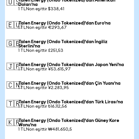
Talen Energy (Ondo Tokenized)'dan Amerikan
🇺🇸
Doları'na
1 TLNon eşittir $338,41
Talen Energy (Ondo Tokenized)'dan Euro'na
🇪🇺
1 TLNon eşittir €293,67
Talen Energy (Ondo Tokenized)'dan İngiliz
🇬🇧
Sterlini'na
1 TLNon eşittir £251,53
Talen Energy (Ondo Tokenized)'dan Japon Yeni'na
🇯🇵
1 TLNon eşittir ¥53.615,97
Talen Energy (Ondo Tokenized)'dan Çin Yuanı'na
🇨🇳
1 TLNon eşittir ¥2.283,95
Talen Energy (Ondo Tokenized)'dan Türk Lirası'na
🇹🇷
1 TLNon eşittir ₺16.112,56
Talen Energy (Ondo Tokenized)'dan Güney Kore
🇰🇷
Wonu'na
1 TLNon eşittir ₩481.650,5