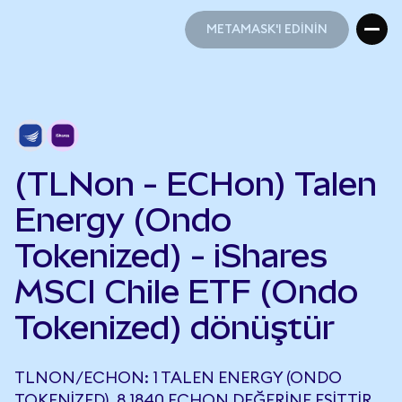
METAMASK'I EDİNİN
METAMASK'I EDİNİN
(TLNon - ECHon) Talen
Energy (Ondo
Tokenized) - iShares
MSCI Chile ETF (Ondo
Tokenized) dönüştür
TLNON/ECHON: 1 TALEN ENERGY (ONDO
TOKENIZED), 8,1840 ECHON DEĞERINE EŞITTIR