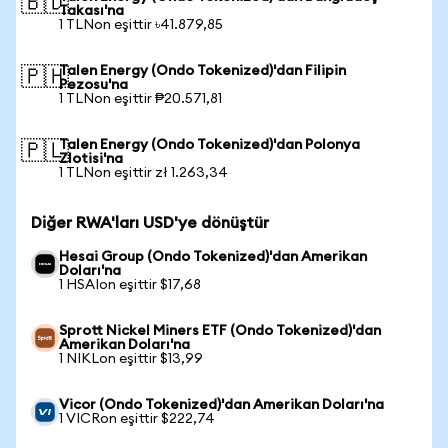
🇧🇩
Takası'na
1 TLNon eşittir ৳41.879,85
Talen Energy (Ondo Tokenized)'dan Filipin
🇵🇭
Pezosu'na
1 TLNon eşittir ₱20.571,81
Talen Energy (Ondo Tokenized)'dan Polonya
🇵🇱
Zlotisi'na
1 TLNon eşittir zł 1.263,34
Diğer RWA'ları USD'ye dönüştür
Hesai Group (Ondo Tokenized)'dan Amerikan
Doları'na
1 HSAIon eşittir $17,68
Sprott Nickel Miners ETF (Ondo Tokenized)'dan
Amerikan Doları'na
1 NIKLon eşittir $13,99
Vicor (Ondo Tokenized)'dan Amerikan Doları'na
1 VICRon eşittir $222,74