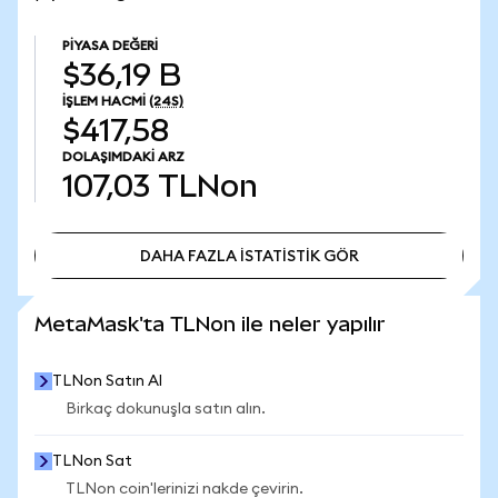
PIYASA DEĞERI
$36,19 B
İŞLEM HACMI
(24S)
$417,58
DOLAŞIMDAKI ARZ
107,03
TLNon
DAHA FAZLA İSTATİSTİK GÖR
DAHA FAZLA İSTATİSTİK GÖR
MetaMask'ta TLNon ile neler yapılır
TLNon Satın Al
Birkaç dokunuşla satın alın.
TLNon Sat
TLNon coin'lerinizi nakde çevirin.