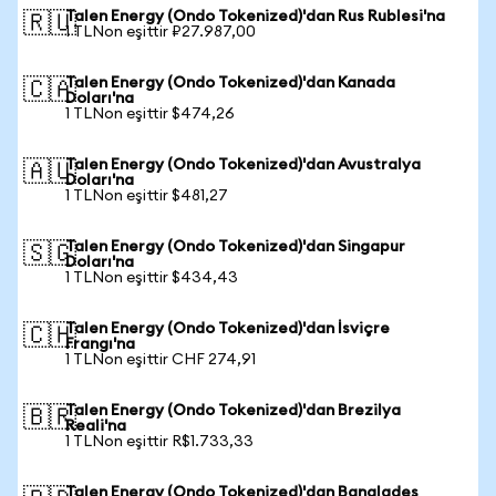
Talen Energy (Ondo Tokenized)'dan Rus Rublesi'na
🇷🇺
1 TLNon eşittir ₽27.987,00
Talen Energy (Ondo Tokenized)'dan Kanada
🇨🇦
Doları'na
1 TLNon eşittir $474,26
Talen Energy (Ondo Tokenized)'dan Avustralya
🇦🇺
Doları'na
1 TLNon eşittir $481,27
Talen Energy (Ondo Tokenized)'dan Singapur
🇸🇬
Doları'na
1 TLNon eşittir $434,43
Talen Energy (Ondo Tokenized)'dan İsviçre
🇨🇭
Frangı'na
1 TLNon eşittir CHF 274,91
Talen Energy (Ondo Tokenized)'dan Brezilya
🇧🇷
Reali'na
1 TLNon eşittir R$1.733,33
Talen Energy (Ondo Tokenized)'dan Bangladeş