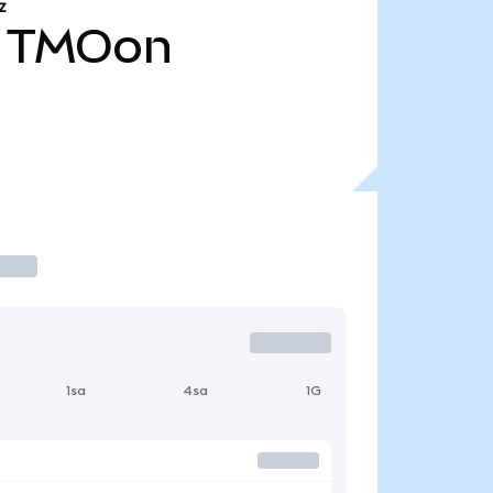
Z
TMOon
1sa
4sa
1G