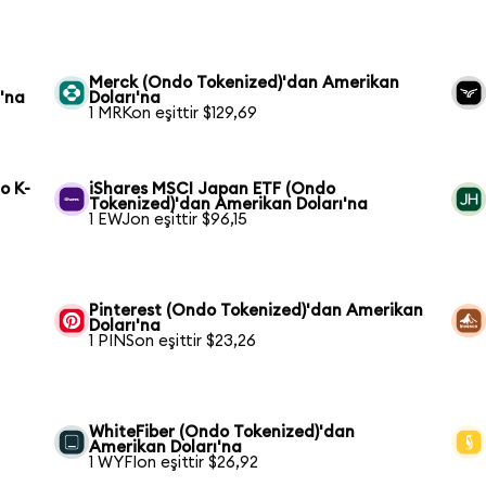
Merck (Ondo Tokenized)'dan Amerikan
'na
Doları'na
1 MRKon eşittir $129,69
o K-
iShares MSCI Japan ETF (Ondo
Tokenized)'dan Amerikan Doları'na
1 EWJon eşittir $96,15
Pinterest (Ondo Tokenized)'dan Amerikan
Doları'na
1 PINSon eşittir $23,26
WhiteFiber (Ondo Tokenized)'dan
Amerikan Doları'na
1 WYFIon eşittir $26,92