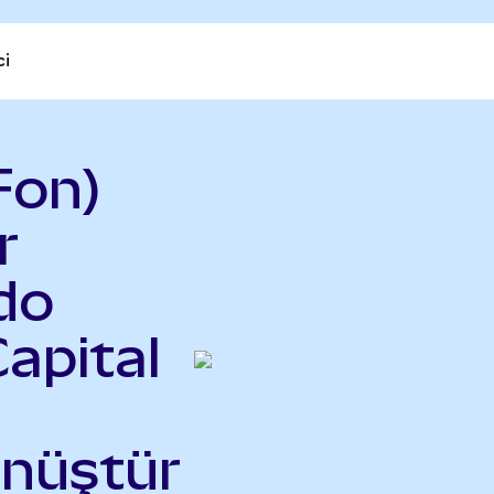
ci
Fon)
r
do
apital
önüştür