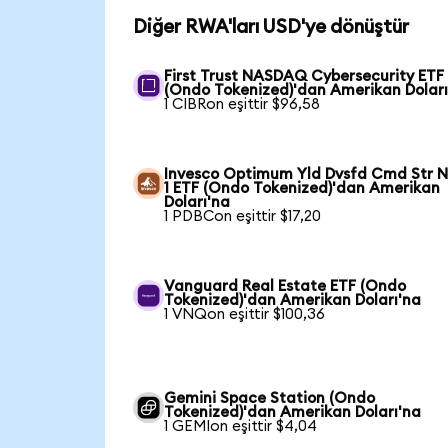
Diğer RWA'ları USD'ye dönüştür
First Trust NASDAQ Cybersecurity ETF
(Ondo Tokenized)'dan Amerikan Doları
1 CIBRon eşittir $96,58
Invesco Optimum Yld Dvsfd Cmd Str N
1 ETF (Ondo Tokenized)'dan Amerikan
Doları'na
1 PDBCon eşittir $17,20
Vanguard Real Estate ETF (Ondo
Tokenized)'dan Amerikan Doları'na
1 VNQon eşittir $100,36
Gemini Space Station (Ondo
Tokenized)'dan Amerikan Doları'na
1 GEMIon eşittir $4,04