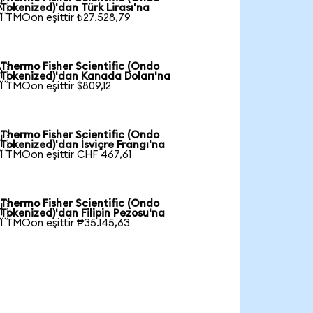

Tokenized)'dan Türk Lirası'na
1 TMOon eşittir ₺27.528,79
Thermo Fisher Scientific (Ondo

Tokenized)'dan Kanada Doları'na
1 TMOon eşittir $809,12
Thermo Fisher Scientific (Ondo

Tokenized)'dan İsviçre Frangı'na
1 TMOon eşittir CHF 467,61
Thermo Fisher Scientific (Ondo

Tokenized)'dan Filipin Pezosu'na
1 TMOon eşittir ₱35.145,63