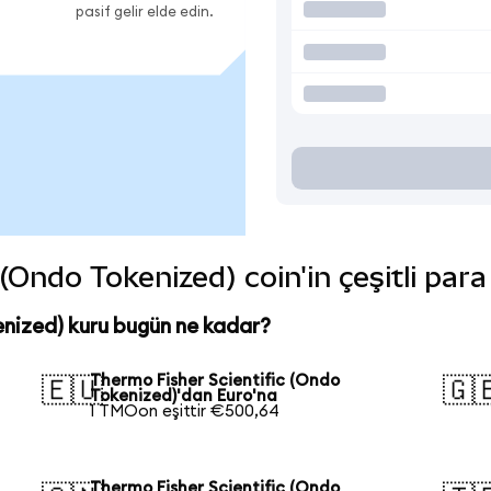
pasif gelir elde edin.
(Ondo Tokenized) coin'in çeşitli para
enized) kuru bugün ne kadar?
Thermo Fisher Scientific (Ondo
🇪🇺
🇬
Tokenized)'dan Euro'na
1 TMOon eşittir €500,64
Thermo Fisher Scientific (Ondo