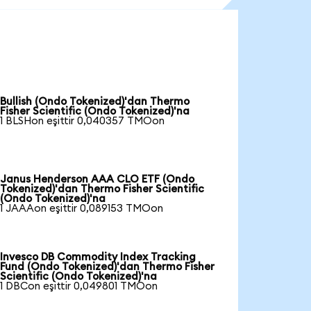
Bullish (Ondo Tokenized)'dan Thermo
Fisher Scientific (Ondo Tokenized)'na
1 BLSHon eşittir 0,040357 TMOon
Janus Henderson AAA CLO ETF (Ondo
Tokenized)'dan Thermo Fisher Scientific
(Ondo Tokenized)'na
1 JAAAon eşittir 0,089153 TMOon
Invesco DB Commodity Index Tracking
Fund (Ondo Tokenized)'dan Thermo Fisher
Scientific (Ondo Tokenized)'na
1 DBCon eşittir 0,049801 TMOon