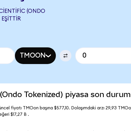
IENTIFIC (ONDO
EŞITTIR
TMOON
c (Ondo Tokenized) piyasa son duru
üncel fiyatı TMOon başına $577,10. Dolaşımdaki arzı 29,93 TMO
ğeri $17,27 B .