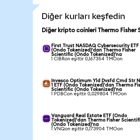
Diğer kurları keşfedin
Diğer kripto coinleri Thermo Fisher
First Trust NASDAQ Cybersecurity ETF
(Ondo Tokenized)'dan Thermo Fisher
Scientific (Ondo Tokenized)'na
1 CIBRon eşittir 0,167354 TMOon
Invesco Optimum Yld Dvsfd Cmd Str N
1 ETF (Ondo Tokenized)'dan Thermo Fi
Scientific (Ondo Tokenized)'na
1 PDBCon eşittir 0,029804 TMOon
Vanguard Real Estate ETF (Ondo
Tokenized)'dan Thermo Fisher Scientif
(Ondo Tokenized)'na
1 VNQon eşittir 0,173904 TMOon