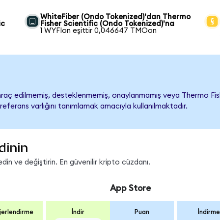
WhiteFiber (Ondo Tokenized)'dan Thermo
ic
Fisher Scientific (Ondo Tokenized)'na
1 WYFIon eşittir 0,046647 TMOon
raç edilmemiş, desteklenmemiş, onaylanmamış veya Thermo Fisher Sc
referans varlığını tanımlamak amacıyla kullanılmaktadır.
dinin
n ve değiştirin. En güvenilir kripto cüzdanı.
App Store
erlendirme
İndir
Puan
İndirme