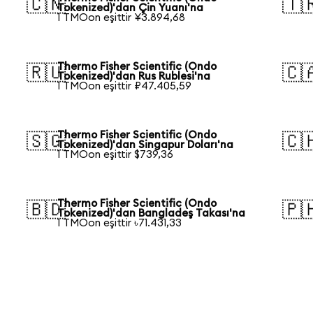
🇨🇳
🇹
Tokenized)'dan Çin Yuanı'na
1 TMOon eşittir ¥3.894,68
Thermo Fisher Scientific (Ondo
🇷🇺
🇨
Tokenized)'dan Rus Rublesi'na
1 TMOon eşittir ₽47.405,59
Thermo Fisher Scientific (Ondo
🇸🇬
🇨
Tokenized)'dan Singapur Doları'na
1 TMOon eşittir $739,36
Thermo Fisher Scientific (Ondo
🇧🇩
🇵
Tokenized)'dan Bangladeş Takası'na
1 TMOon eşittir ৳71.431,33