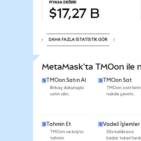
PIYASA DEĞERI
$17,27 B
DAHA FAZLA İSTATİSTİK GÖR
DAHA FAZLA İSTATİSTİK GÖR
MetaMask'ta TMOon ile ne
TMOon Satın Al
TMOon Sat
Birkaç dokunuşla
TMOon coin'lerini
satın alın.
nakde çevirin.
Tahmin Et
Vadeli İşlemler
TMOon ve kripto
50x kaldıraca
tahmin
kadar token'lard