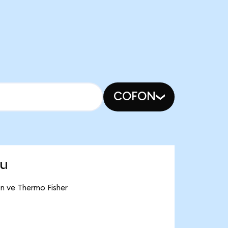
COFON
mu
on ve Thermo Fisher