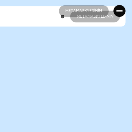
METAMASK'I EDİNİN
METAMASK'I EDİNİN
METAMASK'I EDİNİN
METAMASK'I EDİNİN