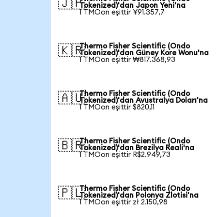
🇯🇵
Tokenized)'dan Japon Yeni'na
1 TMOon eşittir ¥91.357,7
Thermo Fisher Scientific (Ondo
🇰🇷
Tokenized)'dan Güney Kore Wonu'na
1 TMOon eşittir ₩817.368,93
Thermo Fisher Scientific (Ondo
🇦🇺
Tokenized)'dan Avustralya Doları'na
1 TMOon eşittir $820,11
Thermo Fisher Scientific (Ondo
🇧🇷
Tokenized)'dan Brezilya Reali'na
1 TMOon eşittir R$2.949,73
Thermo Fisher Scientific (Ondo
🇵🇱
Tokenized)'dan Polonya Zlotisi'na
1 TMOon eşittir zł 2.150,98