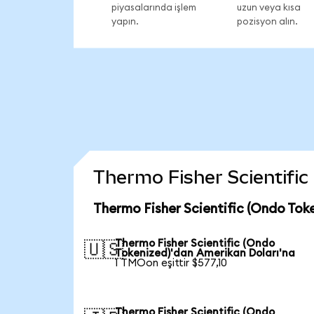
piyasalarında işlem
uzun veya kısa
yapın.
pozisyon alın.
Thermo Fisher Scientific 
Thermo Fisher Scientific (Ondo Tok
Thermo Fisher Scientific (Ondo
🇺🇸
Tokenized)'dan Amerikan Doları'na
1 TMOon eşittir $577,10
Thermo Fisher Scientific (Ondo