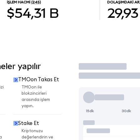
İŞLEM HACMI
(24S)
DOLAŞIMDAKI AR
$54,31 B
29,93
ler yapılır
İşlem Yap
TMOon Takas Et
zi
TMOon ile
blokzincirleri
arasında işlem
yapın.
15dk
30dk
Stake Et
Kriptonuzu
a
değerlendirin ve