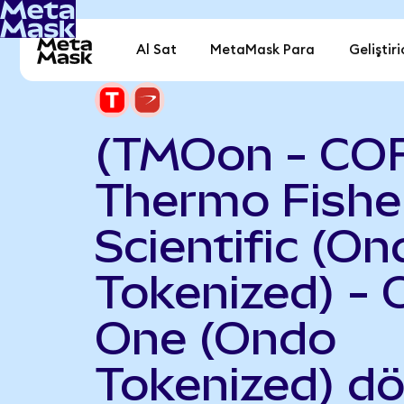
Al Sat
MetaMask Para
Geliştiri
(TMOon - CO
Thermo Fishe
Scientific (On
Tokenized) - C
One (Ondo
Tokenized) d