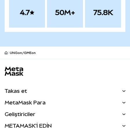
4.7
50M+
75.8K
UNGon/GMEon
MetaMask site alt bilgisi
Takas et
Takas İşlemleri
MetaMask Para
Tahmin Et
YENİ
Kripto Al
Geliştiriciler
Perps
YENİ
MetaMask Kart
Dökümantasyon
METAMASK'İ EDİN
RWA'lar
mUSD
YENİ