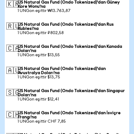
US Natural Gas Fund (Ondo Tokenized)'dan Güney
🇰🇷
Kore Wonu'na
1 UNGon eşittir ₩13.763,87
US Natural Gas Fund (Ondo Tokenized)'dan Rus
🇷🇺
Rublesi'na
1 UNGon eşittir ₽802,58
US Natural Gas Fund (Ondo Tokenized)'dan Kanada
🇨🇦
Doları'na
1 UNGon eşittir $13,55
US Natural Gas Fund (Ondo Tokenized)'dan
🇦🇺
Avustralya Doları'na
1 UNGon eşittir $13,75
US Natural Gas Fund (Ondo Tokenized)'dan Singapur
🇸🇬
Doları'na
1 UNGon eşittir $12,41
US Natural Gas Fund (Ondo Tokenized)'dan İsviçre
🇨🇭
Frangı'na
1 UNGon eşittir CHF 7,85