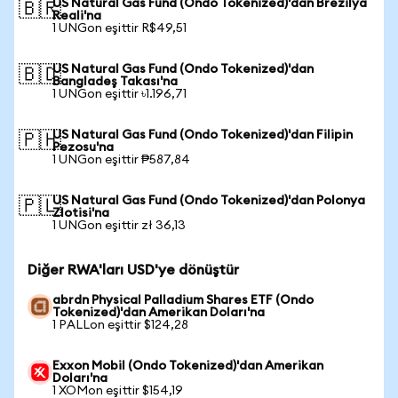
US Natural Gas Fund (Ondo Tokenized)'dan Brezilya
🇧🇷
Reali'na
1 UNGon eşittir R$49,51
US Natural Gas Fund (Ondo Tokenized)'dan
🇧🇩
Bangladeş Takası'na
1 UNGon eşittir ৳1.196,71
US Natural Gas Fund (Ondo Tokenized)'dan Filipin
🇵🇭
Pezosu'na
1 UNGon eşittir ₱587,84
US Natural Gas Fund (Ondo Tokenized)'dan Polonya
🇵🇱
Zlotisi'na
1 UNGon eşittir zł 36,13
Diğer RWA'ları USD'ye dönüştür
abrdn Physical Palladium Shares ETF (Ondo
Tokenized)'dan Amerikan Doları'na
1 PALLon eşittir $124,28
Exxon Mobil (Ondo Tokenized)'dan Amerikan
Doları'na
1 XOMon eşittir $154,19