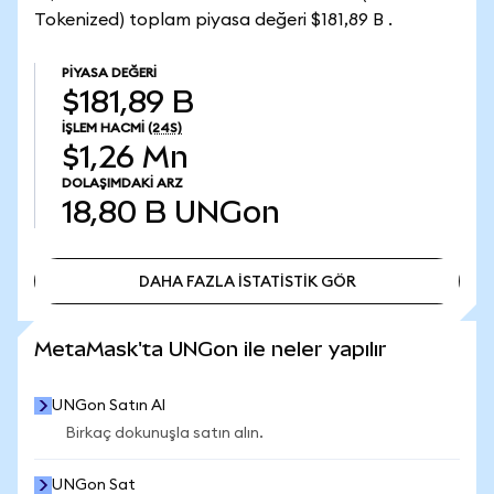
Tokenized) toplam piyasa değeri $181,89 B .
PIYASA DEĞERI
$181,89 B
İŞLEM HACMI
(24S)
$1,26 Mn
DOLAŞIMDAKI ARZ
18,80 B
UNGon
DAHA FAZLA İSTATİSTİK GÖR
DAHA FAZLA İSTATİSTİK GÖR
MetaMask'ta UNGon ile neler yapılır
UNGon Satın Al
Birkaç dokunuşla satın alın.
UNGon Sat