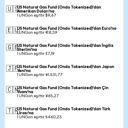
US Natural Gas Fund (Ondo Tokenized)'dan
🇺🇸
Amerikan Doları'na
1 UNGon eşittir $9,67
US Natural Gas Fund (Ondo Tokenized)'dan Euro'na
🇪🇺
1 UNGon eşittir €8,39
US Natural Gas Fund (Ondo Tokenized)'dan İngiliz
🇬🇧
Sterlini'na
1 UNGon eşittir £7,19
US Natural Gas Fund (Ondo Tokenized)'dan Japon
🇯🇵
Yeni'na
1 UNGon eşittir ¥1.531,77
US Natural Gas Fund (Ondo Tokenized)'dan Çin
🇨🇳
Yuanı'na
1 UNGon eşittir ¥65,27
US Natural Gas Fund (Ondo Tokenized)'dan Türk
🇹🇷
Lirası'na
1 UNGon eşittir ₺460,23