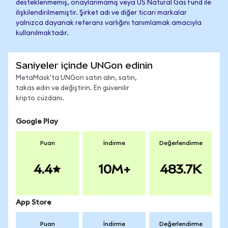
desteklenmemiş, onaylanmamış veya US Natural Gas Fund ile
ilişkilendirilmemiştir. Şirket adı ve diğer ticari markalar
yalnızca dayanak referans varlığını tanımlamak amacıyla
kullanılmaktadır.
Saniyeler içinde UNGon edinin
MetaMask'ta UNGon satın alın, satın,
takas edin ve değiştirin. En güvenilir
kripto cüzdanı.
Google Play
Puan
İndirme
Değerlendirme
4.4
10M+
483.7K
App Store
Puan
İndirme
Değerlendirme