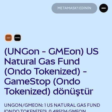
METAMASK'I EDİNİN
METAMASK'I EDİNİN
(UNGon - GMEon) US
Natural Gas Fund
(Ondo Tokenized) -
GameStop (Ondo
Tokenized) dönüştür
UNGON/GMEON: 1 US NATURAL GAS FUND
(ONDO TOKENIZED), 0,495136 GMEON