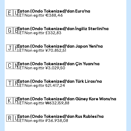
Eaton (Ondo Tokenized)'dan Euro'na
🇪🇺
1 ETNon eşittir €388,46
Eaton (Ondo Tokenized)'dan İngiliz Sterlini'na
🇬🇧
1 ETNon eşittir £332,83
Eaton (Ondo Tokenized)'dan Japon Yeni'na
🇯🇵
1 ETNon eşittir ¥70.852,51
Eaton (Ondo Tokenized)'dan Çin Yuanı'na
🇨🇳
1 ETNon eşittir ¥3.029,50
Eaton (Ondo Tokenized)'dan Türk Lirası'na
🇹🇷
1 ETNon eşittir ₺21.417,24
Eaton (Ondo Tokenized)'dan Güney Kore Wonu'na
🇰🇷
1 ETNon eşittir ₩632.159,88
Eaton (Ondo Tokenized)'dan Rus Rublesi'na
🇷🇺
1 ETNon eşittir ₽36.938,08