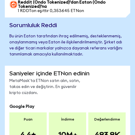
Reddit (Ondo Tokenized)'dan Eaton (Ondo
Tokenized)'na
1 RDDTon eşittir 0,353645 ETNon
Sorumluluk Reddi
Bu ürün Eaton tarafından ihraç edilmemiş, desteklenmemiş,
onaylanmamış veya Eaton ile ilişkilendirilmemiştir. Şirket adı
ve diğer ticari markalar yalnızca dayanak referans varlığını
tanımlamak amacıyla kullanılmaktadır.
Saniyeler içinde ETNon edinin
MetaMask'ta ETNon satın alın, satın,
takas edin ve değiştirin. En güvenilir
kripto cüzdanı.
Google Play
Puan
İndirme
Değerlendirme
4.4
10M+
483.8K