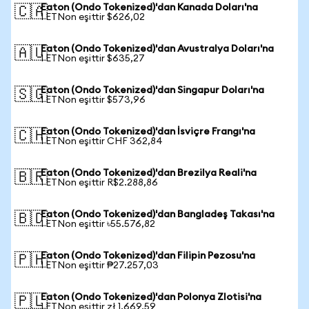
Eaton (Ondo Tokenized)'dan Kanada Doları'na
🇨🇦
1 ETNon eşittir $626,02
Eaton (Ondo Tokenized)'dan Avustralya Doları'na
🇦🇺
1 ETNon eşittir $635,27
Eaton (Ondo Tokenized)'dan Singapur Doları'na
🇸🇬
1 ETNon eşittir $573,96
Eaton (Ondo Tokenized)'dan İsviçre Frangı'na
🇨🇭
1 ETNon eşittir CHF 362,84
Eaton (Ondo Tokenized)'dan Brezilya Reali'na
🇧🇷
1 ETNon eşittir R$2.288,86
Eaton (Ondo Tokenized)'dan Bangladeş Takası'na
🇧🇩
1 ETNon eşittir ৳55.576,82
Eaton (Ondo Tokenized)'dan Filipin Pezosu'na
🇵🇭
1 ETNon eşittir ₱27.257,03
Eaton (Ondo Tokenized)'dan Polonya Zlotisi'na
🇵🇱
1 ETNon eşittir zł 1.669,59