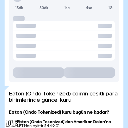
15dk
30dk
1sa
4sa
1G
Eaton (Ondo Tokenized) coin'in çeşitli para
birimlerinde güncel kuru
Eaton (Ondo Tokenized) kuru bugün ne kadar?
Eaton (Ondo Tokenized)'dan Amerikan Doları'na
🇺🇸
1 ETNon eşittir $449,01