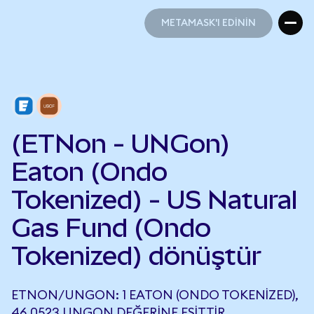
METAMASK'I EDİNİN
METAMASK'I EDİNİN
(ETNon - UNGon)
Eaton (Ondo
Tokenized) - US Natural
Gas Fund (Ondo
Tokenized) dönüştür
ETNON/UNGON: 1 EATON (ONDO TOKENIZED),
46,0523 UNGON DEĞERINE EŞITTIR