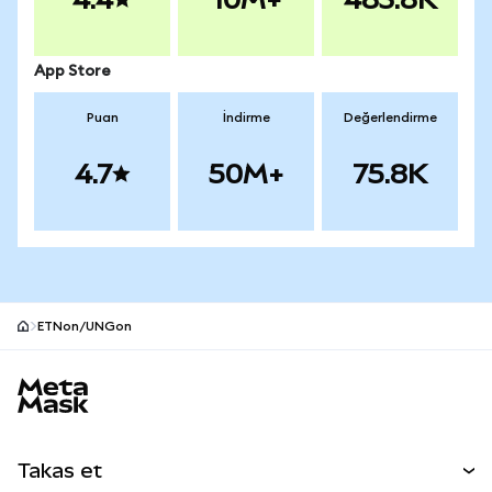
App Store
Puan
İndirme
Değerlendirme
4.7
50M+
75.8K
ETNon/UNGon
MetaMask site alt bilgisi
Takas et