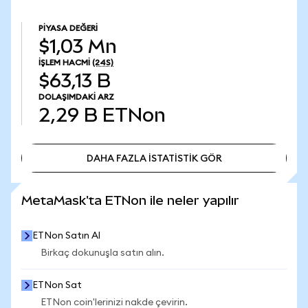
PIYASA DEĞERI
$1,03 Mn
İŞLEM HACMI
(24S)
$63,13 B
DOLAŞIMDAKI ARZ
2,29 B
ETNon
DAHA FAZLA İSTATİSTİK GÖR
DAHA FAZLA İSTATİSTİK GÖR
MetaMask'ta ETNon ile neler yapılır
ETNon Satın Al
Birkaç dokunuşla satın alın.
ETNon Sat
ETNon coin'lerinizi nakde çevirin.