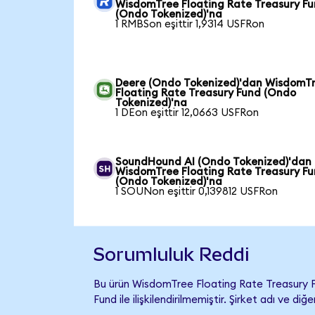
WisdomTree Floating Rate Treasury F
(Ondo Tokenized)'na
1 RMBSon eşittir 1,9314 USFRon
Deere (Ondo Tokenized)'dan WisdomT
Floating Rate Treasury Fund (Ondo
Tokenized)'na
1 DEon eşittir 12,0663 USFRon
SoundHound AI (Ondo Tokenized)'dan
WisdomTree Floating Rate Treasury F
(Ondo Tokenized)'na
1 SOUNon eşittir 0,139812 USFRon
Sorumluluk Reddi
Bu ürün WisdomTree Floating Rate Treasury 
Fund ile ilişkilendirilmemiştir. Şirket adı ve 