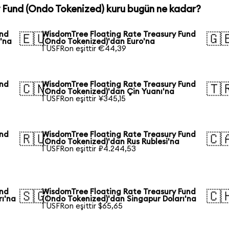
 Fund (Ondo Tokenized) kuru bugün ne kadar?
und
WisdomTree Floating Rate Treasury Fund
🇪🇺
🇬
'na
(Ondo Tokenized)'dan Euro'na
1 USFRon eşittir €44,39
und
WisdomTree Floating Rate Treasury Fund
🇨🇳
🇹
(Ondo Tokenized)'dan Çin Yuanı'na
1 USFRon eşittir ¥345,15
und
WisdomTree Floating Rate Treasury Fund
🇷🇺
🇨
(Ondo Tokenized)'dan Rus Rublesi'na
1 USFRon eşittir ₽4.244,53
und
WisdomTree Floating Rate Treasury Fund
🇸🇬
🇨
rı'na
(Ondo Tokenized)'dan Singapur Doları'na
1 USFRon eşittir $65,65