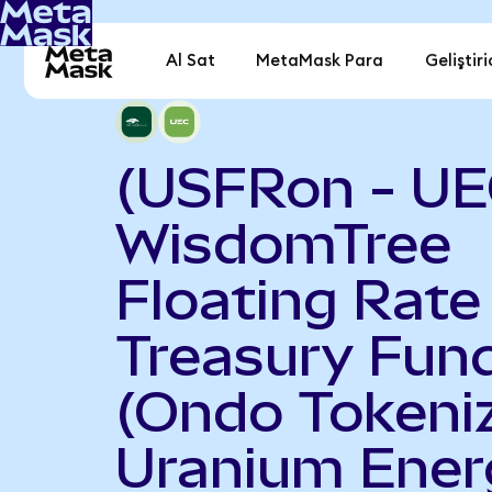
Al Sat
MetaMask Para
Geliştiri
(USFRon - UE
WisdomTree
Floating Rate
Treasury Fun
(Ondo Tokeniz
Uranium Ener