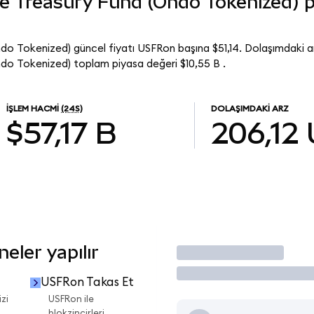
e Treasury Fund (Ondo Tokenized) p
o Tokenized) güncel fiyatı USFRon başına $51,14. Dolaşımdaki a
o Tokenized) toplam piyasa değeri $10,55 B .
İŞLEM HACMI
(24S)
DOLAŞIMDAKI ARZ
$57,17 B
206,12
eler yapılır
İşlem Yap
USFRon Takas Et
zi
USFRon ile
blokzincirleri