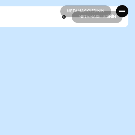
METAMASK'I EDİNİN
METAMASK'I EDİNİN
METAMASK'I EDİNİN
METAMASK'I EDİNİN