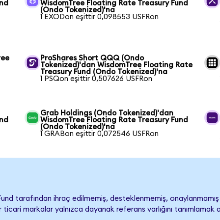
und
WisdomTree Floating Rate Treasury Fund
(Ondo Tokenized)'na
1 EXODon eşittir 0,098553 USFRon
ree
ProShares Short QQQ (Ondo
Tokenized)'dan WisdomTree Floating Rate
Treasury Fund (Ondo Tokenized)'na
1 PSQon eşittir 0,507626 USFRon
Grab Holdings (Ondo Tokenized)'dan
und
WisdomTree Floating Rate Treasury Fund
(Ondo Tokenized)'na
1 GRABon eşittir 0,072546 USFRon
Fund tarafından ihraç edilmemiş, desteklenmemiş, onaylanmamı
diğer ticari markalar yalnızca dayanak referans varlığını tanımlamak 