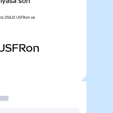
iyasa son
rzı 206,12 USFRon ve
USFRon