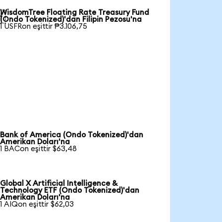
WisdomTree Floating Rate Treasury Fund

(Ondo Tokenized)'dan Filipin Pezosu'na
1 USFRon eşittir ₱3.106,75
Bank of America (Ondo Tokenized)'dan
Amerikan Doları'na
1 BACon eşittir $63,48
Global X Artificial Intelligence &
Technology ETF (Ondo Tokenized)'dan
Amerikan Doları'na
1 AIQon eşittir $62,03