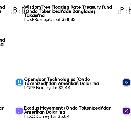
und
WisdomTree Floating Rate Treasury Fund
🇧🇩
🇵
a
(Ondo Tokenized)'dan Bangladeş
Takası'na
1 USFRon eşittir ৳6.328,82
und
na
Opendoor Technologies (Ondo
Tokenized)'dan Amerikan Doları'na
1 OPENon eşittir $3,44
an
Exodus Movement (Ondo Tokenized)'dan
Amerikan Doları'na
1 EXODon eşittir $5,04