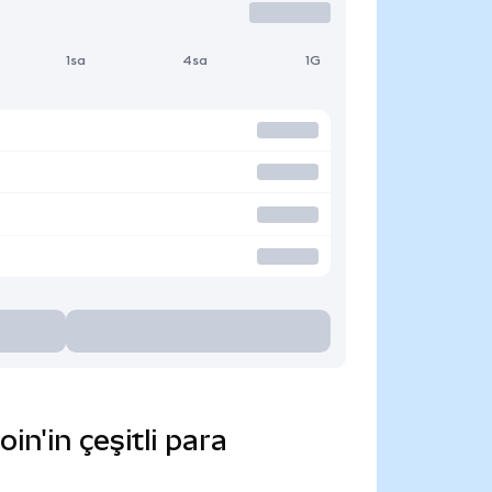
1sa
4sa
1G
n'in çeşitli para