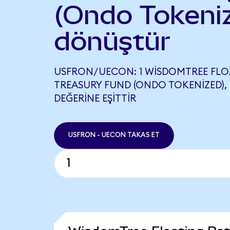
(Ondo Tokeni
dönüştür
USFRON/UECON: 1 WISDOMTREE FLO
TREASURY FUND (ONDO TOKENIZED), 
DEĞERINE EŞITTIR
USFRON - UECON TAKAS ET