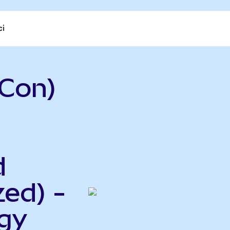
ci
Con)
d
ed) -
gy