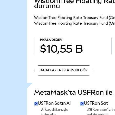
WisdomTree Floating Rat
durumu
WisdomTree Floating Rate Treasury Fund (Ond
WisdomTree Floating Rate Treasury Fund (Ond
PIYASA DEĞERI
$10,55 B
DAHA FAZLA İSTATİSTİK GÖR
DAHA FAZLA İSTATİSTİK GÖR
MetaMask'ta USFRon ile n
USFRon Satın Al
USFRon Sat
Birkaç dokunuşla
USFRon coin'lerini
satın alın.
nakde çevirin.