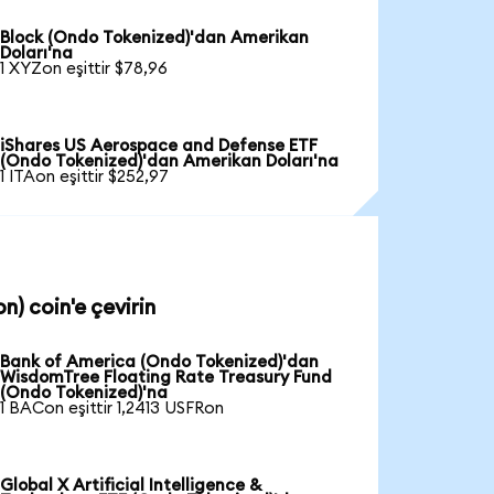
Block (Ondo Tokenized)'dan Amerikan
Doları'na
1 XYZon eşittir $78,96
iShares US Aerospace and Defense ETF
(Ondo Tokenized)'dan Amerikan Doları'na
1 ITAon eşittir $252,97
) coin'e çevirin
Bank of America (Ondo Tokenized)'dan
WisdomTree Floating Rate Treasury Fund
(Ondo Tokenized)'na
1 BACon eşittir 1,2413 USFRon
Global X Artificial Intelligence &