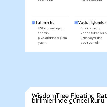
Tahmin Et
Vadeli İşlemler
USFRon ve kripto
50x kaldıraca
tahmin
kadar token'lard
piyasalarında işlem
uzun veya kısa
yapın.
pozisyon alın.
WisdomTree Floating Rate
birimlerinde güncel kuru