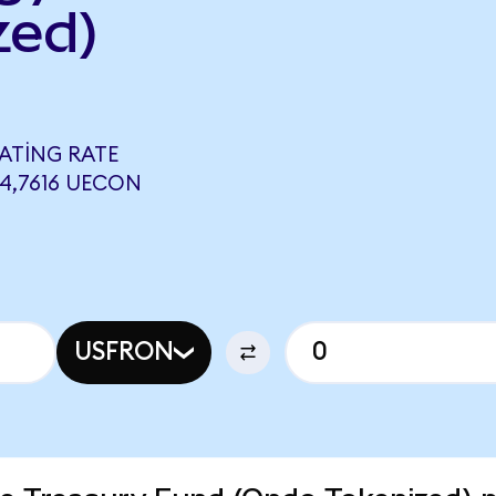
zed)
ATING RATE
4,7616 UECON
USFRON