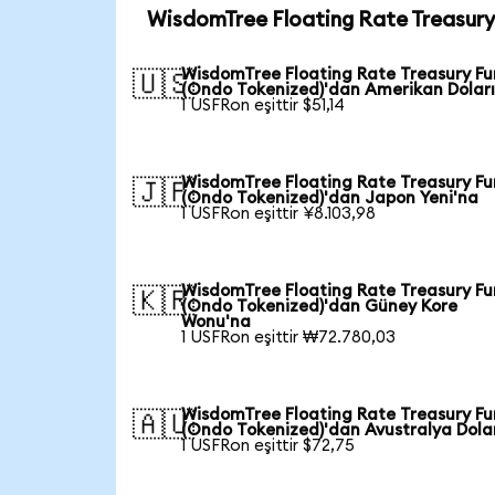
WisdomTree Floating Rate Treasury
WisdomTree Floating Rate Treasury F
🇺🇸
(Ondo Tokenized)'dan Amerikan Doları
1 USFRon eşittir $51,14
WisdomTree Floating Rate Treasury F
🇯🇵
(Ondo Tokenized)'dan Japon Yeni'na
1 USFRon eşittir ¥8.103,98
WisdomTree Floating Rate Treasury F
🇰🇷
(Ondo Tokenized)'dan Güney Kore
Wonu'na
1 USFRon eşittir ₩72.780,03
WisdomTree Floating Rate Treasury F
🇦🇺
(Ondo Tokenized)'dan Avustralya Dola
1 USFRon eşittir $72,75