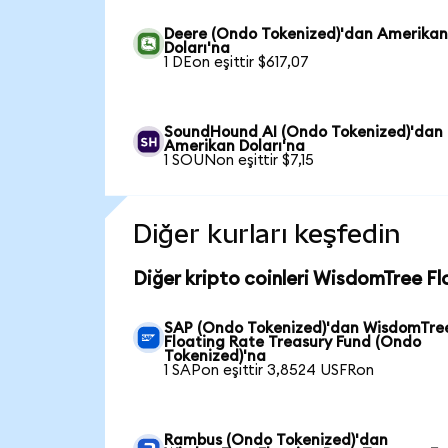
Deere (Ondo Tokenized)'dan Amerika
Doları'na
1 DEon eşittir $617,07
SoundHound AI (Ondo Tokenized)'dan
Amerikan Doları'na
1 SOUNon eşittir $7,15
Diğer kurları keşfedin
Diğer kripto coinleri WisdomTree Fl
SAP (Ondo Tokenized)'dan WisdomTre
Floating Rate Treasury Fund (Ondo
Tokenized)'na
1 SAPon eşittir 3,8524 USFRon
Rambus (Ondo Tokenized)'dan