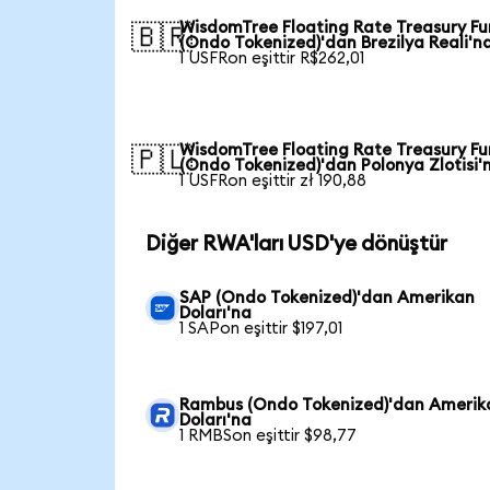
WisdomTree Floating Rate Treasury F
🇧🇷
(Ondo Tokenized)'dan Brezilya Reali'n
1 USFRon eşittir R$262,01
WisdomTree Floating Rate Treasury F
🇵🇱
(Ondo Tokenized)'dan Polonya Zlotisi'
1 USFRon eşittir zł 190,88
Diğer RWA'ları USD'ye dönüştür
SAP (Ondo Tokenized)'dan Amerikan
Doları'na
1 SAPon eşittir $197,01
Rambus (Ondo Tokenized)'dan Amerik
Doları'na
1 RMBSon eşittir $98,77