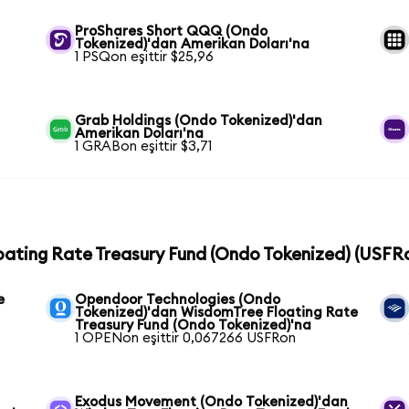
n
ProShares Short QQQ (Ondo
Tokenized)'dan Amerikan Doları'na
1 PSQon eşittir $25,96
Grab Holdings (Ondo Tokenized)'dan
Amerikan Doları'na
1 GRABon eşittir $3,71
oating Rate Treasury Fund (Ondo Tokenized) (USFRon
e
Opendoor Technologies (Ondo
Tokenized)'dan WisdomTree Floating Rate
Treasury Fund (Ondo Tokenized)'na
1 OPENon eşittir 0,067266 USFRon
Exodus Movement (Ondo Tokenized)'dan