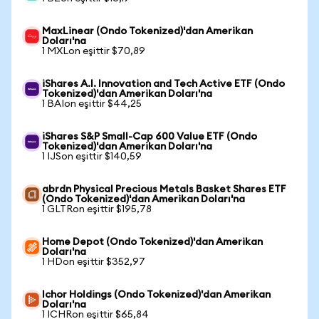
MaxLinear (Ondo Tokenized)'dan Amerikan
Doları'na
1 MXLon eşittir $70,89
iShares A.I. Innovation and Tech Active ETF (Ondo
Tokenized)'dan Amerikan Doları'na
1 BAIon eşittir $44,25
iShares S&P Small-Cap 600 Value ETF (Ondo
Tokenized)'dan Amerikan Doları'na
1 IJSon eşittir $140,59
abrdn Physical Precious Metals Basket Shares ETF
(Ondo Tokenized)'dan Amerikan Doları'na
1 GLTRon eşittir $195,78
Home Depot (Ondo Tokenized)'dan Amerikan
Doları'na
1 HDon eşittir $352,97
Ichor Holdings (Ondo Tokenized)'dan Amerikan
Doları'na
1 ICHRon eşittir $65,84