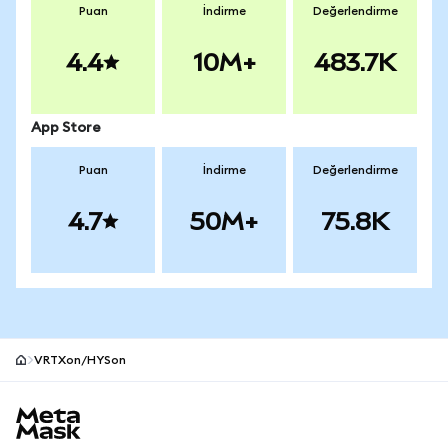
Puan
İndirme
Değerlendirme
4.4
10M+
483.7K
App Store
Puan
İndirme
Değerlendirme
4.7
50M+
75.8K
VRTXon/HYSon
MetaMask site alt bilgisi