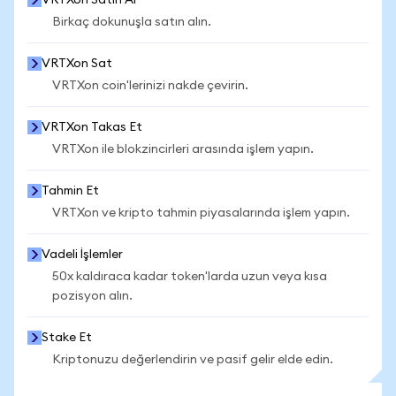
VRTXon Satın Al
Birkaç dokunuşla satın alın.
VRTXon Sat
VRTXon coin'lerinizi nakde çevirin.
VRTXon Takas Et
VRTXon ile blokzincirleri arasında işlem yapın.
Tahmin Et
VRTXon ve kripto tahmin piyasalarında işlem yapın.
Vadeli İşlemler
50x kaldıraca kadar token'larda uzun veya kısa
pozisyon alın.
Stake Et
Kriptonuzu değerlendirin ve pasif gelir elde edin.