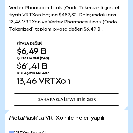
Vertex Pharmaceuticals (Ondo Tokenized) güncel
fiyatı VRTXon başına $482,32. Dolaşımdaki arzı
13,46 VRTXon ve Vertex Pharmaceuticals (Ondo
Tokenized) toplam piyasa değeri $6,49 B .
PIYASA DEĞERI
$6,49 B
İŞLEM HACMI
(24S)
$61,41 B
DOLAŞIMDAKI ARZ
13,46
VRTXon
DAHA FAZLA İSTATİSTİK GÖR
DAHA FAZLA İSTATİSTİK GÖR
MetaMask'ta VRTXon ile neler yapılır