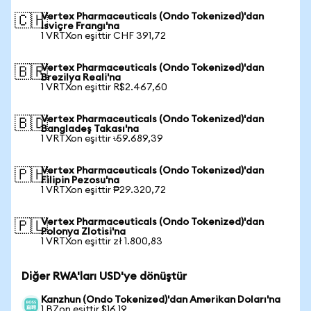
Vertex Pharmaceuticals (Ondo Tokenized)'dan
🇨🇭
İsviçre Frangı'na
1 VRTXon eşittir CHF 391,72
Vertex Pharmaceuticals (Ondo Tokenized)'dan
🇧🇷
Brezilya Reali'na
1 VRTXon eşittir R$2.467,60
Vertex Pharmaceuticals (Ondo Tokenized)'dan
🇧🇩
Bangladeş Takası'na
1 VRTXon eşittir ৳59.689,39
Vertex Pharmaceuticals (Ondo Tokenized)'dan
🇵🇭
Filipin Pezosu'na
1 VRTXon eşittir ₱29.320,72
Vertex Pharmaceuticals (Ondo Tokenized)'dan
🇵🇱
Polonya Zlotisi'na
1 VRTXon eşittir zł 1.800,83
Diğer RWA'ları USD'ye dönüştür
Kanzhun (Ondo Tokenized)'dan Amerikan Doları'na
1 BZon eşittir $16,19