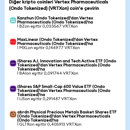
Diğer kripto coinleri Vertex Pharmaceuticals
(Ondo Tokenized) (VRTXon) coin'e çevirin
Kanzhun (Ondo Tokenized)'dan Vertex
Pharmaceuticals (Ondo Tokenized)'na
1 BZon eşittir 0,033567 VRTXon
MaxLinear (Ondo Tokenized)'dan Vertex
Pharmaceuticals (Ondo Tokenized)'na
1 MXLon eşittir 0,146977 VRTXon
iShares A.I. Innovation and Tech Active ETF (Ondo
Tokenized)'dan Vertex Pharmaceuticals (Ondo
Tokenized)'na
1 BAIon eşittir 0,091744 VRTXon
iShares S&P Small-Cap 600 Value ETF (Ondo
Tokenized)'dan Vertex Pharmaceuticals (Ondo
Tokenized)'na
1 IJSon eşittir 0,291487 VRTXon
abrdn Physical Precious Metals Basket Shares ETF
(Ondo Tokenized)'dan Vertex Pharmaceuticals
(Ondo Tokenized)'na
1 GLTRon eşittir 0,405913 VRTXon