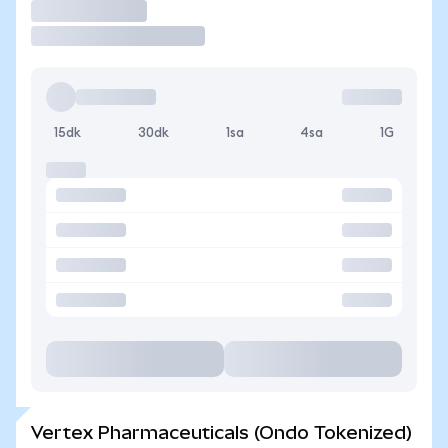
İşlem Yap
15dk
30dk
1sa
4sa
1G
Vertex Pharmaceuticals (Ondo Tokenized)