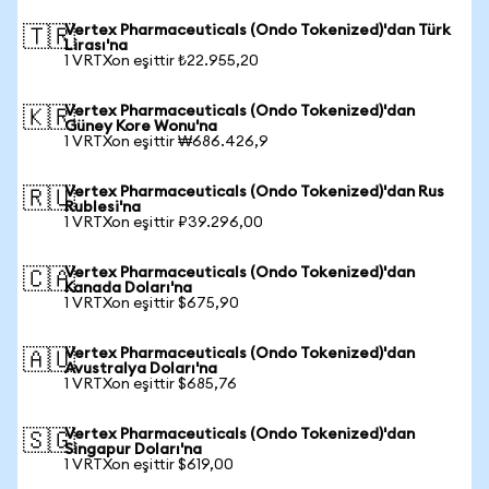
Vertex Pharmaceuticals (Ondo Tokenized)'dan Türk
🇹🇷
Lirası'na
1 VRTXon eşittir ₺22.955,20
Vertex Pharmaceuticals (Ondo Tokenized)'dan
🇰🇷
Güney Kore Wonu'na
1 VRTXon eşittir ₩686.426,9
Vertex Pharmaceuticals (Ondo Tokenized)'dan Rus
🇷🇺
Rublesi'na
1 VRTXon eşittir ₽39.296,00
Vertex Pharmaceuticals (Ondo Tokenized)'dan
🇨🇦
Kanada Doları'na
1 VRTXon eşittir $675,90
Vertex Pharmaceuticals (Ondo Tokenized)'dan
🇦🇺
Avustralya Doları'na
1 VRTXon eşittir $685,76
Vertex Pharmaceuticals (Ondo Tokenized)'dan
🇸🇬
Singapur Doları'na
1 VRTXon eşittir $619,00