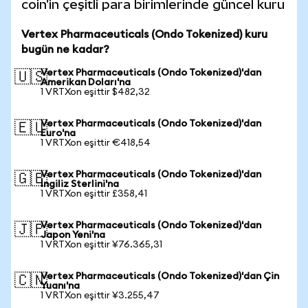
coin'in çeşitli para birimlerinde güncel kuru
Vertex Pharmaceuticals (Ondo Tokenized) kuru
bugün ne kadar?
Vertex Pharmaceuticals (Ondo Tokenized)'dan
🇺🇸
Amerikan Doları'na
1 VRTXon eşittir $482,32
Vertex Pharmaceuticals (Ondo Tokenized)'dan
🇪🇺
Euro'na
1 VRTXon eşittir €418,54
Vertex Pharmaceuticals (Ondo Tokenized)'dan
🇬🇧
İngiliz Sterlini'na
1 VRTXon eşittir £358,41
Vertex Pharmaceuticals (Ondo Tokenized)'dan
🇯🇵
Japon Yeni'na
1 VRTXon eşittir ¥76.365,31
Vertex Pharmaceuticals (Ondo Tokenized)'dan Çin
🇨🇳
Yuanı'na
1 VRTXon eşittir ¥3.255,47