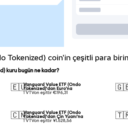
Tokenized) coin'in çeşitli para bir
d) kuru bugün ne kadar?
Vanguard Value ETF (Ondo
🇪🇺
🇬
Tokenized)'dan Euro'na
1 VTVon eşittir €196,31
Vanguard Value ETF (Ondo
🇨🇳
🇹
Tokenized)'dan Çin Yuanı'na
1 VTVon eşittir ¥1.528,56