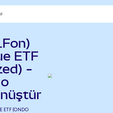
ci
LFon)
ue ETF
ed) -
do
önüştür
 ETF (ONDO