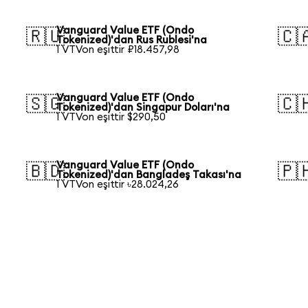
Vanguard Value ETF (Ondo
🇷🇺
🇨
Tokenized)'dan Rus Rublesi'na
1 VTVon eşittir ₽18.457,98
Vanguard Value ETF (Ondo
🇸🇬
🇨
Tokenized)'dan Singapur Doları'na
1 VTVon eşittir $290,50
Vanguard Value ETF (Ondo
🇧🇩
🇵
Tokenized)'dan Bangladeş Takası'na
1 VTVon eşittir ৳28.024,26