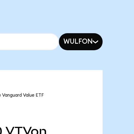
WULFON
e Vanguard Value ETF
0
VTVon