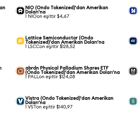
kan
NIO (Ondo Tokenized)'dan Amerikan
Doları'na
1 NIOon eşittir $4,67
Lattice Semiconductor (Ondo
Tokenized)'dan Amerikan Doları'na
1 LSCCon eşittir $128,52
n
abrdn Physical Palladium Shares ETF
(Ondo Tokenized)'dan Amerikan Doları'na
1 PALLon eşittir $124,08
Vistra (Ondo Tokenized)'dan Amerikan
Doları'na
1 VSTon eşittir $140,97