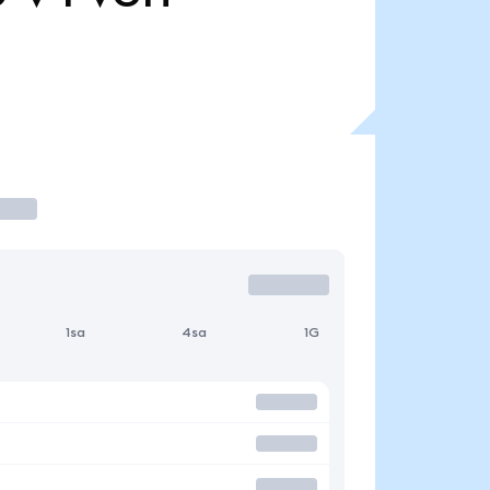
1sa
4sa
1G