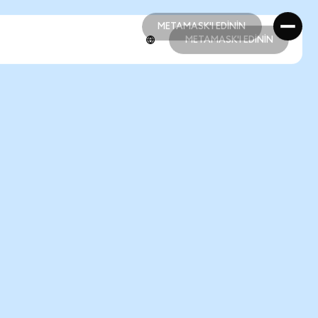
METAMASK'I EDİNİN
METAMASK'I EDİNİN
METAMASK'I EDİNİN
METAMASK'I EDİNİN