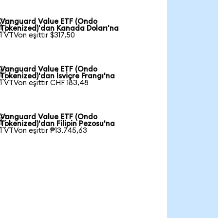
Vanguard Value ETF (Ondo

Tokenized)'dan Kanada Doları'na
1 VTVon eşittir $317,50
Vanguard Value ETF (Ondo

Tokenized)'dan İsviçre Frangı'na
1 VTVon eşittir CHF 183,48
Vanguard Value ETF (Ondo

Tokenized)'dan Filipin Pezosu'na
1 VTVon eşittir ₱13.745,63