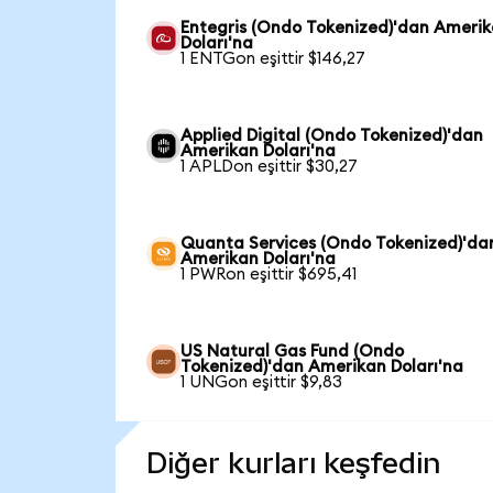
Entegris (Ondo Tokenized)'dan Ameri
Doları'na
1 ENTGon eşittir $146,27
Applied Digital (Ondo Tokenized)'dan
Amerikan Doları'na
1 APLDon eşittir $30,27
Quanta Services (Ondo Tokenized)'da
Amerikan Doları'na
1 PWRon eşittir $695,41
US Natural Gas Fund (Ondo
Tokenized)'dan Amerikan Doları'na
1 UNGon eşittir $9,83
Diğer kurları keşfedin