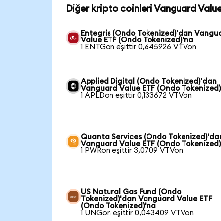
Diğer kripto coinleri Vanguard Valu
Entegris (Ondo Tokenized)'dan Vangu
Value ETF (Ondo Tokenized)'na
1 ENTGon eşittir 0,645926 VTVon
Applied Digital (Ondo Tokenized)'dan
Vanguard Value ETF (Ondo Tokenized)
1 APLDon eşittir 0,133672 VTVon
Quanta Services (Ondo Tokenized)'da
Vanguard Value ETF (Ondo Tokenized)
1 PWRon eşittir 3,0709 VTVon
US Natural Gas Fund (Ondo
Tokenized)'dan Vanguard Value ETF
(Ondo Tokenized)'na
1 UNGon eşittir 0,043409 VTVon