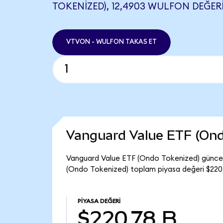
TOKENIZED), 12,4903 WULFON DEĞERI
VTVON - WULFON TAKAS ET
Vanguard Value ETF (Ond
Vanguard Value ETF (Ondo Tokenized) güncel
(Ondo Tokenized) toplam piyasa değeri $220,
PIYASA DEĞERI
$220,78 B