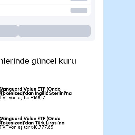
imlerinde güncel kuru
Vanguard Value ETF (Ondo

Tokenized)'dan İngiliz Sterlini'na
1 VTVon eşittir £168,17
Vanguard Value ETF (Ondo

Tokenized)'dan Türk Lirası'na
1 VTVon eşittir ₺10.777,85