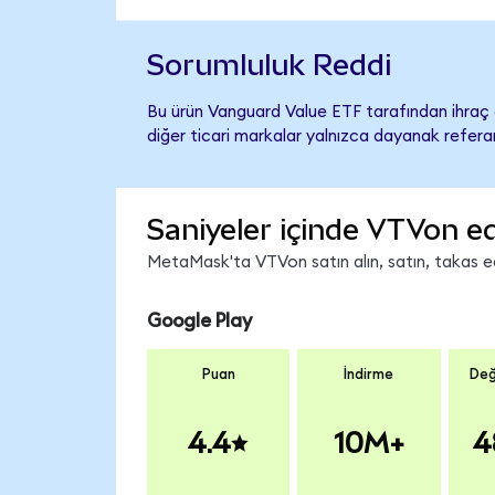
Sorumluluk Reddi
Bu ürün Vanguard Value ETF tarafından ihraç e
diğer ticari markalar yalnızca dayanak referan
Saniyeler içinde VTVon ed
MetaMask'ta VTVon satın alın, satın, takas edi
Google Play
Puan
İndirme
Değ
4.4
10M+
4