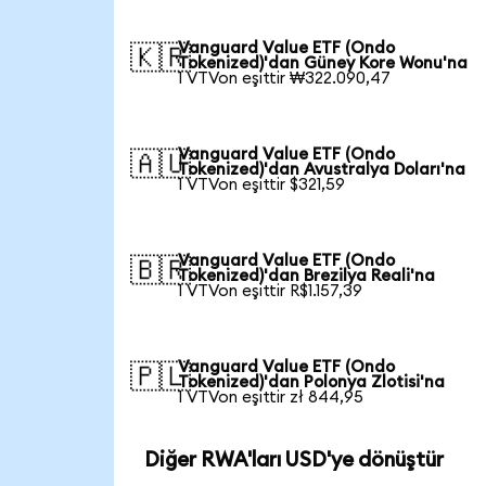
Vanguard Value ETF (Ondo
🇰🇷
Tokenized)'dan Güney Kore Wonu'na
1 VTVon eşittir ₩322.090,47
Vanguard Value ETF (Ondo
🇦🇺
Tokenized)'dan Avustralya Doları'na
1 VTVon eşittir $321,59
Vanguard Value ETF (Ondo
🇧🇷
Tokenized)'dan Brezilya Reali'na
1 VTVon eşittir R$1.157,39
Vanguard Value ETF (Ondo
🇵🇱
Tokenized)'dan Polonya Zlotisi'na
1 VTVon eşittir zł 844,95
Diğer RWA'ları USD'ye dönüştür