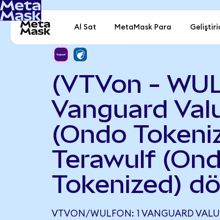
Al Sat
MetaMask Para
Geliştiri
(VTVon - WU
Vanguard Val
(Ondo Tokeniz
Terawulf (On
Tokenized) d
VTVON/WULFON: 1 VANGUARD VALUE