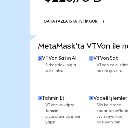
DAHA FAZLA İSTATİSTİK GÖR
DAHA FAZLA İSTATİSTİK GÖR
MetaMask'ta VTVon ile nel
VTVon Satın Al
VTVon Sat
Birkaç dokunuşla
VTVon coin'lerini
satın alın.
nakde çevirin.
Tahmin Et
Vadeli İşlemler
VTVon ve kripto
50x kaldıraca
tahmin
kadar token'lard
piyasalarında işlem
uzun veya kısa
yapın.
pozisyon alın.