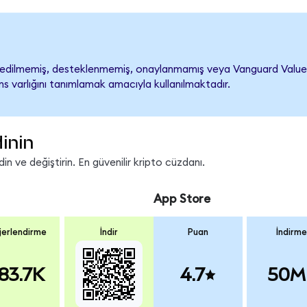
dilmemiş, desteklenmemiş, onaylanmamış veya Vanguard Value ETF i
s varlığını tanımlamak amacıyla kullanılmaktadır.
inin
n ve değiştirin. En güvenilir kripto cüzdanı.
App Store
erlendirme
İndir
Puan
İndirme
83.7K
4.7
50M