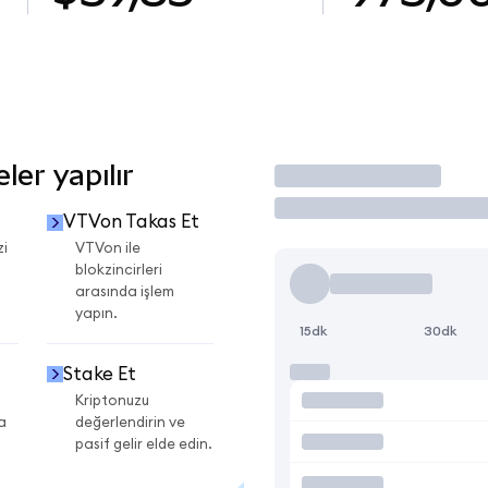
er yapılır
İşlem Yap
VTVon Takas Et
zi
VTVon ile
blokzincirleri
arasında işlem
yapın.
15dk
30dk
Stake Et
Kriptonuzu
a
değerlendirin ve
pasif gelir elde edin.