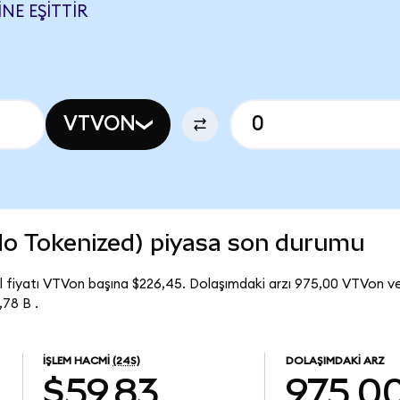
NE EŞITTIR
VTVON
o Tokenized) piyasa son durumu
 fiyatı VTVon başına $226,45. Dolaşımdaki arzı 975,00 VTVon v
78 B .
İŞLEM HACMI
(24S)
DOLAŞIMDAKI ARZ
$59,83
975,0