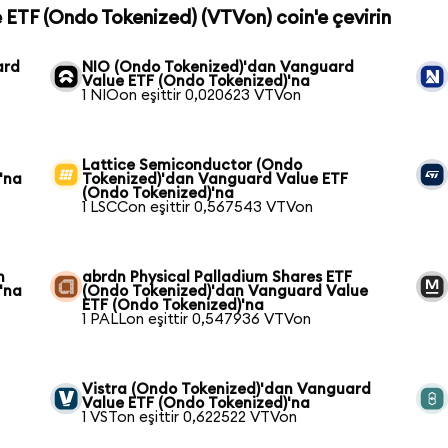
e ETF (Ondo Tokenized) (VTVon) coin'e çevirin
ard
NIO (Ondo Tokenized)'dan Vanguard
Value ETF (Ondo Tokenized)'na
1 NIOon eşittir 0,020623 VTVon
Lattice Semiconductor (Ondo
'na
Tokenized)'dan Vanguard Value ETF
(Ondo Tokenized)'na
1 LSCCon eşittir 0,567543 VTVon
n
abrdn Physical Palladium Shares ETF
'na
(Ondo Tokenized)'dan Vanguard Value
ETF (Ondo Tokenized)'na
1 PALLon eşittir 0,547936 VTVon
Vistra (Ondo Tokenized)'dan Vanguard
Value ETF (Ondo Tokenized)'na
1 VSTon eşittir 0,622522 VTVon