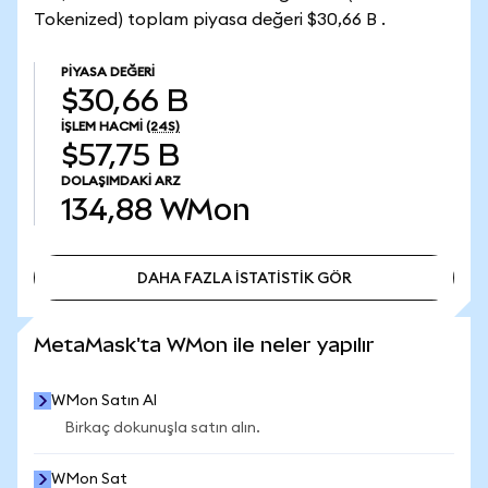
Tokenized) toplam piyasa değeri $30,66 B .
PIYASA DEĞERI
$30,66 B
İŞLEM HACMI
(24S)
$57,75 B
DOLAŞIMDAKI ARZ
134,88
WMon
DAHA FAZLA İSTATİSTİK GÖR
DAHA FAZLA İSTATİSTİK GÖR
MetaMask'ta WMon ile neler yapılır
WMon Satın Al
Birkaç dokunuşla satın alın.
WMon Sat