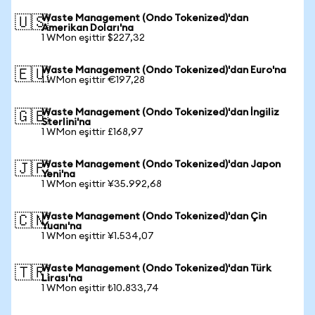
Waste Management (Ondo Tokenized)'dan
🇺🇸
Amerikan Doları'na
1 WMon eşittir $227,32
Waste Management (Ondo Tokenized)'dan Euro'na
🇪🇺
1 WMon eşittir €197,28
Waste Management (Ondo Tokenized)'dan İngiliz
🇬🇧
Sterlini'na
1 WMon eşittir £168,97
Waste Management (Ondo Tokenized)'dan Japon
🇯🇵
Yeni'na
1 WMon eşittir ¥35.992,68
Waste Management (Ondo Tokenized)'dan Çin
🇨🇳
Yuanı'na
1 WMon eşittir ¥1.534,07
Waste Management (Ondo Tokenized)'dan Türk
🇹🇷
Lirası'na
1 WMon eşittir ₺10.833,74