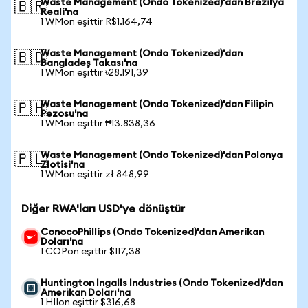
Waste Management (Ondo Tokenized)'dan Brezilya
🇧🇷
Reali'na
1 WMon eşittir R$1.164,74
Waste Management (Ondo Tokenized)'dan
🇧🇩
Bangladeş Takası'na
1 WMon eşittir ৳28.191,39
Waste Management (Ondo Tokenized)'dan Filipin
🇵🇭
Pezosu'na
1 WMon eşittir ₱13.838,36
Waste Management (Ondo Tokenized)'dan Polonya
🇵🇱
Zlotisi'na
1 WMon eşittir zł 848,99
Diğer RWA'ları USD'ye dönüştür
ConocoPhillips (Ondo Tokenized)'dan Amerikan
Doları'na
1 COPon eşittir $117,38
Huntington Ingalls Industries (Ondo Tokenized)'dan
Amerikan Doları'na
1 HIIon eşittir $316,68