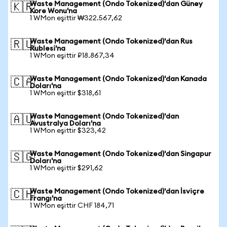
Waste Management (Ondo Tokenized)'dan Güney
🇰🇷
Kore Wonu'na
1 WMon eşittir ₩322.567,62
Waste Management (Ondo Tokenized)'dan Rus
🇷🇺
Rublesi'na
1 WMon eşittir ₽18.867,34
Waste Management (Ondo Tokenized)'dan Kanada
🇨🇦
Doları'na
1 WMon eşittir $318,61
Waste Management (Ondo Tokenized)'dan
🇦🇺
Avustralya Doları'na
1 WMon eşittir $323,42
Waste Management (Ondo Tokenized)'dan Singapur
🇸🇬
Doları'na
1 WMon eşittir $291,62
Waste Management (Ondo Tokenized)'dan İsviçre
🇨🇭
Frangı'na
1 WMon eşittir CHF 184,71