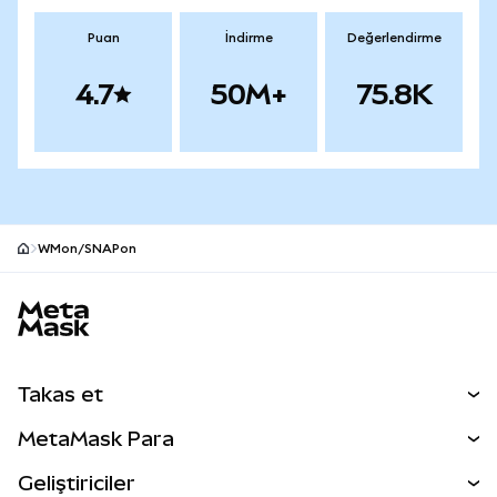
Puan
İndirme
Değerlendirme
4.7
50M+
75.8K
WMon/SNAPon
MetaMask site alt bilgisi
Takas et
Takas İşlemleri
MetaMask Para
Tahmin Et
YENİ
Kripto Al
Geliştiriciler