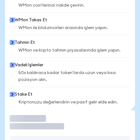
WMon coin'lerinizi nakde çevirin.
WMon Takas Et
WMon ile blokzincirleri arasında işlem yapın.
Tahmin Et
WMon ve kripto tahmin piyasalarında işlem yapın.
Vadeli İşlemler
50x kaldıraca kadar token'larda uzun veya kısa
pozisyon alın.
Stake Et
Kriptonuzu değerlendirin ve pasif gelir elde edin.
İşlem Yap