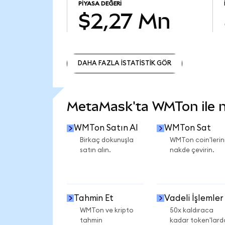
PIYASA DEĞERI
$2,27 Mn
DAHA FAZLA İSTATİSTİK GÖR
DAHA FAZLA İSTATİSTİK GÖR
MetaMask'ta WMTon ile ne
WMTon Satın Al
WMTon Sat
Birkaç dokunuşla
WMTon coin'lerini
satın alın.
nakde çevirin.
Tahmin Et
Vadeli İşlemler
WMTon ve kripto
50x kaldıraca
tahmin
kadar token'lard