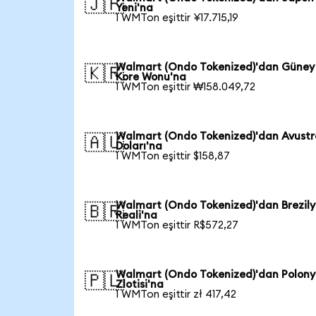
🇯🇵
Yeni'na
1 WMTon eşittir ¥17.715,19
Walmart (Ondo Tokenized)'dan Güney
🇰🇷
Kore Wonu'na
1 WMTon eşittir ₩158.049,72
Walmart (Ondo Tokenized)'dan Avustr
🇦🇺
Doları'na
1 WMTon eşittir $158,87
Walmart (Ondo Tokenized)'dan Brezil
🇧🇷
Reali'na
1 WMTon eşittir R$572,27
Walmart (Ondo Tokenized)'dan Polon
🇵🇱
Zlotisi'na
1 WMTon eşittir zł 417,42