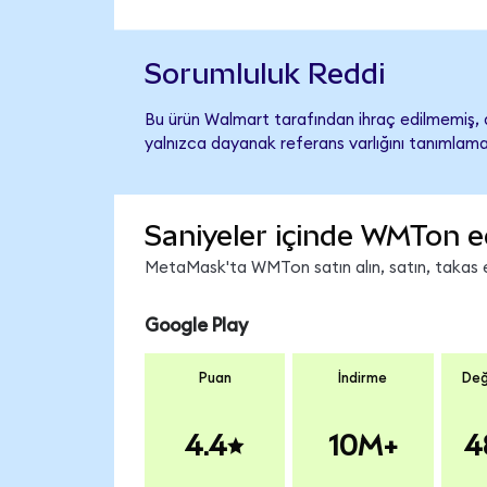
Sorumluluk Reddi
Bu ürün Walmart tarafından ihraç edilmemiş, d
yalnızca dayanak referans varlığını tanımlama
Saniyeler içinde WMTon e
MetaMask'ta WMTon satın alın, satın, takas edi
Google Play
Puan
İndirme
Değ
4.4
10M+
4