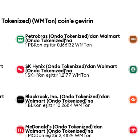
 Tokenized) (WMTon) coin'e çevirin
Petrobras (Ondo Tokenized)'dan Walmart
(Ondo Tokenized)'na
1 PBRon eşittir 0,166132 WMTon
rt
SK Hynix (Ondo Tokenized)'dan Walmart
(Ondo Tokenized)'na
1 SKHYon eşittir 1,2177 WMTon
rt
Blackrock, Inc. (Ondo Tokenized)'dan
Walmart (Ondo Tokenized)'na
1 BLKon eşittir 10,2884 WMTon
McDonald's (Ondo Tokenized)'dan
Walmart (Ondo Tokenized)'na
1 MCDon eşittir 2,4829 WMTon