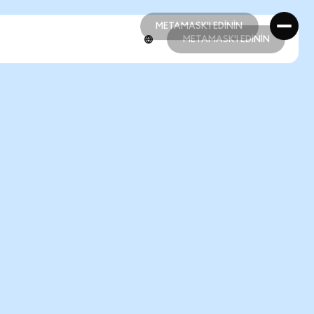
METAMASK'I EDİNİN
METAMASK'I EDİNİN
METAMASK'I EDİNİN
METAMASK'I EDİNİN