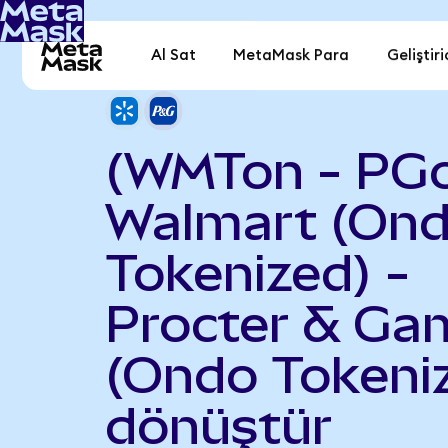
Al Sat
MetaMask Para
Geliştiri
(WMTon - PG
Walmart (On
Tokenized) -
Procter & Ga
(Ondo Tokeni
dönüştür