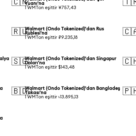
🇨🇳
🇹
Yuanı'na
1 WMTon eşittir ¥757,43
Walmart (Ondo Tokenized)'dan Rus
🇷🇺
🇨
Rublesi'na
1 WMTon eşittir ₽9.235,18
alya
Walmart (Ondo Tokenized)'dan Singapur
🇸🇬
🇨
Doları'na
1 WMTon eşittir $143,48
ya
Walmart (Ondo Tokenized)'dan Bangladeş
🇧🇩
🇵
Takası'na
1 WMTon eşittir ৳13.895,13
ya