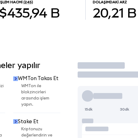
İŞLEM HACMI
(24S)
DOLAŞIMDAKI ARZ
$435,94 B
20,21 B
ler yapılır
İşlem Yap
WMTon Takas Et
zi
WMTon ile
blokzincirleri
arasında işlem
yapın.
15dk
30dk
Stake Et
Kriptonuzu
a
değerlendirin ve