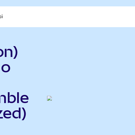
ci
on)
do
mble
zed)