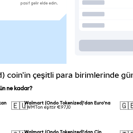
pasif gelir elde edin.
coin'in çeşitli para birimlerinde gü
ün ne kadar?
kan
Walmart (Ondo Tokenized)'dan Euro'na
🇪🇺
🇬
1 WMTon eşittir €97,10
Walmart (Ondo Tokenized)'dan Çin