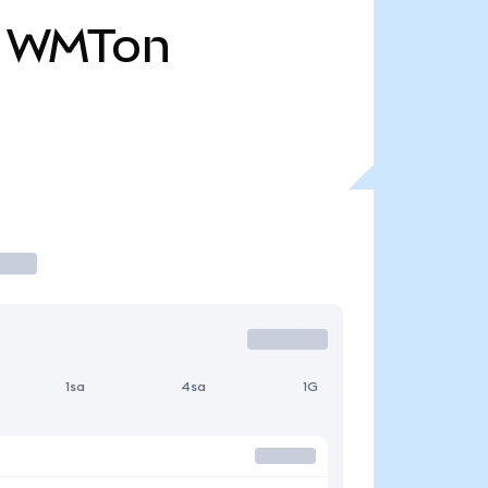
WMTon
1sa
4sa
1G