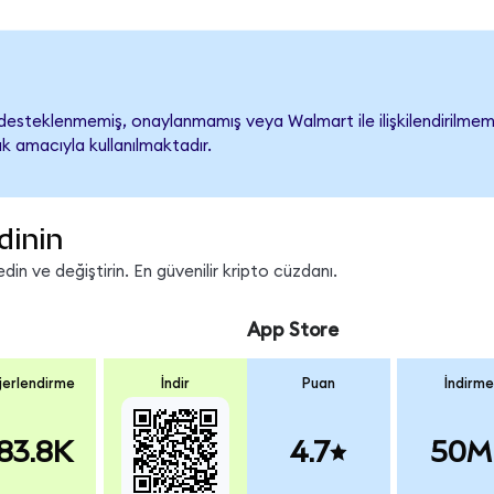
esteklenmemiş, onaylanmamış veya Walmart ile ilişkilendirilmemişt
k amacıyla kullanılmaktadır.
dinin
n ve değiştirin. En güvenilir kripto cüzdanı.
App Store
erlendirme
İndir
Puan
İndirme
83.8K
4.7
50M