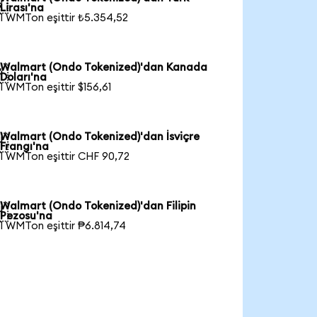

Lirası'na
1 WMTon eşittir ₺5.354,52
Walmart (Ondo Tokenized)'dan Kanada

Doları'na
1 WMTon eşittir $156,61
Walmart (Ondo Tokenized)'dan İsviçre

Frangı'na
1 WMTon eşittir CHF 90,72
Walmart (Ondo Tokenized)'dan Filipin

Pezosu'na
1 WMTon eşittir ₱6.814,74