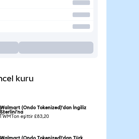
ncel kuru
Walmart (Ondo Tokenized)'dan İngiliz

Sterlini'na
1 WMTon eşittir £83,20
Walmart (Ondo Tokenized)'dan Türk