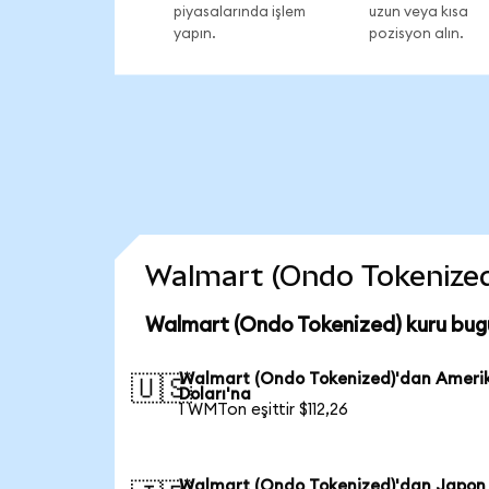
piyasalarında işlem
uzun veya kısa
yapın.
pozisyon alın.
Walmart (Ondo Tokenized) 
Walmart (Ondo Tokenized) kuru bug
Walmart (Ondo Tokenized)'dan Ameri
🇺🇸
Doları'na
1 WMTon eşittir $112,26
Walmart (Ondo Tokenized)'dan Japon