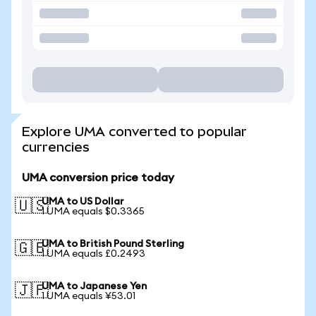
Explore UMA converted to popular
currencies
UMA conversion price today
UMA to US Dollar
🇺🇸
1 UMA equals $0.3365
UMA to British Pound Sterling
🇬🇧
1 UMA equals £0.2493
UMA to Japanese Yen
🇯🇵
1 UMA equals ¥53.01