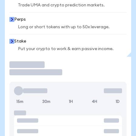
Trade UMA and crypto prediction markets.
Perps
Long or short tokens with up to 50x leverage.
Stake
Put your crypto to work & earn passive income.
Trade
15m
30m
1H
4H
1D