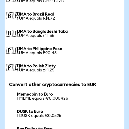
1 UMA equals CHF 0.2717
UMA to Brazil Real
🇧🇷
1 UMA equals R$1.72
UMA to Bangladeshi Taka
🇧🇩
1 UMA equals ৳41.65
UMA to Philippine Peso
🇵🇭
1 UMA equals ₱20.45
UMA to Polish Zloty
🇵🇱
1 UMA equals zł 1.25
Convert other cryptocurrencies to EUR
Memecoin to Euro
1 MEME equals €0.000426
DUSK to Euro
1 DUSK equals €0.0525