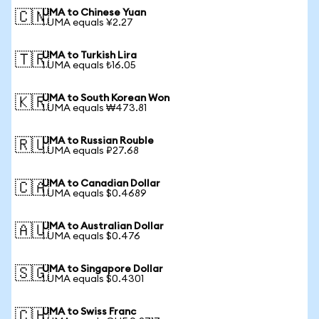
UMA to Chinese Yuan
🇨🇳
1 UMA equals ¥2.27
UMA to Turkish Lira
🇹🇷
1 UMA equals ₺16.05
UMA to South Korean Won
🇰🇷
1 UMA equals ₩473.81
UMA to Russian Rouble
🇷🇺
1 UMA equals ₽27.68
UMA to Canadian Dollar
🇨🇦
1 UMA equals $0.4689
UMA to Australian Dollar
🇦🇺
1 UMA equals $0.476
UMA to Singapore Dollar
🇸🇬
1 UMA equals $0.4301
UMA to Swiss Franc
🇨🇭