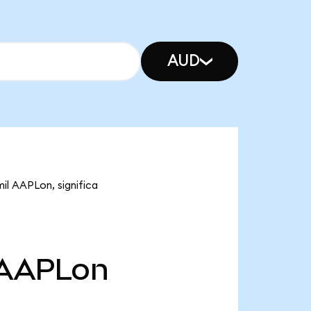
AUD
il AAPLon, significa
AAPLon