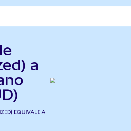
le
zed) a
iano
UD)
ZED) EQUIVALE A