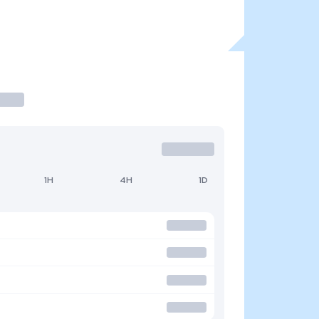
1H
4H
1D