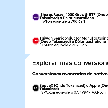
iShares Russell 1000 Growth ETF (Ondo
Tokenized) a Dólar australiano
1 IWFon equivale a 708,62 $
Taiwan Semiconductor Manufacturin
(Ondo Tokenized) a Dólar australiano
1 TSMon equivale a 602,59 $
Explorar más conversion
Conversiones avanzadas de activo
SpaceX (Ondo Tokenized) a Apple (On
Tokenized)
1 SPCXon equivale a 0,349949 AAPLon