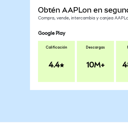
Obtén AAPLon en segun
Compra, vende, intercambia y canjea AAPLon
Google Play
Calificación
Descargas
4.4
10M+
4