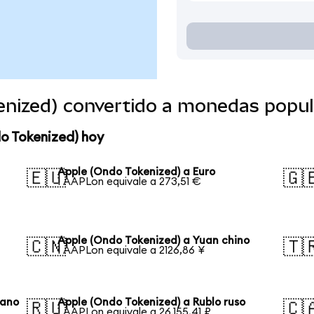
enized) convertido a monedas popul
o Tokenized) hoy
Apple (Ondo Tokenized) a Euro
🇪🇺
🇬
1 AAPLon equivale a 273,51 €
Apple (Ondo Tokenized) a Yuan chino
🇨🇳
🇹
1 AAPLon equivale a 2126,86 ¥
eano
Apple (Ondo Tokenized) a Rublo ruso
🇷🇺
🇨
1 AAPLon equivale a 26.155,41 ₽