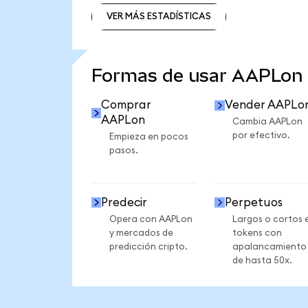
VER MÁS ESTADÍSTICAS
VER MÁS ESTADÍSTICAS
Formas de usar AAPLon
Comprar
Vender AAPLo
AAPLon
Cambia AAPLon
por efectivo.
Empieza en pocos
pasos.
Predecir
Perpetuos
Opera con AAPLon
Largos o cortos 
y mercados de
tokens con
predicción cripto.
apalancamiento
de hasta 50x.