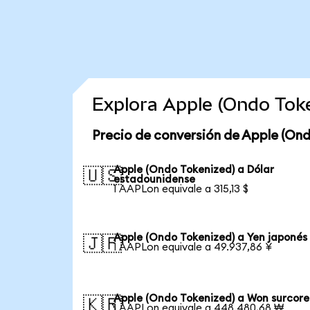
Explora Apple (Ondo Tok
Precio de conversión de Apple (Ond
Apple (Ondo Tokenized) a Dólar
🇺🇸
estadounidense
1 AAPLon equivale a 315,13 $
Apple (Ondo Tokenized) a Yen japonés
🇯🇵
1 AAPLon equivale a 49.937,86 ¥
Apple (Ondo Tokenized) a Won surcor
🇰🇷
1 AAPLon equivale a 448.480,68 ₩