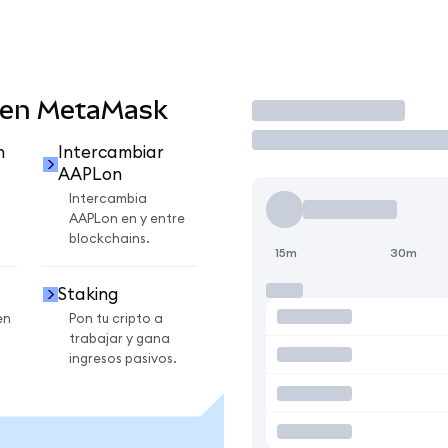
 en MetaMask
Operar
n
Intercambiar
AAPLon
Intercambia
AAPLon en y entre
blockchains.
15m
30m
Staking
en
Pon tu cripto a
trabajar y gana
ingresos pasivos.