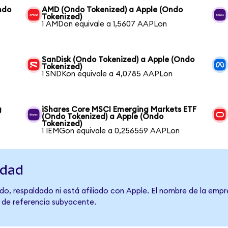
ndo
AMD (Ondo Tokenized) a Apple (Ondo
Tokenized)
1 AMDon equivale a 1,5607 AAPLon
SanDisk (Ondo Tokenized) a Apple (Ondo
Tokenized)
1 SNDKon equivale a 4,0785 AAPLon
g
iShares Core MSCI Emerging Markets ETF
(Ondo Tokenized) a Apple (Ondo
Tokenized)
1 IEMGon equivale a 0,256559 AAPLon
idad
o, respaldado ni está afiliado con Apple. El nombre de la empr
o de referencia subyacente.