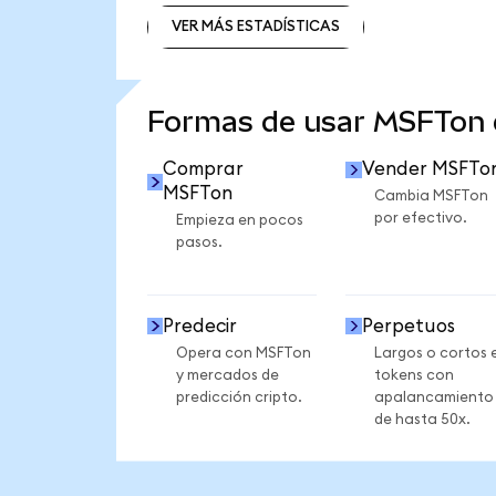
VER MÁS ESTADÍSTICAS
VER MÁS ESTADÍSTICAS
Formas de usar MSFTon
Comprar
Vender MSFTo
MSFTon
Cambia MSFTon
por efectivo.
Empieza en pocos
pasos.
Predecir
Perpetuos
Opera con MSFTon
Largos o cortos 
y mercados de
tokens con
predicción cripto.
apalancamiento
de hasta 50x.