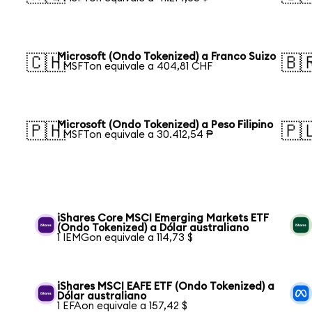
Microsoft (Ondo Tokenized) a Franco Suizo
🇨🇭
🇧
1 MSFTon equivale a 404,81 CHF
Microsoft (Ondo Tokenized) a Peso Filipino
🇵🇭
🇵
1 MSFTon equivale a 30.412,54 ₱
iShares Core MSCI Emerging Markets ETF
(Ondo Tokenized) a Dólar australiano
1 IEMGon equivale a 114,73 $
iShares MSCI EAFE ETF (Ondo Tokenized) a
Dólar australiano
1 EFAon equivale a 157,42 $