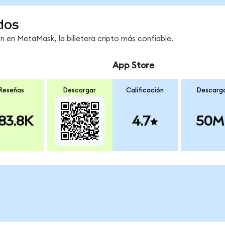
dos
en MetaMask, la billetera cripto más confiable.
App Store
Reseñas
Descargar
Calificación
Descarg
83.8K
4.7
50M