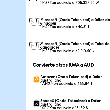
1 MSFTon equivale a 705.337,52 ₩
Microsoft (Ondo Tokenized) a Dólar de
🇸🇬
Singapur
1 MSFTon equivale a 640,31 $
Microsoft (Ondo Tokenized) a Taka de
🇧🇩
Bangladés
1 MSFTon equivale a 62.010,60 ৳
Convierte otros RWA a AUD
Amazon (Ondo Tokenized) a Dólar
australiano
1 AMZNon equivale a 388,59 $
SpaceX (Ondo Tokenized) a Dólar
australiano
1 SPCXon equivale a 181,59 $