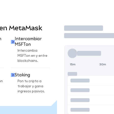
 en MetaMask
Operar
n
Intercambiar
MSFTon
Intercambia
MSFTon en y entre
blockchains.
15m
30m
Staking
en
Pon tu cripto a
trabajar y gana
ingresos pasivos.