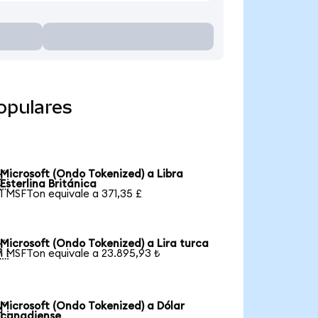
opulares
Microsoft (Ondo Tokenized) a Libra

Esterlina Británica
1 MSFTon equivale a 371,35 £
Microsoft (Ondo Tokenized) a Lira turca

1 MSFTon equivale a 23.895,93 ₺
Microsoft (Ondo Tokenized) a Dólar

canadiense