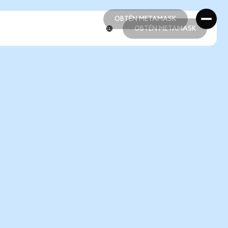
OBTÉN METAMASK
OBTÉN METAMASK
OBTÉN METAMASK
OBTÉN METAMASK