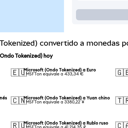
 Tokenized) convertido a monedas p
(Ondo Tokenized) hoy
Microsoft (Ondo Tokenized) a Euro
🇪🇺
🇬
1 MSFTon equivale a 433,34 €
onés
Microsoft (Ondo Tokenized) a Yuan chino
🇨🇳
🇹
1 MSFTon equivale a 3380,22 ¥
Microsoft (Ondo Tokenized) a Rublo ruso
🇷🇺
🇨
1 MSFTon equivale a 41.214,35 ₽