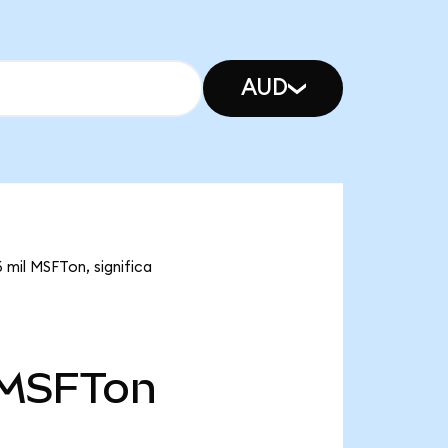
AUD
 mil MSFTon, significa
MSFTon