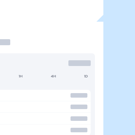
1H
4H
1D