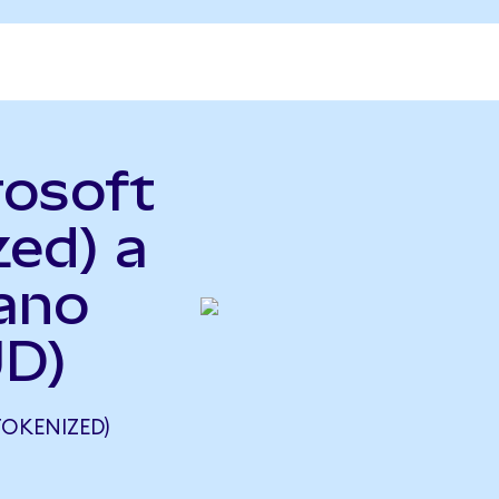
rosoft
zed) a
iano
UD)
OKENIZED)