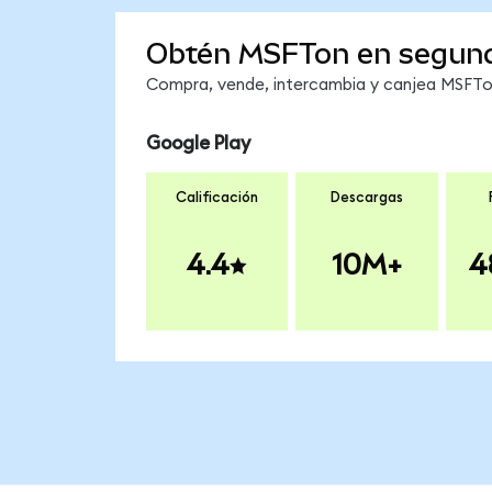
Obtén MSFTon en segun
Compra, vende, intercambia y canjea MSFTon 
Google Play
Calificación
Descargas
4.4
10M+
4