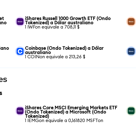
et
iShares Russell 1000 Growth ETF (Ondo
ano
Tokenized) a Dólar australiano
1 IWFon equivale a 708,11 $
iano
Coinbase (Ondo Tokenized) a Dólar
australiano
1 COINon equivale a 213,26 $
es
s
iShares Core MSCI Emerging Markets ETF
(Ondo Tokenized) a Microsoft (Ondo
Tokenized)
1 IEMGon equivale a 0,161820 MSFTon