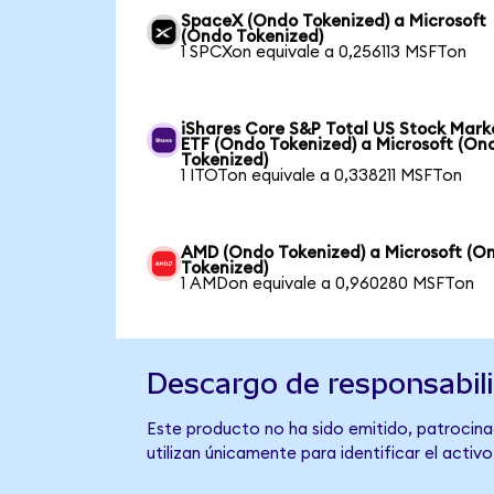
SpaceX (Ondo Tokenized) a Microsoft
(Ondo Tokenized)
1 SPCXon equivale a 0,256113 MSFTon
iShares Core S&P Total US Stock Mark
ETF (Ondo Tokenized) a Microsoft (On
Tokenized)
1 ITOTon equivale a 0,338211 MSFTon
AMD (Ondo Tokenized) a Microsoft (O
Tokenized)
1 AMDon equivale a 0,960280 MSFTon
Descargo de responsabil
Este producto no ha sido emitido, patrocinad
utilizan únicamente para identificar el activ