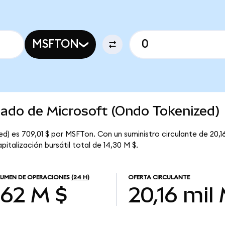
MSFTON
cado de Microsoft (Ondo Tokenized)
d) es 709,01 $ por MSFTon. Con un suministro circulante de 20,16
italización bursátil total de 14,30 M $.
UMEN DE OPERACIONES
(24 H)
OFERTA CIRCULANTE
,62 M $
20,16 mil