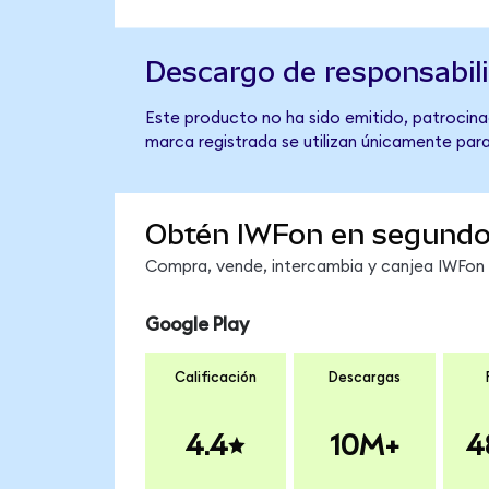
Descargo de responsabil
Este producto no ha sido emitido, patrocinad
marca registrada se utilizan únicamente para
Obtén IWFon en segund
Compra, vende, intercambia y canjea IWFon e
Google Play
Calificación
Descargas
4.4
10M+
4