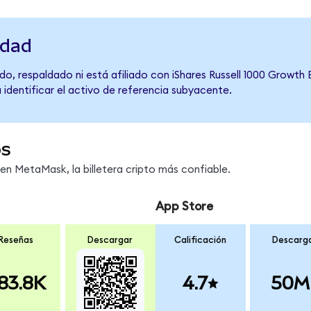
idad
o, respaldado ni está afiliado con iShares Russell 1000 Growth 
 identificar el activo de referencia subyacente.
os
n MetaMask, la billetera cripto más confiable.
App Store
Reseñas
Descargar
Calificación
Descarg
83.8K
4.7
50M