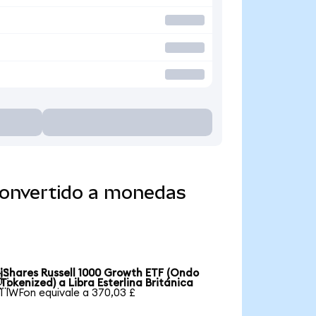
convertido a monedas
iShares Russell 1000 Growth ETF (Ondo

Tokenized) a Libra Esterlina Británica
1 IWFon equivale a 370,03 £