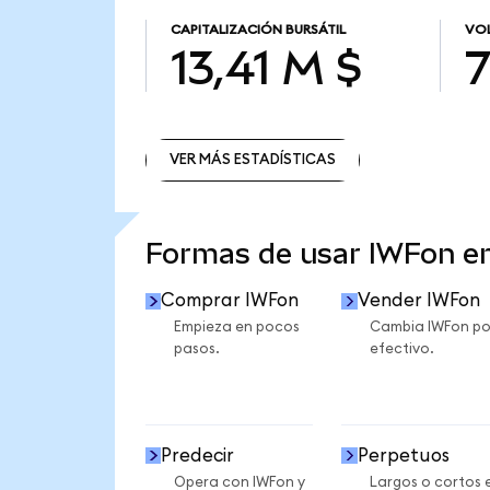
CAPITALIZACIÓN BURSÁTIL
VOL
13,41 M $
7
VER MÁS ESTADÍSTICAS
VER MÁS ESTADÍSTICAS
Formas de usar IWFon 
Comprar IWFon
Vender IWFon
Empieza en pocos
Cambia IWFon po
pasos.
efectivo.
Predecir
Perpetuos
Opera con IWFon y
Largos o cortos 