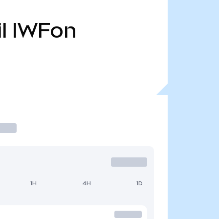
l
IWFon
1H
4H
1D