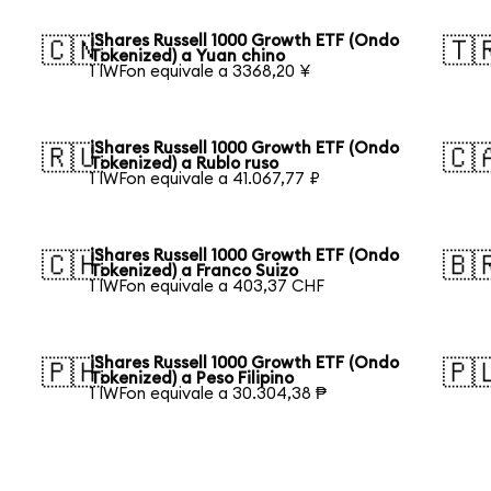
iShares Russell 1000 Growth ETF (Ondo
🇨🇳
🇹
Tokenized) a Yuan chino
1 IWFon equivale a 3368,20 ¥
iShares Russell 1000 Growth ETF (Ondo
🇷🇺
🇨
Tokenized) a Rublo ruso
1 IWFon equivale a 41.067,77 ₽
iShares Russell 1000 Growth ETF (Ondo
🇨🇭
🇧
Tokenized) a Franco Suizo
1 IWFon equivale a 403,37 CHF
iShares Russell 1000 Growth ETF (Ondo
🇵🇭
🇵
Tokenized) a Peso Filipino
1 IWFon equivale a 30.304,38 ₱