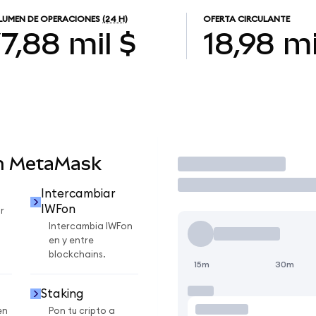
UMEN DE OPERACIONES
(24 H)
OFERTA CIRCULANTE
7,88 mil $
18,98 mi
en MetaMask
Operar
Intercambiar
IWFon
r
Intercambia IWFon
en y entre
blockchains.
15m
30m
Staking
en
Pon tu cripto a