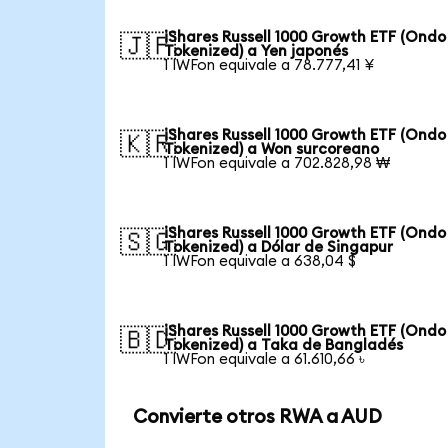
iShares Russell 1000 Growth ETF (Ondo
🇯🇵
Tokenized) a Yen japonés
1 IWFon equivale a 78.777,41 ¥
iShares Russell 1000 Growth ETF (Ondo
🇰🇷
Tokenized) a Won surcoreano
1 IWFon equivale a 702.828,98 ₩
iShares Russell 1000 Growth ETF (Ondo
🇸🇬
Tokenized) a Dólar de Singapur
1 IWFon equivale a 638,04 $
iShares Russell 1000 Growth ETF (Ondo
🇧🇩
Tokenized) a Taka de Bangladés
1 IWFon equivale a 61.610,66 ৳
Convierte otros RWA a AUD