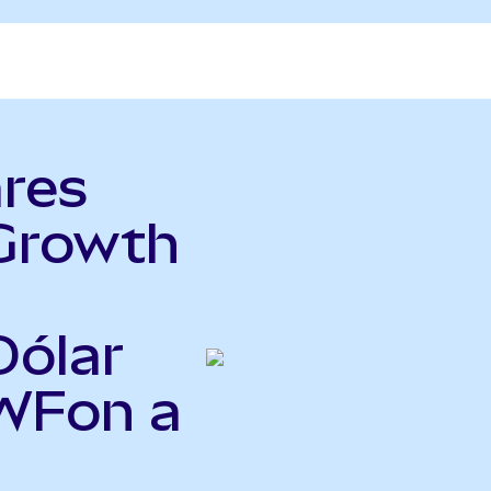
ares
 Growth
Dólar
IWFon a