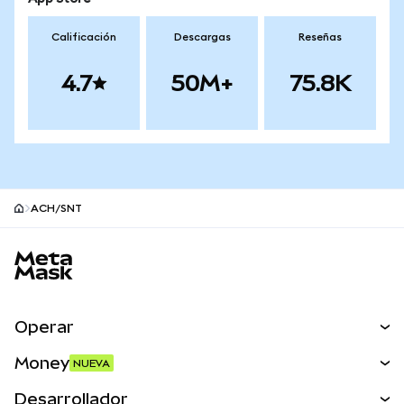
Calificación
Descargas
Reseñas
4.7
50M+
75.8K
ACH/SNT
Pie de página del sitio MetaMask
Operar
Canjear
Money
NUEVA
Predecir
NUEVA
Comprar
Desarrollador