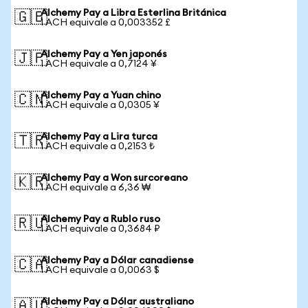
Alchemy Pay a Libra Esterlina Británica
🇬🇧
1 ACH equivale a 0,003352 £
Alchemy Pay a Yen japonés
🇯🇵
1 ACH equivale a 0,7124 ¥
Alchemy Pay a Yuan chino
🇨🇳
1 ACH equivale a 0,0305 ¥
Alchemy Pay a Lira turca
🇹🇷
1 ACH equivale a 0,2153 ₺
Alchemy Pay a Won surcoreano
🇰🇷
1 ACH equivale a 6,36 ₩
Alchemy Pay a Rublo ruso
🇷🇺
1 ACH equivale a 0,3684 ₽
Alchemy Pay a Dólar canadiense
🇨🇦
1 ACH equivale a 0,0063 $
Alchemy Pay a Dólar australiano
🇦🇺