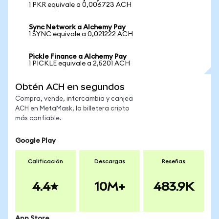
1 PKR equivale a 0,006723 ACH
Sync Network a Alchemy Pay
1 SYNC equivale a 0,021222 ACH
Pickle Finance a Alchemy Pay
1 PICKLE equivale a 2,5201 ACH
Obtén ACH en segundos
Compra, vende, intercambia y canjea
ACH en MetaMask, la billetera cripto
más confiable.
Google Play
Calificación
Descargas
Reseñas
4.4
10M+
483.9K
App Store