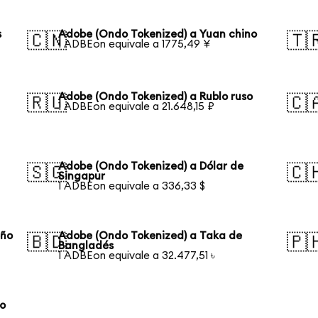
s
Adobe (Ondo Tokenized) a Yuan chino
🇨🇳
🇹
1 ADBEon equivale a 1775,49 ¥
Adobe (Ondo Tokenized) a Rublo ruso
🇷🇺
🇨
1 ADBEon equivale a 21.648,15 ₽
Adobe (Ondo Tokenized) a Dólar de
🇸🇬
🇨
Singapur
1 ADBEon equivale a 336,33 $
eño
Adobe (Ondo Tokenized) a Taka de
🇧🇩
🇵
Bangladés
1 ADBEon equivale a 32.477,51 ৳
co