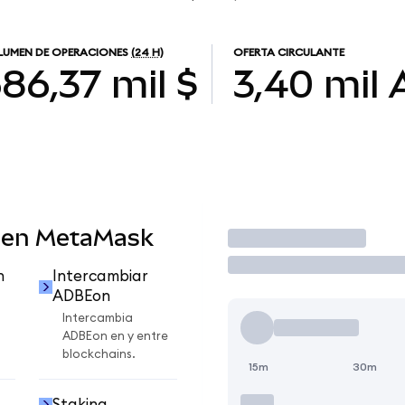
UMEN DE OPERACIONES
(24 H)
OFERTA CIRCULANTE
86,37 mil $
3,40 mil
 en MetaMask
Operar
n
Intercambiar
ADBEon
Intercambia
ADBEon en y entre
blockchains.
15m
30m
Staking