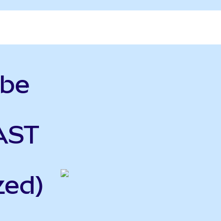
obe
 AST
zed)