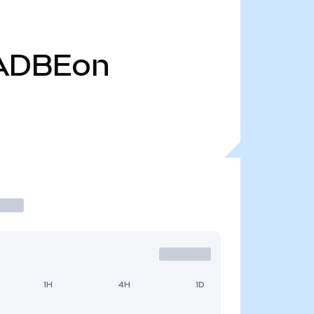
ADBEon
1H
4H
1D