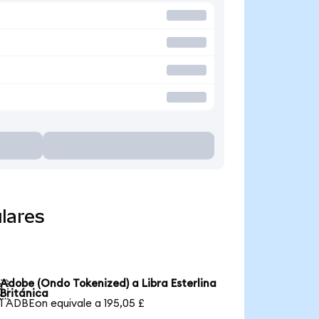
lares
Adobe (Ondo Tokenized) a Libra Esterlina

Británica
1 ADBEon equivale a 195,05 £