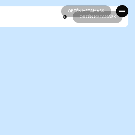
OBTÉN METAMASK
OBTÉN METAMASK
OBTÉN METAMASK
OBTÉN METAMASK