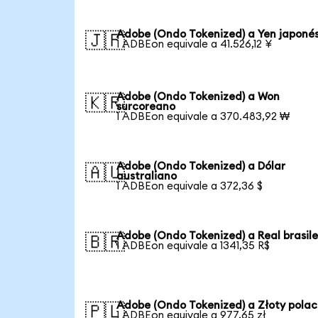
Adobe (Ondo Tokenized) a Yen japoné
🇯🇵
1 ADBEon equivale a 41.526,12 ¥
Adobe (Ondo Tokenized) a Won
🇰🇷
surcoreano
1 ADBEon equivale a 370.483,92 ₩
Adobe (Ondo Tokenized) a Dólar
🇦🇺
australiano
1 ADBEon equivale a 372,36 $
Adobe (Ondo Tokenized) a Real brasil
🇧🇷
1 ADBEon equivale a 1341,35 R$
Adobe (Ondo Tokenized) a Złoty pola
🇵🇱
1 ADBEon equivale a 977,65 zł