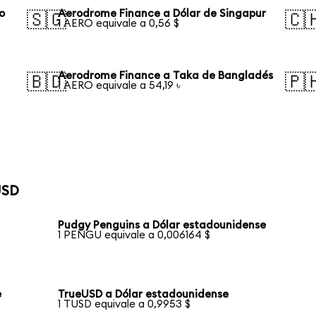
o
Aerodrome Finance a Dólar de Singapur
🇸🇬
🇨
1 AERO equivale a 0,56 $
Aerodrome Finance a Taka de Bangladés
🇧🇩
🇵
1 AERO equivale a 54,19 ৳
USD
Pudgy Penguins a Dólar estadounidense
1 PENGU equivale a 0,006164 $
e
TrueUSD a Dólar estadounidense
1 TUSD equivale a 0,9953 $