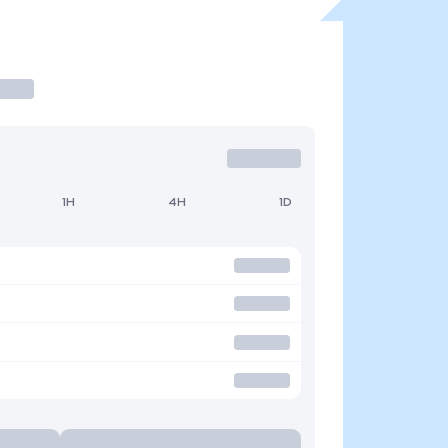
1H
4H
1D