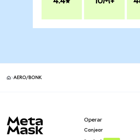
4.4
10M+
4
AERO/BONK
Pie de página del sitio MetaMask
Operar
Canjear