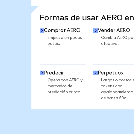
VER MÁS ESTADÍSTICAS
Formas de usar AERO e
Comprar AERO
Vender AERO
Empieza en pocos
Cambia AERO po
pasos.
efectivo.
Predecir
Perpetuos
Opera con AERO y
Largos o cortos 
mercados de
tokens con
predicción cripto.
apalancamiento
de hasta 50x.