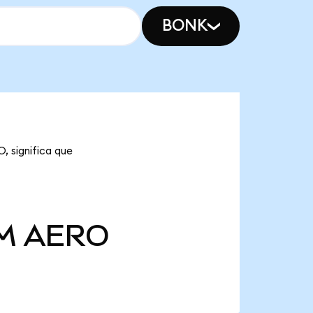
BONK
, significa que
 M
AERO