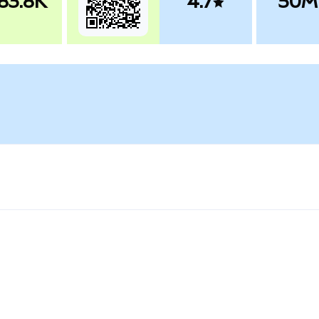
83.8K
4.7
50M