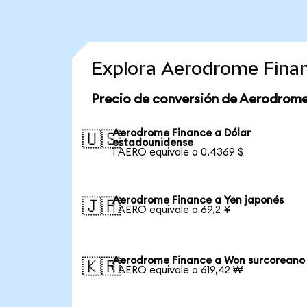
Explora Aerodrome Finan
Precio de conversión de Aerodrome
Aerodrome Finance a Dólar
🇺🇸
estadounidense
1 AERO equivale a 0,4369 $
Aerodrome Finance a Yen japonés
🇯🇵
1 AERO equivale a 69,2 ¥
Aerodrome Finance a Won surcoreano
🇰🇷
1 AERO equivale a 619,42 ₩