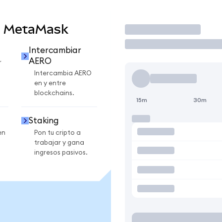
n MetaMask
Operar
Intercambiar
AERO
r
Intercambia AERO
en y entre
blockchains.
15m
30m
Staking
en
Pon tu cripto a
trabajar y gana
ingresos pasivos.