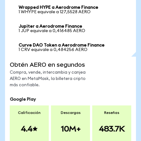
Wrapped HYPE a Aerodrome Finance
1 WHYPE equivale a 127,5528 AERO
Jupiter a Aerodrome Finance
1 JUP equivale a 0,416485 AERO
Curve DAO Token a Aerodrome Finance
1 CRV equivale a 0,484256 AERO
Obtén AERO en segundos
Compra, vende, intercambia y canjea
AERO en MetaMask, la billetera cripto
más confiable.
Google Play
Calificación
Descargas
Reseñas
4.4
10M+
483.7K