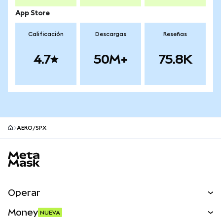
App Store
Calificación
Descargas
Reseñas
4.7
50M+
75.8K
AERO/SPX
Pie de página del sitio MetaMask
Operar
Canjear
Money
NUEVA
Predecir
NUEVA