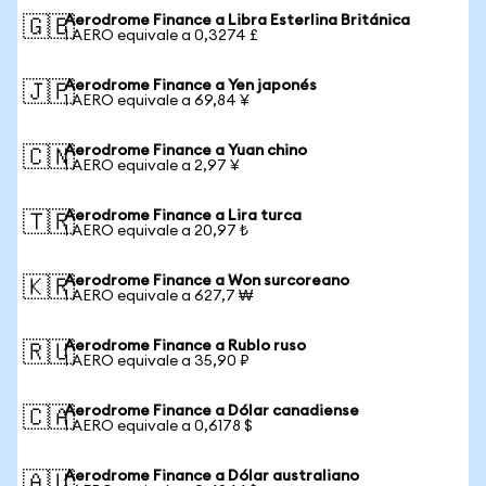
Aerodrome Finance a Libra Esterlina Británica
🇬🇧
1 AERO equivale a 0,3274 £
Aerodrome Finance a Yen japonés
🇯🇵
1 AERO equivale a 69,84 ¥
Aerodrome Finance a Yuan chino
🇨🇳
1 AERO equivale a 2,97 ¥
Aerodrome Finance a Lira turca
🇹🇷
1 AERO equivale a 20,97 ₺
Aerodrome Finance a Won surcoreano
🇰🇷
1 AERO equivale a 627,7 ₩
Aerodrome Finance a Rublo ruso
🇷🇺
1 AERO equivale a 35,90 ₽
Aerodrome Finance a Dólar canadiense
🇨🇦
1 AERO equivale a 0,6178 $
Aerodrome Finance a Dólar australiano
🇦🇺