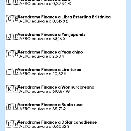
🇪🇺
1 AERO equivale a 0,3734 €
Aerodrome Finance a Libra Esterlina Británica
🇬🇧
1 AERO equivale a 0,3198 £
Aerodrome Finance a Yen japonés
🇯🇵
1 AERO equivale a 68,16 ¥
Aerodrome Finance a Yuan chino
🇨🇳
1 AERO equivale a 2,90 ¥
Aerodrome Finance a Lira turca
🇹🇷
1 AERO equivale a 20,52 ₺
Aerodrome Finance a Won surcoreano
🇰🇷
1 AERO equivale a 610,87 ₩
Aerodrome Finance a Rublo ruso
🇷🇺
1 AERO equivale a 35,71 ₽
Aerodrome Finance a Dólar canadiense
🇨🇦
1 AERO equivale a 0,6032 $