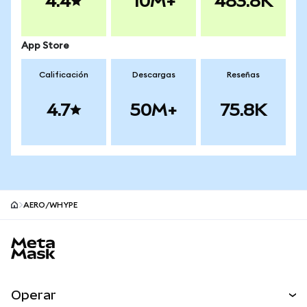
4.4
10M+
483.8K
App Store
Calificación
Descargas
Reseñas
4.7
50M+
75.8K
AERO/WHYPE
Pie de página del sitio MetaMask
Operar