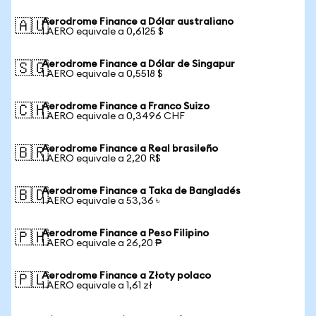
Aerodrome Finance a Dólar australiano
🇦🇺
1 AERO equivale a 0,6125 $
Aerodrome Finance a Dólar de Singapur
🇸🇬
1 AERO equivale a 0,5518 $
Aerodrome Finance a Franco Suizo
🇨🇭
1 AERO equivale a 0,3496 CHF
Aerodrome Finance a Real brasileño
🇧🇷
1 AERO equivale a 2,20 R$
Aerodrome Finance a Taka de Bangladés
🇧🇩
1 AERO equivale a 53,36 ৳
Aerodrome Finance a Peso Filipino
🇵🇭
1 AERO equivale a 26,20 ₱
Aerodrome Finance a Złoty polaco
🇵🇱
1 AERO equivale a 1,61 zł