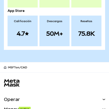
App Store
Calificación
Descargas
Reseñas
4.7
50M+
75.8K
MSFTon/CAD
Pie de página del sitio MetaMask
Operar
Canjear