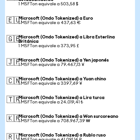
1 MSFTon equivale a 503,58 $
Microsoft (Ondo Tokenized) a Euro
🇪🇺
1 MSFTon equivale a 437,63 €
Microsoft (Ondo Tokenized) a Libra Esterlina
🇬🇧
Británica
1 MSFTon equivale a 373,95 £
Microsoft (Ondo Tokenized) a Yen japonés
🇯🇵
1 MSFTon equivale a 79.467,13 ¥
Microsoft (Ondo Tokenized) a Yuan chino
🇨🇳
1 MSFTon equivale a 3397,69 ¥
Microsoft (Ondo Tokenized) a Lira turca
🇹🇷
1 MSFTon equivale a 24.019,41 ₺
Microsoft (Ondo Tokenized) a Won surcoreano
🇰🇷
1 MSFTon equivale a 708.967,39 ₩
Microsoft (Ondo Tokenized) a Rublo ruso
🇷🇺
1 MSFTon equivale a 41.091,16 ₽