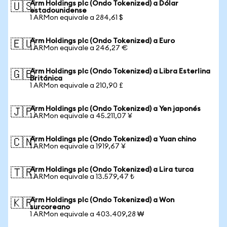
Arm Holdings plc (Ondo Tokenized) a Dólar
🇺🇸
estadounidense
1 ARMon equivale a 284,61 $
Arm Holdings plc (Ondo Tokenized) a Euro
🇪🇺
1 ARMon equivale a 246,27 €
Arm Holdings plc (Ondo Tokenized) a Libra Esterlina
🇬🇧
Británica
1 ARMon equivale a 210,90 £
Arm Holdings plc (Ondo Tokenized) a Yen japonés
🇯🇵
1 ARMon equivale a 45.211,07 ¥
Arm Holdings plc (Ondo Tokenized) a Yuan chino
🇨🇳
1 ARMon equivale a 1919,67 ¥
Arm Holdings plc (Ondo Tokenized) a Lira turca
🇹🇷
1 ARMon equivale a 13.579,47 ₺
Arm Holdings plc (Ondo Tokenized) a Won
🇰🇷
surcoreano
1 ARMon equivale a 403.409,28 ₩