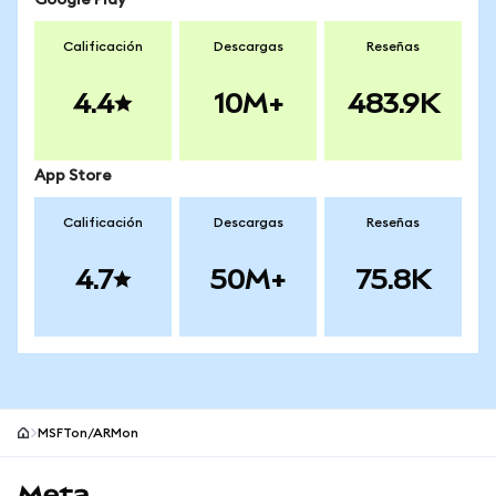
Google Play
Calificación
Descargas
Reseñas
4.4
10M+
483.9K
App Store
Calificación
Descargas
Reseñas
4.7
50M+
75.8K
MSFTon/ARMon
Pie de página del sitio MetaMask