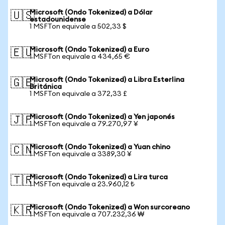
Microsoft (Ondo Tokenized) a Dólar
🇺🇸
estadounidense
1 MSFTon equivale a 502,33 $
Microsoft (Ondo Tokenized) a Euro
🇪🇺
1 MSFTon equivale a 434,65 €
Microsoft (Ondo Tokenized) a Libra Esterlina
🇬🇧
Británica
1 MSFTon equivale a 372,33 £
Microsoft (Ondo Tokenized) a Yen japonés
🇯🇵
1 MSFTon equivale a 79.270,97 ¥
Microsoft (Ondo Tokenized) a Yuan chino
🇨🇳
1 MSFTon equivale a 3389,30 ¥
Microsoft (Ondo Tokenized) a Lira turca
🇹🇷
1 MSFTon equivale a 23.960,12 ₺
Microsoft (Ondo Tokenized) a Won surcoreano
🇰🇷
1 MSFTon equivale a 707.232,36 ₩