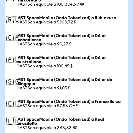
surcoreano
1 ASTSon equivale a 100.384,97 ₩
AST SpaceMobile (Ondo Tokenized) a Rublo ruso
🇷🇺
1 ASTSon equivale a 5868,72 ₽
AST SpaceMobile (Ondo Tokenized) a Dólar
🇨🇦
canadiense
1 ASTSon equivale a 99,27 $
AST SpaceMobile (Ondo Tokenized) a Dólar
🇦🇺
australiano
1 ASTSon equivale a 100,85 $
AST SpaceMobile (Ondo Tokenized) a Dólar de
🇸🇬
Singapur
1 ASTSon equivale a 91,05 $
AST SpaceMobile (Ondo Tokenized) a Franco Suizo
🇨🇭
1 ASTSon equivale a 57,56 CHF
AST SpaceMobile (Ondo Tokenized) a Real
🇧🇷
brasileño
1 ASTSon equivale a 363,63 R$