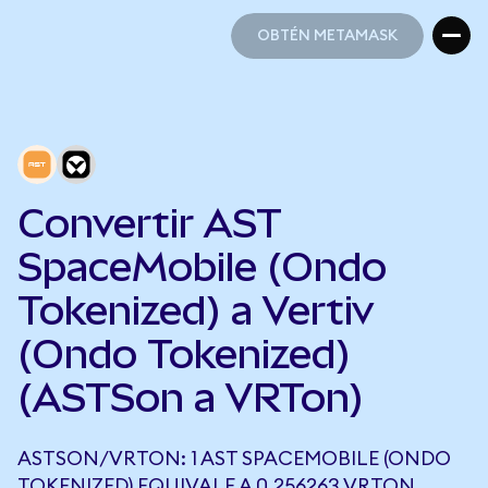
OBTÉN METAMASK
OBTÉN METAMASK
Convertir AST
SpaceMobile (Ondo
Tokenized) a Vertiv
(Ondo Tokenized)
(ASTSon a VRTon)
ASTSON/VRTON: 1 AST SPACEMOBILE (ONDO
TOKENIZED) EQUIVALE A 0,256263 VRTON