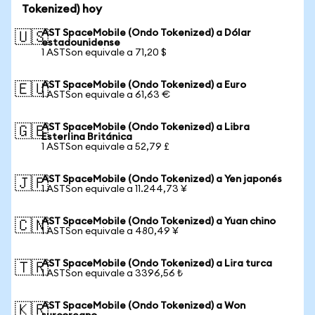
Tokenized) hoy
AST SpaceMobile (Ondo Tokenized) a Dólar
🇺🇸
estadounidense
1 ASTSon equivale a 71,20 $
AST SpaceMobile (Ondo Tokenized) a Euro
🇪🇺
1 ASTSon equivale a 61,63 €
AST SpaceMobile (Ondo Tokenized) a Libra
🇬🇧
Esterlina Británica
1 ASTSon equivale a 52,79 £
AST SpaceMobile (Ondo Tokenized) a Yen japonés
🇯🇵
1 ASTSon equivale a 11.244,73 ¥
AST SpaceMobile (Ondo Tokenized) a Yuan chino
🇨🇳
1 ASTSon equivale a 480,49 ¥
AST SpaceMobile (Ondo Tokenized) a Lira turca
🇹🇷
1 ASTSon equivale a 3396,56 ₺
AST SpaceMobile (Ondo Tokenized) a Won
🇰🇷