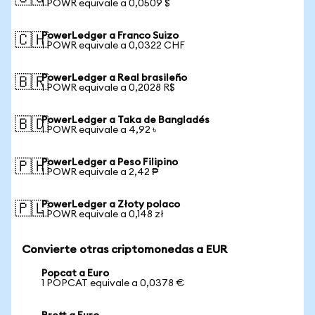
1 POWR equivale a 0,0509 $
PowerLedger a Franco Suizo
🇨🇭
1 POWR equivale a 0,0322 CHF
PowerLedger a Real brasileño
🇧🇷
1 POWR equivale a 0,2028 R$
PowerLedger a Taka de Bangladés
🇧🇩
1 POWR equivale a 4,92 ৳
PowerLedger a Peso Filipino
🇵🇭
1 POWR equivale a 2,42 ₱
PowerLedger a Złoty polaco
🇵🇱
1 POWR equivale a 0,148 zł
Convierte otras criptomonedas a EUR
Popcat a Euro
1 POPCAT equivale a 0,0378 €