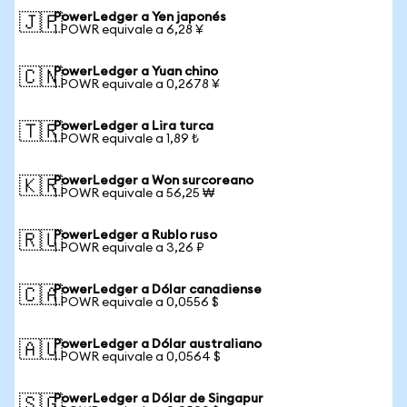
PowerLedger a Yen japonés
🇯🇵
1 POWR equivale a 6,28 ¥
PowerLedger a Yuan chino
🇨🇳
1 POWR equivale a 0,2678 ¥
PowerLedger a Lira turca
🇹🇷
1 POWR equivale a 1,89 ₺
PowerLedger a Won surcoreano
🇰🇷
1 POWR equivale a 56,25 ₩
PowerLedger a Rublo ruso
🇷🇺
1 POWR equivale a 3,26 ₽
PowerLedger a Dólar canadiense
🇨🇦
1 POWR equivale a 0,0556 $
PowerLedger a Dólar australiano
🇦🇺
1 POWR equivale a 0,0564 $
PowerLedger a Dólar de Singapur
🇸🇬