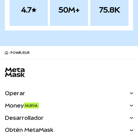
4.7
50M+
75.8K
POWR/EUR
Pie de página del sitio MetaMask
Operar
Canjear
Money
NUEVA
Predecir
NUEVA
Comprar
Desarrollador
Perps
NUEVA
Tarjeta
Ver los documentos
Obtén MetaMask
Activos del mundo real
mUSD
NUEVA
Panel
Obtén Metamask