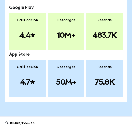
Google Play
Calificación
Descargas
Reseñas
4.4
10M+
483.7K
App Store
Calificación
Descargas
Reseñas
4.7
50M+
75.8K
BILIon/PALLon
Pie de página del sitio MetaMask