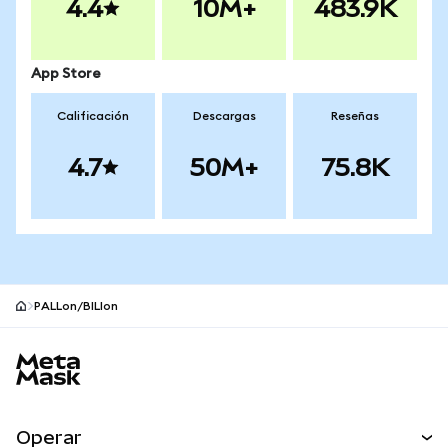
4.4
10M+
483.9K
App Store
Calificación
Descargas
Reseñas
4.7
50M+
75.8K
PALLon/BILIon
Pie de página del sitio MetaMask
Operar