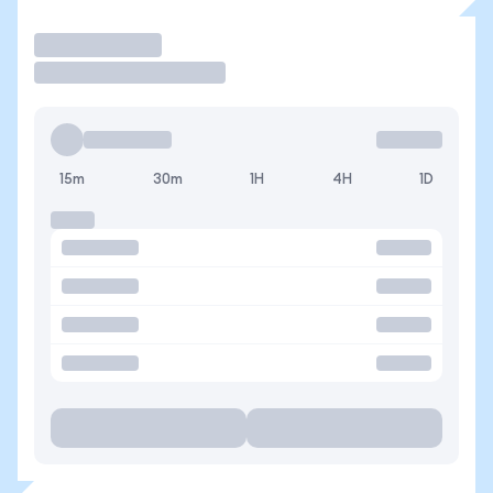
Operar
15m
30m
1H
4H
1D