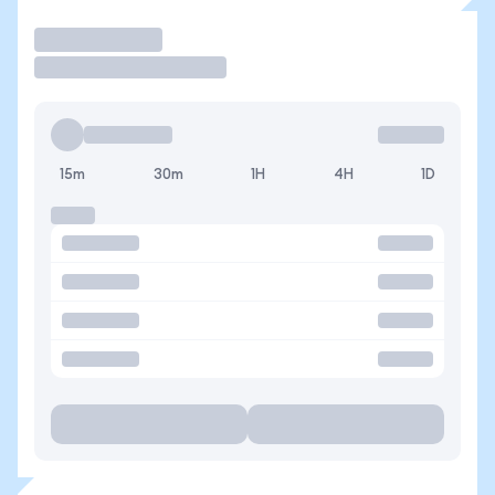
Operar
15m
30m
1H
4H
1D