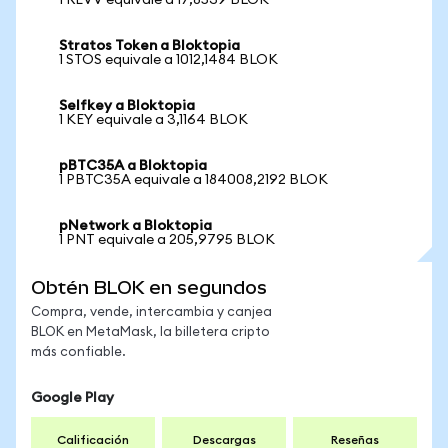
1 REVV equivale a 17,8539 BLOK
Stratos Token a Bloktopia
1 STOS equivale a 1012,1484 BLOK
Selfkey a Bloktopia
1 KEY equivale a 3,1164 BLOK
pBTC35A a Bloktopia
1 PBTC35A equivale a 184008,2192 BLOK
pNetwork a Bloktopia
1 PNT equivale a 205,9795 BLOK
Obtén BLOK en segundos
Compra, vende, intercambia y canjea
BLOK en MetaMask, la billetera cripto
más confiable.
Google Play
Calificación
Descargas
Reseñas