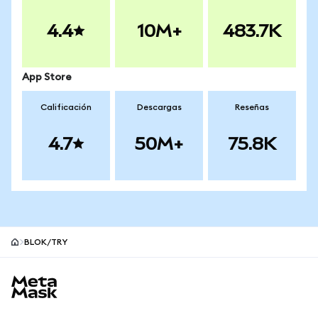
4.4
10M+
483.7K
App Store
Calificación
Descargas
Reseñas
4.7
50M+
75.8K
BLOK/TRY
Pie de página del sitio MetaMask