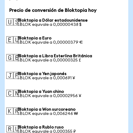
Precio de conversión de Bloktopia hoy
Bloktopia a Dólar estadounidense
🇺🇸
1 BLOK equivale a 0,00000438 $
Bloktopia a Euro
🇪🇺
1 BLOK equivale a 0,00000379 €
Bloktopia a Libra Esterlina Británica
🇬🇧
1 BLOK equivale a 0,00000325 £
Bloktopia a Yen japonés
🇯🇵
1 BLOK equivale a 0,000691 ¥
Bloktopia a Yuan chino
🇨🇳
1 BLOK equivale a 0,00002956 ¥
Bloktopia a Won surcoreano
🇰🇷
1 BLOK equivale a 0,006246 ₩
Bloktopia a Rublo ruso
🇷🇺
1 BLOK equivale a 0,000355 ₽