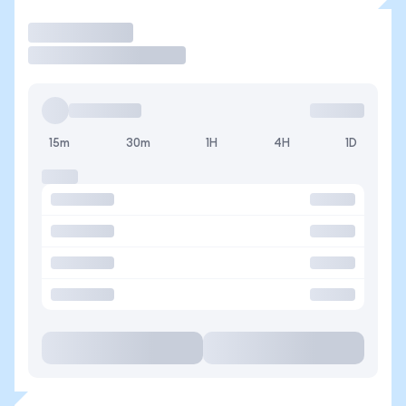
Operar
15m
30m
1H
4H
1D