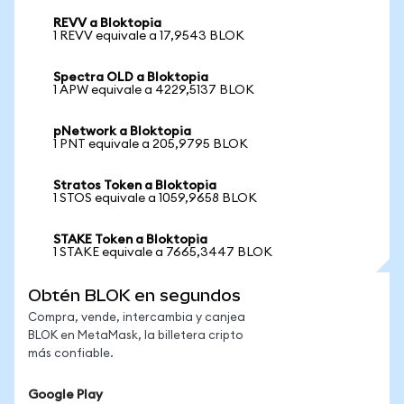
REVV a Bloktopia
1 REVV equivale a 17,9543 BLOK
Spectra OLD a Bloktopia
1 APW equivale a 4229,5137 BLOK
pNetwork a Bloktopia
1 PNT equivale a 205,9795 BLOK
Stratos Token a Bloktopia
1 STOS equivale a 1059,9658 BLOK
STAKE Token a Bloktopia
1 STAKE equivale a 7665,3447 BLOK
Obtén BLOK en segundos
Compra, vende, intercambia y canjea
BLOK en MetaMask, la billetera cripto
más confiable.
Google Play