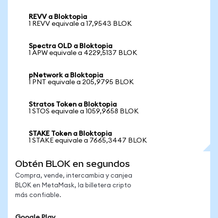
REVV a Bloktopia
1 REVV equivale a 17,9543 BLOK
Spectra OLD a Bloktopia
1 APW equivale a 4229,5137 BLOK
pNetwork a Bloktopia
1 PNT equivale a 205,9795 BLOK
Stratos Token a Bloktopia
1 STOS equivale a 1059,9658 BLOK
STAKE Token a Bloktopia
1 STAKE equivale a 7665,3447 BLOK
Obtén BLOK en segundos
Compra, vende, intercambia y canjea
BLOK en MetaMask, la billetera cripto
más confiable.
Google Play